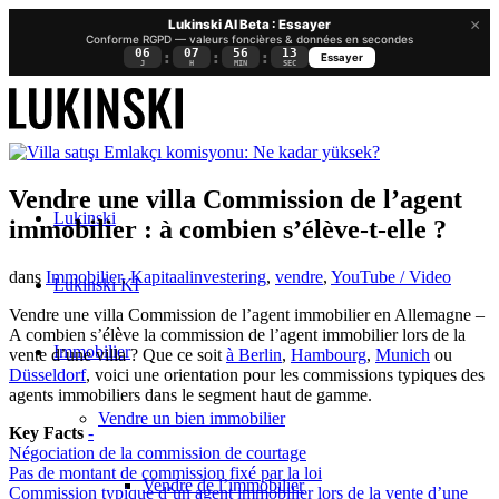
×
Lukinski AI Beta : Essayer
Conforme RGPD — valeurs foncières & données en secondes
06
07
56
13
:
:
:
Essayer
J
H
MIN
SEC
Vendre une villa Commission de l’agent
Lukinski
immobilier : à combien s’élève-t-elle ?
dans
Immobilier
,
Kapitaalinvestering
,
vendre
,
YouTube / Video
Lukinski KI
Vendre une villa Commission de l’agent immobilier en Allemagne –
A combien s’élève la commission de l’agent immobilier lors de la
Immobilier
vente d’une villa ? Que ce soit
à Berlin
,
Hambourg
,
Munich
ou
Düsseldorf
, voici une orientation pour les commissions typiques des
agents immobiliers dans le segment haut de gamme.
Vendre un bien immobilier
Key Facts
-
Négociation de la commission de courtage
Pas de montant de commission fixé par la loi
Vendre de l’immobilier
Commission typique d’un agent immobilier lors de la vente d’une