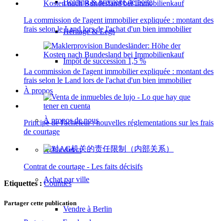
Holding & privilège de boîte
La commission de l'agent immobilier expliquée : montant des
frais selon le Land lors de l'achat d'un bien immobilier
Héritage & Legs
Impôt de succession 1,5 %
La commission de l'agent immobilier expliquée : montant des
frais selon le Land lors de l'achat d'un bien immobilier
À propos
À propos de nous
Principe de l'acheteur : nouvelles réglementations sur les frais
de courtage
Achat direct
Contrat de courtage - Les faits décisifs
Achat par ville
Etiquettes :
Counties
Partager cette publication
Vendre à Berlin