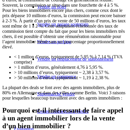
Souvent, la commission se situe dans une fourchette de 4 à 5 %.
Vendre un hôtel
Pour les biens immobiliers encore plus chers, comme ceux dont le
prix dépasse 10 millions d’euros, la commission peut encore baisser
à 2-3 %. À partir d’un prix de vente de 50 millions d’euros, les taux
Vendre un garage souterrain
sont même de 1 à 2 %. Cette adaptation échelonnée des taux de
commission tient compte du fait que pour les biens immobiliers très
chers, il est possible d’obtenir une rémunération raisonnable pour
Vendre un parking
l’agent immobilier même sans un pourcentage proportionnellement
élevé.
< 1 million d’euros, typiquement de 5,95 % à 7,14 % (TVA
Vendre un emplacement de stationnement
comprise)
> 1 million d’euros, généralement 4,76 à 5,95 %.
> 10 millions d’euros, typiquement ~ 2,38 à 3,57 %.
Vendre un commerce
> 50 millions d’euros, typiquement ~ 1,19 à 2,38 %.
La plupart des deals se font avec des agents immobiliers, plus de
80% en Allemagne et dans des villes comme Berlin. Voici 3 raisons
Supermarché vendre
pour lesquelles beaucoup travaillent avec des agents immobiliers :
Pourquoi est-il intéressant de faire appel
Centre commercial à vendre
à un agent immobilier lors de la vente
d’un bien immobilier ?
Évaluation