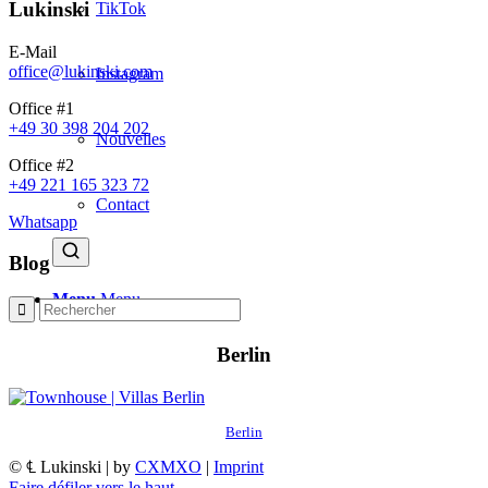
Lukinski
TikTok
E-Mail
office@lukinski.com
Instagram
Office #1
+49 30 398 204 202
Nouvelles
Office #2
+49 221 165 323 72
Contact
Whatsapp
Blog
Menu
Menu
Berlin
Berlin
© ℄ Lukinski | by
CXMXO
|
Imprint
Faire défiler vers le haut