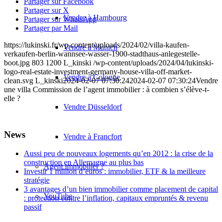
Partager sur Facebook
Partager sur X
Vendre à Hambourg
Partager sur WhatsApp
Partager par Mail
https://lukinski.fr/wp-content/uploads/2024/02/villa-kaufen-
Vendre à Munich
verkaufen-berlin-wannsee-wasser-1900-stadthaus-anlegestelle-
boot.jpg
803
1200
L_kinski
/wp-content/uploads/2024/04/lukinski-
logo-real-estate-investment-germany-house-villa-off-market-
Vendre à Cologne
clean.svg
L_kinski
2024-02-07 07:30:24
2024-02-07 07:30:24
Vendre
une villa Commission de l’agent immobilier : à combien s’élève-t-
elle ?
Vendre Düsseldorf
News
Vendre à Francfort
Aussi peu de nouveaux logements qu’en 2012 : la crise de la
construction en Allemagne au plus bas
Agent immobilier ?
Investir 1 million d’euros : immobilier, ETF & la meilleure
stratégie
3 avantages d’un bien immobilier comme placement de capital
YouTube
: protection contre l’inflation, capitaux empruntés & revenu
passif