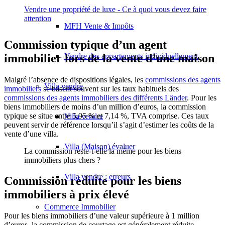
Vendre une propriété de luxe - Ce à quoi vous devez faire
attention
MFH Vente & Impôts
Commission typique d’un agent
immobilier lors de la vente d’une maison
Vendre des appartements individuellement
Malgré l’absence de dispositions légales, les
commissions des agents
Villa
vendre
immobiliers
se basent souvent sur les taux habituels des
commissions des agents immobiliers des différents Länder
. Pour les
biens immobiliers de moins d’un million d’euros, la commission
typique se situe entre 5,95 % et 7,14 %, TVA comprise. Ces taux
Villa vendre
peuvent servir de référence lorsqu’il s’agit d’estimer les coûts de la
vente d’une villa.
Villa (Maison) évaluer
La commission reste-t-elle la même pour les biens
immobiliers plus chers ?
Villa vendre : erreurs
Commission réduite pour les biens
immobiliers à prix élevé
Commerce
Immobilier
Pour les biens immobiliers d’une valeur supérieure à 1 million
d’euros, la commission de courtage est généralement réduite.