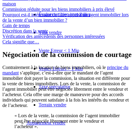
maison
Commission réduite pour les biens immobiliers à prix élevé
Évaluer un bien immobilier
Pourquoi est-il intéressant de faire appel à un agent immobilier lors
de la vente d’un bien immobilier ?
Gain de temps
Discrétion dans la vente
Villa vendre
Vérification des antécédents des personnes intéressées
Cela signifie que…
Vente Erreur < 1 Mio
Négociation de la commission de courtage
Contrairement à la location de biens immobiliers, où le
principe du
Ventes Erreurs > 1 Mio
mandant
s’applique, c’est-à-dire que le mandant de l’agent
immobilier doit payer la commission, la situation est différente pour
la vente de biens immobiliers. Lors de la vente, la commission de
Taxe spéculative
l’agent immobilier peut être négociée librement entre le vendeur et
l’acheteur. Cela offre une marge de manœuvre pour des accords
individuels qui peuvent satisfaire à la fois les intérêts du vendeur et
Terrain vendre
de l’acheteur.
« Lors de la vente, la commission de l’agent immobilier
peut être négociée librement entre le vendeur et
Appartement
vendre
l’acheteur ».