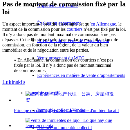
Pas de montant de commission fixé par la
Appartement à vendre
loi
Évaluer un appartement
Un aspect important à prendre en compte est qu’
en Allemagne
, le
montant de la commission pour les
courtiers
n’est pas fixé par la loi.
Il n’y a donc pas de montant maximal de commission à ne pas
dépasser. Cette liberté se traduit par un large éventail de taux de
Erreur lors de la vente de l’appartement
commission, en fonction de la région, de la valeur du bien
immobilier et de la négociation entre les parties.
Vente provenant du WEG
« En Allemagne, la commission des courtiers n’est pas
fixée par la loi. Il n’y a donc pas de montant maximal
de commission ».
Expériences en matière de vente d’appartements
Lukinski's
Immeuble collectif
Immeuble collectif Vendre
Principe du client-payeur lors de la vente d'un bien locatif
Évaluer un immeuble collectif