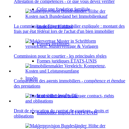
Attestation de compétences - ce que vous devez vérifier
Créer une fondation familiale
La commission de l'agent immobilier expliquée : montant des
Immobilier Holding
frais par état fédéral lors de l'achat d'un bien immobilier
Formes juridiques
Commission pour le courtier - les principales règles
Formes juridiques ÉTATS-UNIS
Impôts
Comparaison des agents immobiliers - compétence et étendue
des prestations
Immobilier Impôts DE
Droit de révocation du contrat de courtage - droits et
Immobilier Impôts ÉTATS-UNIS
obligations