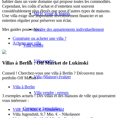
habiter dans un vaste domaine qui propose toutes les commodités.
Cependant, les coûts d’achat et d’entretien sont souvent
considérablement plus élevés que pour d’autres types de maisons.
MFH Vente & Impôts
Une villa exige une importante investissement financier et un
entretien régulier pour préserver son éclat.
Vendre des appartements individuellement
Mes guides pour vous :
Construire ou acheter une villa ?
Acheter une villa
Villa
vendre
Villa vendre
Villas à Berlin : Off Market de Lukinski
Conseil ! Cherchez-vous une villa à Berlin ? Découvrez mon
Villa (Maison) évaluer
portfolio Off Market :
Villa à Berlin
Villa vendre : erreurs
3 exemples actuels ! Des villas et des maisons de ville qui pourraient
vous intéresser :
Commerce
Immobilier
Villa 3,05 Mio. € – Grunewald
Villa Jugendstil, 9,7 Mio. € – Nikolassee