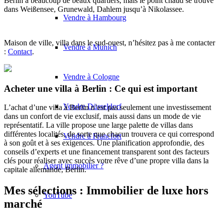
Berlin a beaucoup de beaux quartiers, mais le point chaud se trouve
dans Weißensee, Grunewald, Dahlem jusqu’à Nikolassee.
Vendre à Hambourg
Maison de ville, villa dans le sud-ouest, n’hésitez pas à me contacter
Vendre à Munich
:
Contact
.
Vendre à Cologne
Acheter une villa à Berlin : Ce qui est important
Vendre Düsseldorf
L’achat d’une villa à Berlin n’est pas seulement une investissement
dans un confort de vie exclusif, mais aussi dans un mode de vie
représentatif. La ville propose une large palette de villas dans
différentes localités, de sorte que chacun trouvera ce qui correspond
Vendre à Francfort
à son goût et à ses exigences. Une planification approfondie, des
conseils d’experts et une financement transparent sont des facteurs
clés pour réaliser avec succès votre rêve d’une propre villa dans la
Agent immobilier ?
capitale allemande, Berlin.
Mes sélections : Immobilier de luxe hors
YouTube
marché