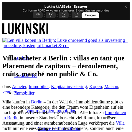
×
Lukinski AI Beta : Essayer
Conforme RGPD — valeurs foncières & données en secondes
06
12
32
07
:
:
:
Essayer
J
H
MIN
SEC
Villa acheter à Berlin : villas en tant que
Lukinski
Placement de capitaux – déroulement,
coûts, marché non public & Co.
Lukinski KI
dans
Acheter
,
Immobilier
,
Kapitaalinvestering
,
Kopen
,
Maison
,
vendere
Immobilier
Villa kaufen in
Berlin
– In der Welt der Immobilienträume gibt es
eine besondere Kategorie, die den Traum vom Eigenheim auf ein
Vendre un bien immobilier
noch größeres Level hebt – die Villa. Mit Alle Infos zu
Immobilien
in Berlin
in unserer Standort-Übersicht.viel Raum, luxuriöser
Ausstattung und einer atemberaubenden Lage verkörpert die
Villa
Vendre de l’immobilier
nicht nur eine einzigartige Form des Wohnens, sondern auch eine