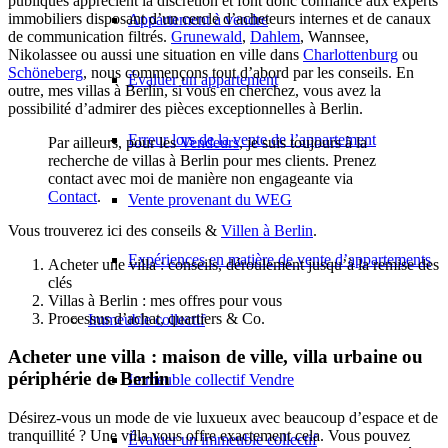
publiques apprécient la discrétion et font donc confiance aux experts
immobiliers disposant d’un cercle d’acheteurs internes et de canaux
Appartement à vendre
de communication filtrés.
Grunewald
,
Dahlem
, Wannsee,
Nikolassee ou aussi une situation en ville dans
Charlottenburg
ou
Schöneberg
, nous commençons tout d’abord par les conseils. En
Évaluer un appartement
outre, mes villas à Berlin, si vous en cherchez, vous avez la
possibilité d’admirer des pièces exceptionnelles à Berlin.
Erreur lors de la vente de l’appartement
Par ailleurs, pour les
Vendeurs
, je suis toujours à la
recherche de villas à Berlin pour mes clients. Prenez
contact avec moi de manière non engageante via
Contact
.
Vente provenant du WEG
Vous trouverez ici des conseils &
Villen à Berlin
.
Expériences en matière de vente d’appartements
Acheter une villa : conseils, déroulement jusqu’à la remise des
clés
Villas à Berlin : mes offres pour vous
Processus d’achat, quartiers & Co.
Immeuble collectif
Acheter une villa : maison de ville, villa urbaine ou
périphérie de Berlin
Immeuble collectif Vendre
Désirez-vous un mode de vie luxueux avec beaucoup d’espace et de
tranquillité ? Une villa vous offre exactement cela. Vous pouvez
Évaluer un immeuble collectif