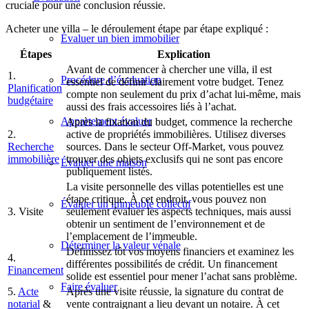
cruciale pour une conclusion réussie.
Acheter une villa – le déroulement étape par étape expliqué :
Évaluer un bien immobilier
Étapes
Explication
Avant de commencer à chercher une villa, il est
1.
Procédure d’évaluation
essentiel de définir clairement votre budget. Tenez
Planification
compte non seulement du prix d’achat lui-même, mais
budgétaire
aussi des frais accessoires liés à l’achat.
Appartement évaluer
Après la fixation du budget, commence la recherche
2.
active de propriétés immobilières. Utilisez diverses
Recherche
sources. Dans le secteur Off-Market, vous pouvez
immobilière
trouver des objets exclusifs qui ne sont pas encore
Évaluer une maison
publiquement listés.
La visite personnelle des villas potentielles est une
étape critique. À cet endroit, vous pouvez non
Évaluer un immeuble collectif
3. Visite
seulement évaluer les aspects techniques, mais aussi
obtenir un sentiment de l’environnement et de
l’emplacement de l’immeuble.
Déterminer la valeur vénale
Définissez tôt vos moyens financiers et examinez les
4.
différentes possibilités de crédit. Un financement
Financement
solide est essentiel pour mener l’achat sans problème.
Faire évaluer
5.
Acte
Après une visite réussie, la signature du contrat de
notarial
&
vente contraignant a lieu devant un notaire. À cet