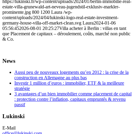
https://lukinski.fr/wp-content/uploads/2024/01/berlin-immobilie-real-
estate-villa-grunewald-art-neveau-jugendstil-exklusiv-markler-
prominente.jpg
800
1200
Laura
/wp-
content/uploads/2024/04/lukinski-logo-real-estate-investment-
germany-house-villa-off-market-clean.svg
Laura
2024-01-06
05:56:45
2026-08-01 20:25:27
Villa acheter à Berlin : villas en tant
que Placement de capitaux – déroulement, coûts, marché non public
& Co.
News
Aussi peu de nouveaux logements qu’en 2012 : la crise de la
construction en Allemagne au plus bas
Investir 1 million d’euros : immobilier, ETF & la meilleure
stratégie
3 avantages d’un bien immobilier comme placement de capital
: protection contre l’inflation, capitaux empruntés & revenu
passif
Lukinski
E-Mail
office@lukinski.com