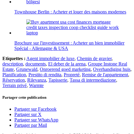
Townhouse Berlin : Acheter et louer des maisons modernes
Brochure sur l'investissement : Acheter un bien immobilier
Spécial - Allemagne & USA
Etiquettes :
Agent immobilier de luxe
,
Chemin de gravier
,
description
,
documents
,
El deber de la arena
,
Groupe Instone Real
Estate
,
Grunewald
,
Onroerend goed marketing
,
Overhandiging huis
,
Planification
,
Prestito di rendita
,
Propreté
,
Remise de l'appartement
,
Réservation
,
Rilevanza
,
Tapisserie
,
Tassa di intermediazione
,
Terrain privé
,
Warmte
Partager cette publication
Partager sur Facebook
Partager sur X
Partager sur WhatsApp
Partager par Mail