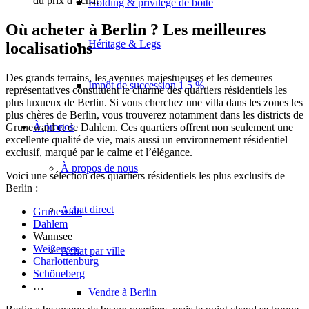
du prix d’achat
Holding & privilège de boîte
Où acheter à Berlin ? Les meilleures
Héritage & Legs
localisations
Des grands terrains, les avenues majestueuses et les demeures
Impôt de succession 1,5 %
représentatives constituent le charme des quartiers résidentiels les
plus luxueux de Berlin. Si vous cherchez une villa dans les zones les
plus chères de Berlin, vous trouverez notamment dans les districts de
À propos
Grunewald et de Dahlem. Ces quartiers offrent non seulement une
excellente qualité de vie, mais aussi un environnement résidentiel
exclusif, marqué par le calme et l’élégance.
À propos de nous
Voici une sélection des quartiers résidentiels les plus exclusifs de
Berlin :
Achat direct
Grunewald
Dahlem
Wannsee
Weißensee
Achat par ville
Charlottenburg
Schöneberg
…
Vendre à Berlin