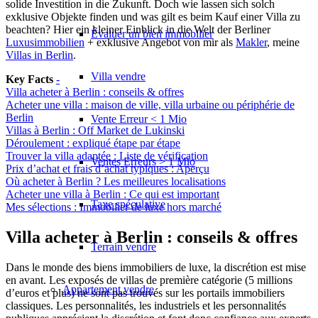
solide Investition in die Zukunft. Doch wie lassen sich solch
exklusive Objekte finden und was gilt es beim Kauf einer Villa zu
beachten? Hier ein kleiner Einblick in die Welt der Berliner
Évaluer un bien immobilier
Luxusimmobilien
+ exklusive Angebot von mir als
Makler
, meine
Villas in Berlin
.
Villa vendre
Key Facts
-
Villa acheter à Berlin : conseils & offres
Acheter une villa : maison de ville, villa urbaine ou périphérie de
Berlin
Vente Erreur < 1 Mio
Villas à Berlin : Off Market de Lukinski
Déroulement : expliqué étape par étape
Trouver la villa adaptée : Liste de vérification
Ventes Erreurs > 1 Mio
Prix d’achat et frais d’achat typiques : Aperçu
Où acheter à Berlin ? Les meilleures localisations
Acheter une villa à Berlin : Ce qui est important
Taxe spéculative
Mes sélections : Immobilier de luxe hors marché
Villa acheter à Berlin : conseils & offres
Terrain vendre
Dans le monde des biens immobiliers de luxe, la discrétion est mise
en avant. Les exposés de villas de première catégorie (5 millions
Appartement
vendre
d’euros et plus) ne sont pas trouvés sur les portails immobiliers
classiques. Les personnalités, les industriels et les personnalités