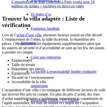
L'appartement de Karl Lagerfeld à Paris vendu pour 10
millions de dollars + enchères en direct en vidéo
10 règles d’or
Trouver la villa adaptée : Liste de
vérification
Fondation familiale
Lors de l’
achat d’une villa
, plusieurs facteurs jouent un rôle décisif.
L’emplacement de l’objet, la taille du terrain, la répartition des
Entreprise
pièces, l’équipement et les équipements supplémentaires ainsi que
les aspects de sécurité et d’accessibilité ne sont qu’un few des points
à prendre en compte.
Créer une entreprise
Emplacement
Taille du terrain
Répartition des pièces
La société à responsabilité limitée expliquée
Équipement
Sécurité de l’environnement
Accessibilité de la villa
simplement
L’acquisition d’une villa s’accompagne de différents facteurs de coût
qui doivent être pris en compte. En plus du prix d’achat, des frais
d’achat supplémentaires s’appliquent, notamment la commission de
Immobilier GmbH / VV GmbH
l’agent immobilier, les frais du notaire et l’impôt sur l’acquisition