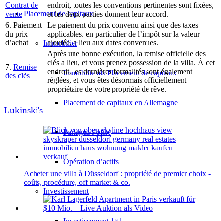
Contrat de
endroit, toutes les conventions pertinentes sont fixées,
Placement de capitaux
vente
et les deux parties donnent leur accord.
6. Paiement
Le paiement du prix convenu ainsi que des taxes
du prix
applicables, en particulier de l’impôt sur la valeur
d’achat
ajoutée, a lieu aux dates convenues.
Immobilier
Après une bonne exécution, la remise officielle des
clés a lieu, et vous prenez possession de la villa. À cet
7.
Remise
endroit, les dernières formalités sont également
Immobilie als Placement de capitaux
des clés
réglées, et vous êtes désormais officiellement
propriétaire de votre propriété de rêve.
Placement de capitaux en Allemagne
Lukinski's
Partagez l’offre
Opération d’actifs
Acheter une villa à Düsseldorf : propriété de premier choix -
coûts, procédure, off market & co.
Investissement
Investissement 1×1