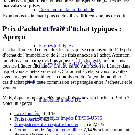
foncière. Un plan financier détaillé est indispensable pour éviter les
mauvaises surprises.
Créer une fondation familiale
Examinons maintenant plus en détail les différents points de coût.
Prix d’achat et frais d’achat typiques :
Immobilier Holding
Aperçu
Formes juridiques
L’achat d’une villa engendre des frais qui se composent de 1) le prix
d’achat de l’immobilie et de 2) les frais annexes à l’achat. Attention
toutefois : une partie des frais annexes à l’achat est la même dans
Formes juridiques ÉTATS-UNIS
tous les Länder allemands. L’autre partie varie selon le Länder dans
lequel vous achetez votre villa. S’ajoutent à cela, si vous travaillez
avec un agent immobilier, la commission de l’agent immobilier. En
Impôts
cas d’achat privé, cette commission est partagée entre l’acheteur et le
vendeur.
Mais, à quel montant s’élèvent les frais annexes à l’achat à Berlin ?
Immobilier Impôts DE
Voici un aperçu :
Taxe foncière
: 6,0 %
Immobilier Impôts ÉTATS-UNIS
Frais notariés
: 1,5 %
Enregistrement au registre foncier
: 1,5 à 2,5 %
Commission de l’agent immobilier
: 7,14 % selon le montant