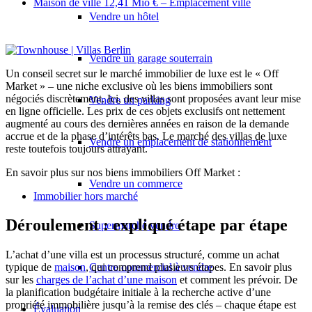
Maison de ville 12,41 Mio € – Emplacement ville
Vendre un hôtel
Vendre un garage souterrain
Un conseil secret sur le marché immobilier de luxe est le « Off
Market » – une niche exclusive où les biens immobiliers sont
négociés discrètement. Ici, des villas sont proposées avant leur mise
Vendre un parking
en ligne officielle. Les prix de ces objets exclusifs ont nettement
augmenté au cours des dernières années en raison de la demande
accrue et de la phase d’intérêts bas. Le marché des villas de luxe
Vendre un emplacement de stationnement
reste toutefois toujours attrayant.
En savoir plus sur nos biens immobiliers Off Market :
Vendre un commerce
Immobilier hors marché
Déroulement : expliqué étape par étape
Supermarché vendre
L’achat d’une villa est un processus structuré, comme un achat
Centre commercial à vendre
typique de
maison
, qui comprend plusieurs étapes. En savoir plus
sur les
charges de l’achat d’une maison
et comment les prévoir. De
la planification budgétaire initiale à la recherche active d’une
propriété immobilière jusqu’à la remise des clés – chaque étape est
Évaluation