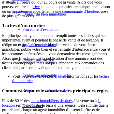
d’attente à l’ordre du jour au cours de la vente. Alors que vous
pouvez vendre en
privé
en tant que propriétaire unique, une maison
ou un
appartement
appartenant à une
communauté d’héritiers
pose
Évaluer un bien immobilier
de plus grands défis.
Tâches d’un courtier
Procédure d’évaluation
En principe, un agent immobilier remplit toutes les tâches qui sont
importantes avant et pendant la phase de vente et de location. Il
Appartement évaluer
rédige un exposé, détermine la valeur vénale de votre bien
immobilier, publie votre bien et sert ensuite d’interface entre vous et
les personnes intéressées qui vous demandent des renseignements.
Alors que la rédaction et la publication d’une annonce sont des
Évaluer une maison
tâches chronophages mais uniques, répondre aux demandes des
clients fait partie du travail quotidien d’un agent immobilier.
Évaluer un immeuble collectif
Vous trouverez ici de plus amples informations sur les
tâches
d’un courtier
.
Commission pour le courtier – les principales règles
Déterminer la valeur vénale
Plus de 80 % des
biens immobiliers destinés
à la vente ou à
la
location
sont vendus par le biais d’une agence. Cela signifie que le
Faire évaluer
propriétaire charge un agent immobilier d’insérer l’offre et de