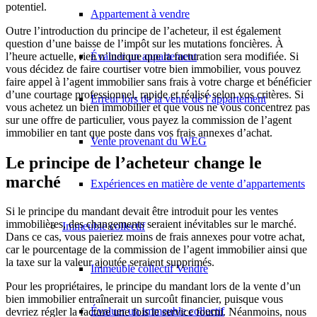
potentiel.
Appartement à vendre
Outre l’introduction du principe de l’acheteur, il est également
question d’une baisse de l’impôt sur les mutations foncières. À
l’heure actuelle, rien n’indique que la facturation sera modifiée. Si
Évaluer un appartement
vous décidez de faire courtiser votre bien immobilier, vous pouvez
faire appel à l’agent immobilier sans frais à votre charge et bénéficier
d’une courtage professionnel, rapide et réalisé selon vos critères. Si
Erreur lors de la vente de l’appartement
vous achetez un bien immobilier et que vous ne vous concentrez pas
sur une offre de particulier, vous payez la commission de l’agent
immobilier en tant que poste dans vos frais annexes d’achat.
Vente provenant du WEG
Le principe de l’acheteur change le
marché
Expériences en matière de vente d’appartements
Si le principe du mandant devait être introduit pour les ventes
immobilières, des changements seraient inévitables sur le marché.
Immeuble collectif
Dans ce cas, vous paieriez moins de frais annexes pour votre achat,
car le pourcentage de la commission de l’agent immobilier ainsi que
la taxe sur la valeur ajoutée seraient supprimés.
Immeuble collectif Vendre
Pour les propriétaires, le principe du mandant lors de la vente d’un
bien immobilier entraînerait un surcoût financier, puisque vous
Évaluer un immeuble collectif
devriez régler la facture une fois le service fourni. Néanmoins, nous