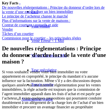
Key Facts
-
De nouvelles réglementations : Principe du donneur d’ordre lors de
Évaluer un bien immobilier
la vente d’une maison ?
Le principe de l’acheteur change le marché
Plus d’informations sur la vente de maisons :
Contrat de courtage : conseils et aide
Villa vendre
Vendre
Tâches d’un courtier
Commission pour le courtier – les principales règles
Vente Erreur < 1 Mio
De nouvelles réglementations : Principe
du donneur d’ordre lors de la vente d’une
Ventes Erreurs > 1 Mio
maison ?
Taxe spéculative
Si vous souhaitez vendre votre bien immobilier ou votre
appartement en copropriété, le principe du mandant n’a aucune
influence sur la facturation. Même s’il y a des discussions depuis
Terrain vendre
quelques années sur une nouvelle réglementation pour les ventes
immobilières, la règle actuelle est toujours que la commission de
l’agent immobilier apparaît dans les frais d’achat et est payée par
l’acheteur. Il existe quelques propositions qui pourraient conduire
Appartement
vendre
durablement à un allègement de la charge lors de l’achat d’un bien
immobilier et procurer un avantage financier au propriétaire