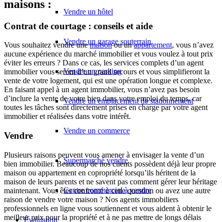
maisons :
Vendre un hôtel
Contrat de courtage : conseils et aide
Vendre un garage souterrain
Vous souhaitez vendre une
maison
ou un
appartement
, vous n’avez
aucune expérience du marché immobilier et vous voulez à tout prix
éviter les erreurs ? Dans ce cas, les services complets d’un agent
Vendre un parking
immobilier vous seront d’un grand secours et vous simplifieront la
vente de votre logement, qui est une opération longue et complexe.
En faisant appel à un agent immobilier, vous n’avez pas besoin
d’inclure la vente de votre bien dans votre emploi du temps, car
Vendre un emplacement de stationnement
toutes les tâches sont directement prises en charge par votre agent
immobilier et réalisées dans votre intérêt.
Vendre un commerce
Vendre
Plusieurs raisons peuvent vous amener à envisager la vente d’un
Supermarché vendre
bien immobilier. Beaucoup de nos clients possèdent déjà leur propre
maison ou appartement en copropriété lorsqu’ils héritent de la
maison de leurs parents et ne savent pas comment gérer leur héritage
Centre commercial à vendre
maintenant. Vous êtes confronté à cette question ou avez une autre
raison de vendre votre maison ? Nos agents immobiliers
professionnels en ligne vous soutiennent et vous aident à obtenir le
meilleur prix pour la propriété et à ne pas mettre de longs délais
Évaluation