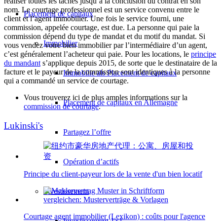
réaliser toutes les tâches jusqu’à la conclusion du contrat en son
nom. Le courtage professionnel est un service convenu entre le
Placement de capitaux
client et l’agent immobilier. Une fois le service fourni, une
commission, appelée courtage, est due. La personne qui paie la
commission dépend du type de mandat et du motif du mandat. Si
Immobilier
vous vendez votre bien immobilier par l’intermédiaire d’un agent,
c’est généralement l’acheteur qui paie. Pour les locations, le
principe
du mandant
s’applique depuis 2015, de sorte que le destinataire de la
facture et le payeur de la commission sont identiques à la personne
Immobilie als Placement de capitaux
qui a commandé un service de courtage.
Vous trouverez ici de plus amples informations sur la
Placement de capitaux en Allemagne
commission de courtage
.
Lukinski's
Partagez l’offre
Opération d’actifs
Principe du client-payeur lors de la vente d'un bien locatif
Investissement
Courtage agent immobilier (Lexikon) : coûts pour l'agence
Investissement 1×1