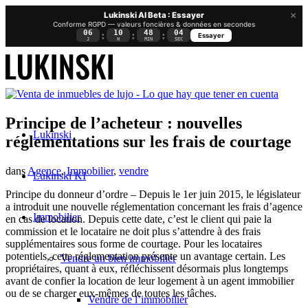
×
Lukinski AI Beta : Essayer
Conforme RGPD — valeurs foncières & données en secondes
06
10
48
04
:
:
:
Essayer
J
H
MIN
SEC
Principe de l’acheteur : nouvelles
Lukinski
réglementations sur les frais de courtage
dans
Agence
,
Immobilier
,
vendre
Lukinski KI
Principe du donneur d’ordre – Depuis le 1er juin 2015, le législateur
a introduit une nouvelle réglementation concernant les frais d’agence
Immobilier
en cas de location. Depuis cette date, c’est le client qui paie la
commission et le locataire ne doit plus s’attendre à des frais
supplémentaires sous forme de courtage. Pour les locataires
potentiels, cette réglementation présente un avantage certain. Les
Vendre un bien immobilier
propriétaires, quant à eux, réfléchissent désormais plus longtemps
avant de confier la location de leur logement à un agent immobilier
ou de se charger eux-mêmes de toutes les tâches.
Vendre de l’immobilier