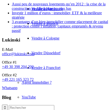
Aussi peu de nouveaux logements qu’en 2012 : la crise de la
construction en Allemagne au plus bas
Vendre à Hambourg
Investir 1 million d’euros : immobilier, ETF & la meilleure
stratégie
3 avantages d’un bien immobilier comme placement de capital
Vendre à Munich
: protection contre l’inflation, capitaux empruntés & revenu
passif
Vendre à Cologne
Lukinski
E-Mail
Vendre Düsseldorf
office@lukinski.com
Office #1
+49 30 398 204 202
Vendre à Francfort
Office #2
+49 221 165 323 72
Agent immobilier ?
Whatsapp
Blog
YouTube