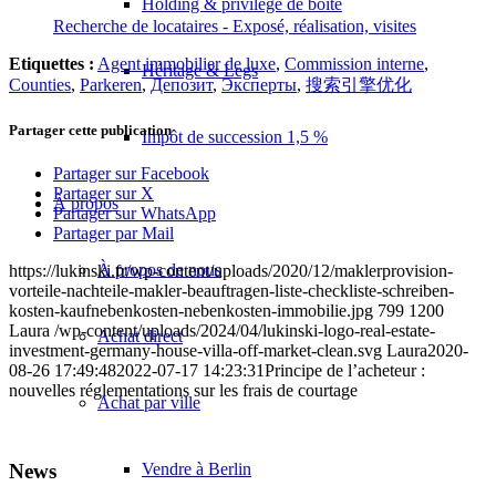
Holding & privilège de boîte
Recherche de locataires - Exposé, réalisation, visites
Etiquettes :
Agent immobilier de luxe
,
Commission interne
,
Héritage & Legs
Counties
,
Parkeren
,
Депозит
,
Эксперты
,
搜索引擎优化
Partager cette publication
Impôt de succession 1,5 %
Partager sur Facebook
Partager sur X
À propos
Partager sur WhatsApp
Partager par Mail
À propos de nous
https://lukinski.fr/wp-content/uploads/2020/12/maklerprovision-
vorteile-nachteile-makler-beauftragen-liste-checkliste-schreiben-
kosten-kaufnebenkosten-nebenkosten-immobilie.jpg
799
1200
Laura
/wp-content/uploads/2024/04/lukinski-logo-real-estate-
Achat direct
investment-germany-house-villa-off-market-clean.svg
Laura
2020-
08-26 17:49:48
2022-07-17 14:23:31
Principe de l’acheteur :
nouvelles réglementations sur les frais de courtage
Achat par ville
Vendre à Berlin
News