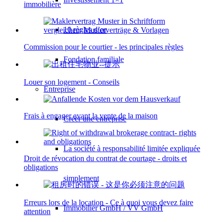
immobilière
10 règles d’or
Commission pour le courtier - les principales règles
Fondation familiale
Louer son logement - Conseils
Entreprise
Frais à engager avant la vente de la maison
Créer une entreprise
La société à responsabilité limitée expliquée
Droit de révocation du contrat de courtage - droits et
obligations
simplement
Erreurs lors de la location - Ce à quoi vous devez faire
Immobilier GmbH / VV GmbH
attention