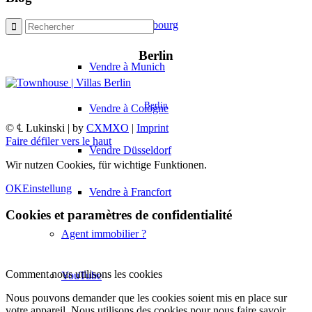
Vendre à Hambourg
Berlin
Vendre à Munich
Berlin
Vendre à Cologne
© ℄ Lukinski | by
CXMXO
|
Imprint
Faire défiler vers le haut
Vendre Düsseldorf
Wir nutzen Cookies, für wichtige Funktionen.
OK
Einstellung
Vendre à Francfort
Cookies et paramètres de confidentialité
Agent immobilier ?
Comment nous utilisons les cookies
YouTube
Nous pouvons demander que les cookies soient mis en place sur
votre appareil. Nous utilisons des cookies pour nous faire savoir