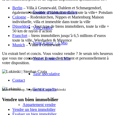
Berlin
– Villa à Grunewald, Dahlem et Schmargendorf,
Évaluer un bien immobilier
également immeuble d’habitation dans toute la ville+ Potsdam
Cologne
– Rodenkirchen, Nippes et Marienburg Maison
individuelle, villa et immeuble dans toute la ville
Düsseldorf
– Tout type de biens immobiliers, toute la ville +
Villa vendre
50 km de rayon d’action
Francfort
– biens immobiliers jusqu’à 6,5 millions d’euros
toute la ville, Wiesbaden & Mayence
Vente Erreur < 1 Mio
Munich
– Villas à Grünewald
Un extrait bref et concis. Vous voulez vendre ? Je serais très heureux
que vous me contactiez et je suis directement et personnellement à
Ventes Erreurs > 1 Mio
votre disposition.
Taxe spéculative
Contact
Terrain vendre
Merci beaucoup, Stephan M. Czaja / Lukinski
Vendre un bien immobilier
Appartement
vendre
Vendre un bien immobilier
Évaluer un bien immobilier