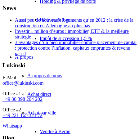
Holding & privilège de boîte
News
Héritage & Legs
Aussi peu de nouveaux logements qu’en 2012 : la crise de la
construction en Allemagne au plus bas
Investir 1 million d’euros : immobilier, ETF & la meilleure
stratégie
Impôt de succession 1,5 %
3 avantages d’un bien immobilier comme placement de capital
: protection contre l’inflation, capitaux empruntés & revenu
passif
À propos
Lukinski
À propos de nous
E-Mail
office@lukinski.com
Office #1
Achat direct
+49 30 398 204 202
Office #2
Achat par ville
+49 221 165 323 72
Whatsapp
Vendre à Berlin
Blog