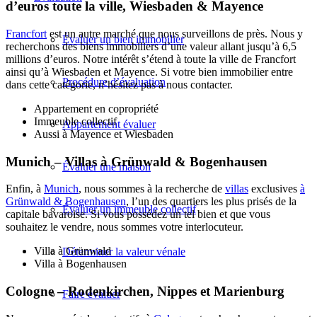
d’euros toute la ville, Wiesbaden & Mayence
Francfort
est un autre marché que nous surveillons de près. Nous y
Évaluer un bien immobilier
recherchons des biens immobiliers d’une valeur allant jusqu’à 6,5
millions d’euros. Notre intérêt s’étend à toute la ville de Francfort
ainsi qu’à Wiesbaden et Mayence. Si votre bien immobilier entre
Procédure d’évaluation
dans cette catégorie, n’hésitez pas à nous contacter.
Appartement en copropriété
Immeuble collectif
Appartement évaluer
Aussi à Mayence et Wiesbaden
Munich – Villas à Grünwald & Bogenhausen
Évaluer une maison
Enfin, à
Munich
, nous sommes à la recherche de
villas
exclusives
à
Grünwald & Bogenhausen
, l’un des quartiers les plus prisés de la
Évaluer un immeuble collectif
capitale bavaroise. Si vous possédez un tel bien et que vous
souhaitez le vendre, nous sommes votre interlocuteur.
Villa à Grünwald
Déterminer la valeur vénale
Villa à Bogenhausen
Cologne – Rodenkirchen, Nippes et Marienburg
Faire évaluer