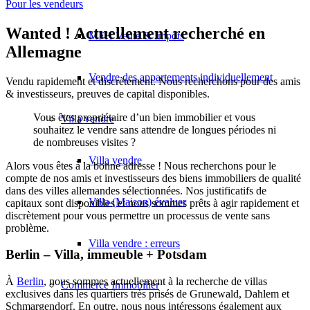
Pour les vendeurs
Wanted ! Actuellement recherché en
MFH Vente & Impôts
Allemagne
Vendre des appartements individuellement
Vendu rapidement et discrètement. Nous recherchons pour des amis
& investisseurs, preuves de capital disponibles.
Vous êtes propriétaire d’un bien immobilier et vous
Villa
vendre
souhaitez le vendre sans attendre de longues périodes ni
de nombreuses visites ?
Villa vendre
Alors vous êtes à la bonne adresse ! Nous recherchons pour le
compte de nos amis et investisseurs des biens immobiliers de qualité
dans des villes allemandes sélectionnées. Nos justificatifs de
Villa (Maison) évaluer
capitaux sont disponibles et nous sommes prêts à agir rapidement et
discrètement pour vous permettre un processus de vente sans
problème.
Villa vendre : erreurs
Berlin – Villa, immeuble + Potsdam
À
Berlin
, nous sommes actuellement à la recherche de villas
Commerce
Immobilier
exclusives dans les quartiers très prisés de Grunewald, Dahlem et
Schmargendorf. En outre, nous nous intéressons également aux