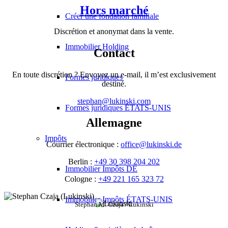
Hors marché
Créer une fondation familiale
Discrétion et anonymat dans la vente.
Immobilier Holding
Contact
En toute discrétion ? Envoyez un e-mail, il m’est exclusivement
Formes juridiques
destiné.
stephan@lukinski.com
Formes juridiques ÉTATS-UNIS
Allemagne
Impôts
Courrier électronique :
office@lukinski.de
Berlin :
+49 30 398 204 202
Immobilier Impôts DE
Cologne :
+49 221 165 323 72
Immobilier Impôts ÉTATS-UNIS
Stephan M. Czaja / Lukinski