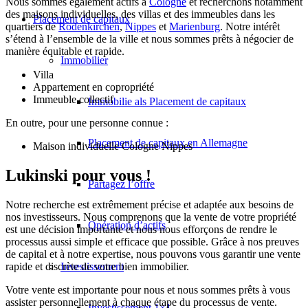
Nous sommes également actifs à
Cologne
et recherchons notamment
des maisons individuelles, des villas et des immeubles dans les
Placement de capitaux
quartiers de
Rodenkirchen
,
Nippes
et
Marienburg
. Notre intérêt
s’étend à l’ensemble de la ville et nous sommes prêts à négocier de
manière équitable et rapide.
Immobilier
Villa
Appartement en copropriété
Immeuble collectif
Immobilie als Placement de capitaux
En outre, pour une personne connue :
Placement de capitaux en Allemagne
Maison individuelle Cologne Nippes
Lukinski pour vous !
Partagez l’offre
Notre recherche est extrêmement précise et adaptée aux besoins de
nos investisseurs. Nous comprenons que la vente de votre propriété
Opération d’actifs
est une décision importante et nous nous efforçons de rendre le
processus aussi simple et efficace que possible. Grâce à nos preuves
de capital et à notre expertise, nous pouvons vous garantir une vente
rapide et discrète de votre bien immobilier.
Investissement
Votre vente est importante pour nous et nous sommes prêts à vous
assister personnellement à chaque étape du processus de vente.
Investissement 1×1