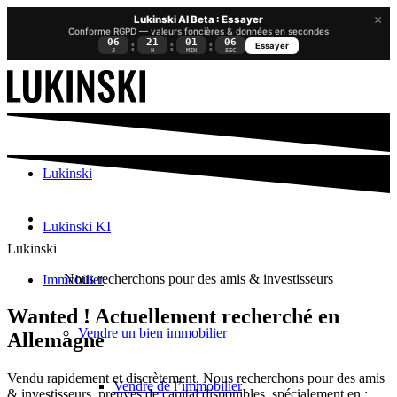
×
Lukinski AI Beta : Essayer
Conforme RGPD — valeurs foncières & données en secondes
06
21
01
06
:
:
:
Essayer
J
H
MIN
SEC
Lukinski
Lukinski KI
Lukinski
Nous recherchons pour des amis & investisseurs
Immobilier
Wanted ! Actuellement recherché en
Vendre un bien immobilier
Allemagne
Vendu rapidement et discrètement. Nous recherchons pour des amis
Vendre de l’immobilier
& investisseurs, preuves de capital disponibles, spécialement en :