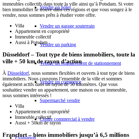
immeubles collectifs dans toute la ville ainsi qu’à Potsdam. Si votre
Vendre un hôtel
bien immobilier se trouve dans ces régions et que vous songez à le
vendre, nous sommes prêts à étudier votre offre.
Villa
Vendre un garage souterrain
Appartement en copropriété
Immeuble collectif
Aussi à Potsdam
Vendre un parking
Düsseldorf – Tout type de biens immobiliers, toute la
ville + 50 km de rayon d’action
Vendre un emplacement de stationnement
À
Düsseldorf
, nous sommes flexibles et ouverts à tout type de biens
immobiliers. Nous couvrons l’ensemble de la ville et sommes
Vendre un commerce
également actifs dans un rayon de 50 kilomètres. Que vous
souhaitiez vendre un appartement, une maison ou un immeuble,
nous sommes intéressés !
Supermarché vendre
Villa
Appartement en copropriété
Immeuble collectif
Centre commercial à vendre
Aussi + 50km de rayon
Francfort – biens immobiliers jusqu’à 6,5 millions
Évaluation