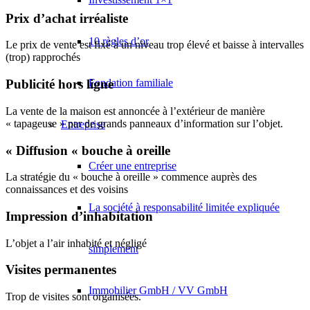
Prix d’achat irréaliste
10 règles d’or
Le prix de vente est fixé à un niveau trop élevé et baisse à intervalles
(trop) rapprochés
Fondation familiale
Publicité hors ligne
La vente de la maison est annoncée à l’extérieur de manière
« tapageuse » par de grands panneaux d’information sur l’objet.
Entreprise
« Diffusion « bouche à oreille
Créer une entreprise
La stratégie du « bouche à oreille » commence auprès des
connaissances et des voisins
La société à responsabilité limitée expliquée
Impression d’inhabitation
L’objet a l’air inhabité et négligé
simplement
Visites permanentes
Immobilier GmbH / VV GmbH
Trop de visites sont organisées.