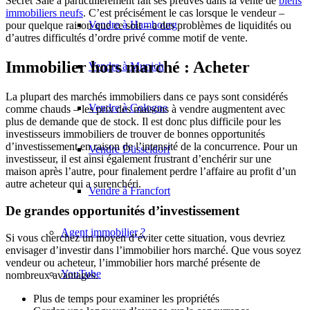
Secret Sale a particulièrement fait ses preuves dans la vente de
biens
immobiliers neufs
. C’est précisément le cas lorsque le vendeur –
Vendre à Hambourg
pour quelque raison que ce soit – a des problèmes de liquidités ou
d’autres difficultés d’ordre privé comme motif de vente.
Immobilier hors marché : Acheter
Vendre à Munich
La plupart des marchés immobiliers dans ce pays sont considérés
Vendre à Cologne
comme chauds – les prix des maisons à vendre augmentent avec
plus de demande que de stock. Il est donc plus difficile pour les
investisseurs immobiliers de trouver de bonnes opportunités
d’investissement en raison de l’intensité de la concurrence. Pour un
Vendre Düsseldorf
investisseur, il est ainsi également frustrant d’enchérir sur une
maison après l’autre, pour finalement perdre l’affaire au profit d’un
autre acheteur qui a surenchéri.
Vendre à Francfort
De grandes opportunités d’investissement
Agent immobilier ?
Si vous cherchez un moyen d’éviter cette situation, vous devriez
envisager d’investir dans l’immobilier hors marché. Que vous soyez
vendeur ou acheteur, l’immobilier hors marché présente de
YouTube
nombreux avantages.
Plus de temps pour examiner les propriétés