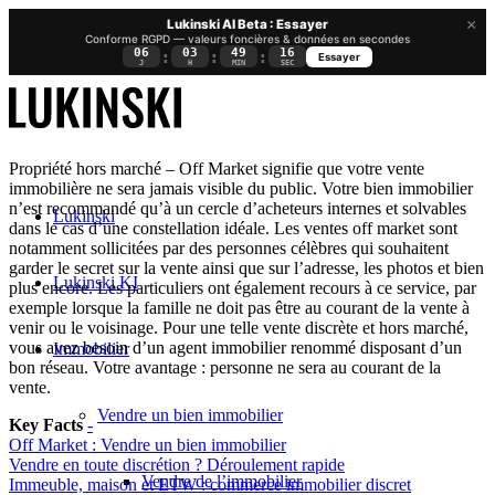
×
Lukinski AI Beta : Essayer
Conforme RGPD — valeurs foncières & données en secondes
06
03
49
15
:
:
:
Essayer
J
H
MIN
SEC
Propriété hors marché – Off Market signifie que votre vente
immobilière ne sera jamais visible du public. Votre bien immobilier
n’est recommandé qu’à un cercle d’acheteurs internes et solvables
Lukinski
dans le cas d’une constellation idéale. Les ventes off market sont
notamment sollicitées par des personnes célèbres qui souhaitent
garder le secret sur la vente ainsi que sur l’adresse, les photos et bien
Lukinski KI
plus encore. Les particuliers ont également recours à ce service, par
exemple lorsque la famille ne doit pas être au courant de la vente à
venir ou le voisinage. Pour une telle vente discrète et hors marché,
vous avez besoin d’un agent immobilier renommé disposant d’un
Immobilier
bon réseau. Votre avantage : personne ne sera au courant de la
vente.
Vendre un bien immobilier
Key Facts
-
Off Market : Vendre un bien immobilier
Vendre en toute discrétion ? Déroulement rapide
Vendre de l’immobilier
Immeuble, maison et ETW : commerce immobilier discret