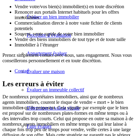
Vendre votre/vos bien(s) immobilier(s) en toute discrétion
Renoncer aux portails Internet habituels pour les offres
Évaluer un bien immobilier
immobilières
Commercialisation directe à notre vaste fichier de clients
potentiels
Souvent, vente rapide de votre bien immobilier
Procédure d’évaluation
Vendre des biens immobiliers de tout type et de toute taille
Immobilier à l’étranger
Appartement évaluer
Prenez simplement contact avec nous, sans engagement. Nous vous
conseillerons personnellement et en toute discrétion.
Contact
Évaluer une maison
Les erreurs à éviter
Évaluer un immeuble collectif
De nombreux propriétaires immobiliers, ainsi que de nombreux
agents immobiliers, courent le risque de vendre « mort » le bien
immobilier qu’ils proposent. Cela signifie par exemple que le bien
Déterminer la valeur vénale
est proposé sur de nombreuses plates-formes en même temps ou à
des intervalles trop courts. Celui qui propose en outre sa maison à de
nombreux agents immobiliers en même temps ou qui leur laisse à
Faire évaluer
chaque fois trop peu de temps pour vendre, veille certes à une large
diffusion de son offre. Mais cette stratégie ne garantit pas le sérieux