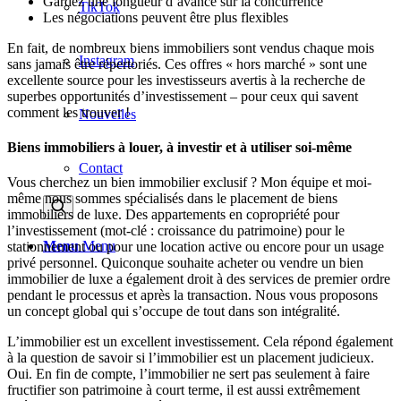
Gardez une longueur d’avance sur la concurrence
TikTok
Les négociations peuvent être plus flexibles
En fait, de nombreux biens immobiliers sont vendus chaque mois
Instagram
sans jamais être répertoriés. Ces offres « hors marché » sont une
excellente source pour les investisseurs avertis à la recherche de
superbes opportunités d’investissement – pour ceux qui savent
comment les trouver !
Nouvelles
Biens immobiliers à louer, à investir et à utiliser soi-même
Contact
Vous cherchez un bien immobilier exclusif ? Mon équipe et moi-
même nous sommes spécialisés dans le placement de biens
immobiliers de luxe. Des appartements en copropriété pour
l’investissement (mot-clé : croissance du patrimoine) pour le
Menu
Menu
stationnement ou pour une location active ou encore pour un usage
privé personnel. Quiconque souhaite acheter ou vendre un bien
immobilier de luxe a également droit à des services de premier ordre
pendant le processus et après la transaction. Nous vous proposons
un concept global qui s’occupe de tout dans son intégralité.
L’immobilier est un excellent investissement. Cela répond également
à la question de savoir si l’immobilier est un placement judicieux.
Oui. En fin de compte, l’immobilier ne sert pas seulement à faire
fructifier son patrimoine à court terme, il est aussi extrêmement