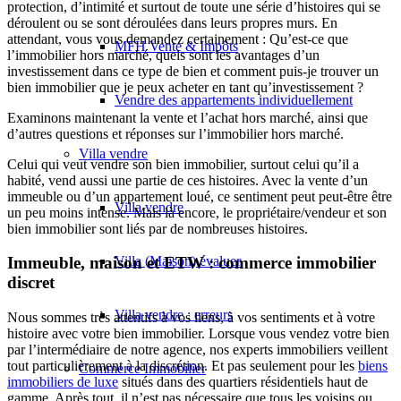
protection, d’intimité et surtout de toute une série d’histoires qui se
déroulent ou se sont déroulées dans leurs propres murs. En
attendant, vous vous demandez certainement : Qu’est-ce que
MFH Vente & Impôts
l’immobilier hors marché, quels sont les avantages d’un
investissement dans ce type de bien et comment puis-je trouver un
bien immobilier que je peux acheter en tant qu’investissement ?
Vendre des appartements individuellement
Examinons maintenant la vente et l’achat hors marché, ainsi que
d’autres questions et réponses sur l’immobilier hors marché.
Villa
vendre
Celui qui veut vendre son bien immobilier, surtout celui qu’il a
habité, vend aussi une partie de ces histoires. Avec la vente d’un
immeuble ou d’un appartement loué, ce sentiment peut peut-être être
Villa vendre
un peu moins intense. Mais là encore, le propriétaire/vendeur et son
bien immobilier sont liés par de nombreuses histoires.
Villa (Maison) évaluer
Immeuble, maison et ETW : commerce immobilier
discret
Villa vendre : erreurs
Nous sommes très attentifs à vos liens, à vos sentiments et à votre
histoire avec votre bien immobilier. Lorsque vous vendez votre bien
par l’intermédiaire de notre agence, nos experts immobiliers veillent
tout particulièrement à la discrétion. Et pas seulement pour les
biens
Commerce
Immobilier
immobiliers de luxe
situés dans des quartiers résidentiels haut de
gamme. Après tout, il n’est pas nécessaire que tous les voisins ou