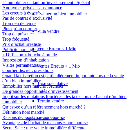
L’immobilier en tant qu’investissement : Spécial
Anonyme, privé et sans annonce
Les erreurs à éviter
Évaluer un bien immobilier
Pas de contrat d’exclusivité
Trop peu de temps
Plus qu’un courtier
Villa vendre
Trop de présence
Trop fréquenté
Prix d’achat irréaliste
Vente Erreur < 1 Mio
Publicité hors ligne
« Diffusion « bouche à oreille
Impression d’inhabitation
Visites permanentes
Ventes Erreurs > 1 Mio
Courtier discret : prestations
Quand la discrétion est particulièrement importante lors de la vente
d’un bien immobilier
Taxe spéculative
Immobilier hors marché : Acheter
De grandes opportunités d’investissement
Impôt sur les mutations foncières : les taxes lors de l’achat d’un bien
Terrain vendre
immobilier
Qu’est-ce qu’un référencement hors marché ?
Définition hors marché
Raisons de la cotation hors bourse
Appartement
vendre
Avantages de l’achat de maisons « hors bourse
Secret Sale : une vente immobilière différente