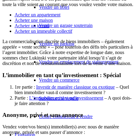
toute la ville soient au courant que vous voulez vendre votre maison.
Vendre un hôtel
Acheter un appartement
Acheter une maison
Vendre un garage souterrain
Acheter un terrain
Acheter un immeuble collectif
La commercialisation discrète de biens immobiliers – également
Vendre un parking
appelée « vente secrète » – pose toutefois des défis très particuliers à
l’agent immobilier. Grâce à notre expertise de longue date, nous
sommes chez Lukinski votre partenaire idéal lorsqu’il s’agit de
Vendre un emplacement de stationnement
discrétion et non de sensationnalisme lors de la vente d’une maison.
L’immobilier en tant qu’investissement : Spécial
Vendre un commerce
1re partie :
Investir de manière classique ou exotique
– Quel
bien immobilier vaut-il comme investissement ?
Partie :
L’immobilier en tant qu’investissement
– A quoi dois-
Supermarché vendre
je faire attention ?
Anonyme, privé et sans annonce
Centre commercial à vendre
Vendez votre/vos bien(s) immobilier(s) avec nous de manière
anonyme, privée et sans passer d’annonce :
Évaluation