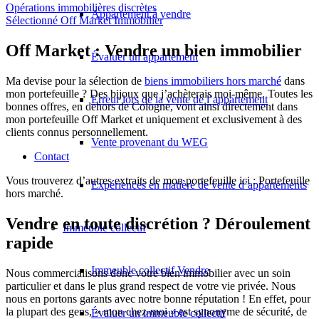
Opérations immobilières discrètes
Appartement à vendre
Sélectionné Off Market Immobilier
Off Market : Vendre un bien immobilier
Évaluer un appartement
Ma devise pour la sélection de
biens immobiliers hors marché
dans
mon portefeuille ? Des bijoux que j’achèterais moi-même. Toutes les
Erreur lors de la vente de l’appartement
bonnes offres, en dehors de Cologne, vont ainsi directement dans
mon portefeuille Off Market et uniquement et exclusivement à des
clients connus personnellement.
Vente provenant du WEG
Contact
Vous trouverez d’autres extraits de mon portefeuille ici :
Portefeuille
Expériences en matière de vente d’appartements
hors marché
.
Vendre en toute discrétion ? Déroulement
Immeuble collectif
rapide
Immeuble collectif Vendre
Nous commercialisons donc votre bien immobilier avec un soin
particulier et dans le plus grand respect de votre vie privée. Nous
nous en portons garants avec notre bonne réputation ! En effet, pour
la plupart des gens, « mon chez-moi » est synonyme de sécurité, de
Évaluer un immeuble collectif