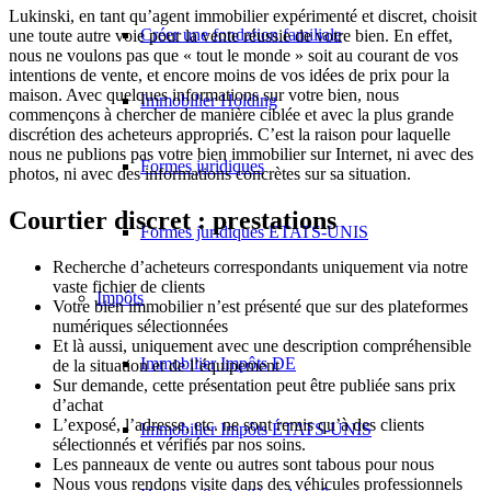
Lukinski, en tant qu’agent immobilier expérimenté et discret, choisit
Créer une fondation familiale
une toute autre voie pour la vente réussie de votre bien. En effet,
nous ne voulons pas que « tout le monde » soit au courant de vos
intentions de vente, et encore moins de vos idées de prix pour la
maison. Avec quelques informations sur votre bien, nous
Immobilier Holding
commençons à chercher de manière ciblée et avec la plus grande
discrétion des acheteurs appropriés. C’est la raison pour laquelle
nous ne publions pas votre bien immobilier sur Internet, ni avec des
Formes juridiques
photos, ni avec des informations concrètes sur sa situation.
Courtier discret : prestations
Formes juridiques ÉTATS-UNIS
Recherche d’acheteurs correspondants uniquement via notre
vaste fichier de clients
Impôts
Votre bien immobilier n’est présenté que sur des plateformes
numériques sélectionnées
Et là aussi, uniquement avec une description compréhensible
Immobilier Impôts DE
de la situation et de l’équipement
Sur demande, cette présentation peut être publiée sans prix
d’achat
L’exposé, l’adresse, etc. ne sont remis qu’à des clients
Immobilier Impôts ÉTATS-UNIS
sélectionnés et vérifiés par nos soins.
Les panneaux de vente ou autres sont tabous pour nous
Nous vous rendons visite dans des véhicules professionnels