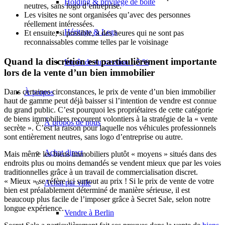
Holding & privilège de boîte
neutres, sans logo d’entreprise.
Les visites ne sont organisées qu’avec des personnes
réellement intéressées.
Héritage & Legs
Et ensuite, si possible, à des heures qui ne sont pas
reconnaissables comme telles par le voisinage
Quand la discrétion est particulièrement importante
Impôt de succession 1,5 %
lors de la vente d’un bien immobilier
Dans certaines circonstances, le prix de vente d’un bien immobilier
À propos
haut de gamme peut déjà baisser si l’intention de vendre est connue
du grand public. C’est pourquoi les propriétaires de cette catégorie
de biens immobiliers recourent volontiers à la stratégie de la « vente
À propos de nous
secrète ». C’est la raison pour laquelle nos véhicules professionnels
sont entièrement neutres, sans logo d’entreprise ou autre.
Achat direct
Mais même les biens immobiliers plutôt « moyens » situés dans des
endroits plus ou moins demandés se vendent mieux que par les voies
traditionnelles grâce à un travail de commercialisation discret.
« Mieux » se réfère ici surtout au prix ! Si le prix de vente de votre
Achat par ville
bien est préalablement déterminé de manière sérieuse, il est
beaucoup plus facile de l’imposer grâce à Secret Sale, selon notre
longue expérience.
Vendre à Berlin