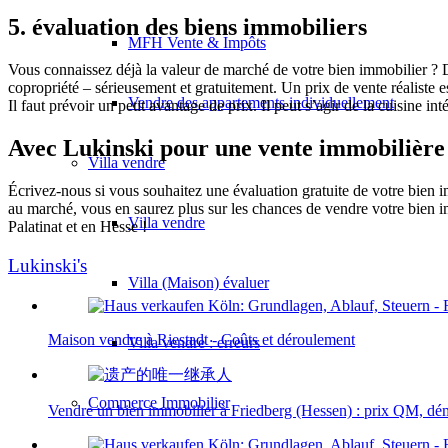
5. évaluation des biens immobiliers
MFH Vente & Impôts
Vous connaissez déjà la valeur de marché de votre bien immobilier ?
copropriété – sérieusement et gratuitement. Un prix de vente réaliste
Vendre des appartements individuellement
Il faut prévoir un petit avantage de prix. Il peut s’agir de la cuisine 
Avec Lukinski pour une vente immobilière 
Villa
vendre
Écrivez-nous si vous souhaitez une évaluation gratuite de votre bien i
au marché, vous en saurez plus sur les chances de vendre votre bien i
Villa vendre
Palatinat et en Hesse !
Lukinski's
Villa (Maison) évaluer
Maison vendre à Riestadt - Coûts et déroulement
Villa vendre : erreurs
Commerce
Immobilier
Vendre un bien immobilier à Friedberg (Hessen) : prix QM, déma