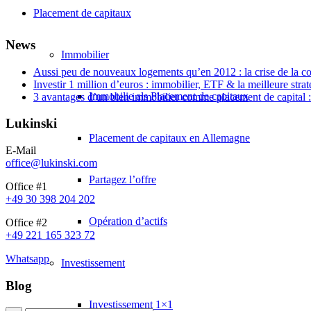
Placement de capitaux
News
Immobilier
Aussi peu de nouveaux logements qu’en 2012 : la crise de la c
Investir 1 million d’euros : immobilier, ETF & la meilleure strat
Immobilie als Placement de capitaux
3 avantages d’un bien immobilier comme placement de capital : 
Lukinski
Placement de capitaux en Allemagne
E-Mail
office@lukinski.com
Partagez l’offre
Office #1
+49 30 398 204 202
Opération d’actifs
Office #2
+49 221 165 323 72
Whatsapp
Investissement
Blog
Investissement 1×1