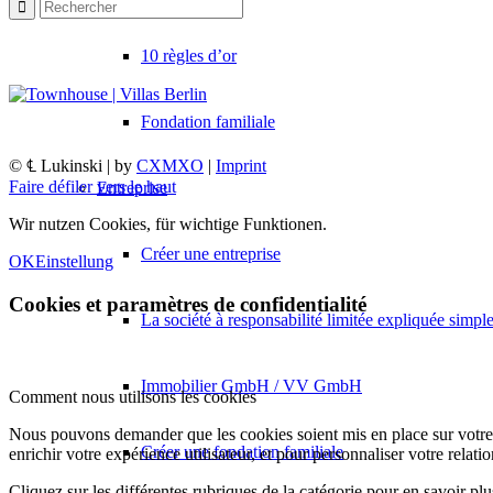
10 règles d’or
Fondation familiale
© ℄ Lukinski | by
CXMXO
|
Imprint
Faire défiler vers le haut
Entreprise
Wir nutzen Cookies, für wichtige Funktionen.
Créer une entreprise
OK
Einstellung
Cookies et paramètres de confidentialité
La société à responsabilité limitée expliquée simp
Immobilier GmbH / VV GmbH
Comment nous utilisons les cookies
Nous pouvons demander que les cookies soient mis en place sur votre 
Créer une fondation familiale
enrichir votre expérience utilisateur, et pour personnaliser votre relati
Cliquez sur les différentes rubriques de la catégorie pour en savoir p