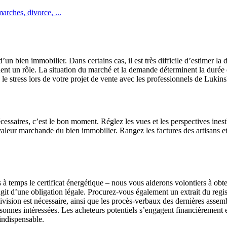
rches, divorce, ...
d’un bien immobilier. Dans certains cas, il est très difficile d’estimer l
t un rôle. La situation du marché et la demande déterminent la durée de
le stress lors de votre projet de vente avec les professionnels de Lukins
essaires, c’est le bon moment. Réglez les vues et les perspectives inest
valeur marchande du bien immobilier. Rangez les factures des artisans et 
 temps le certificat énergétique – nous vous aiderons volontiers à obteni
agit d’une obligation légale. Procurez-vous également un extrait du regist
division est nécessaire, ainsi que les procès-verbaux des dernières asse
rsonnes intéressées. Les acheteurs potentiels s’engagent financièrement
 indispensable.