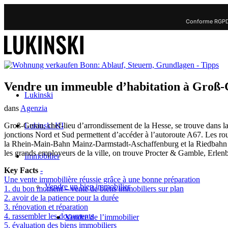
Conforme RGPD 
Vendre un immeuble d’habitation à Groß-G
Lukinski
dans
Agenzia
Lukinski KI
Groß-Gerau, chef-lieu d’arrondissement de la Hesse, se trouve dans la
jonctions Nord et Sud permettent d’accéder à l’autoroute A67. Les ro
la Rhein-Main-Bahn Mainz-Darmstadt-Aschaffenburg et la Riedbahn Man
les grands employeurs de la ville, on trouve Procter & Gamble, Erle
Immobilier
Key Facts
-
Une vente immobilière réussie grâce à une bonne préparation
Vendre un bien immobilier
1. du bon moment – vente de biens immobiliers sur plan
2. avoir de la patience pour la durée
3. rénovation et réparation
4. rassembler les documents
Vendre de l’immobilier
5. évaluation des biens immobiliers