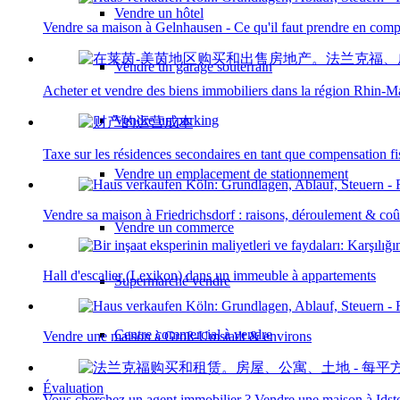
Vendre un hôtel
Vendre sa maison à Gelnhausen - Ce qu'il faut prendre en comp
Vendre un garage souterrain
Acheter et vendre des biens immobiliers dans la région Rhin-
Vendre un parking
Taxe sur les résidences secondaires en tant que compensation fi
Vendre un emplacement de stationnement
Vendre sa maison à Friedrichsdorf : raisons, déroulement & coû
Vendre un commerce
Hall d'escalier (Lexikon) dans un immeuble à appartements
Supermarché vendre
Centre commercial à vendre
Vendre une maison à Groß-Umstadt & environs
Évaluation
Vous cherchez un agent immobilier ? Vendre une maison à Idst