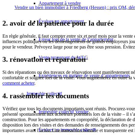
Appartement à vendre
Vendre un bien immobilier à Friedberg (Hessen) : prix QM, déma
Évaluer un appartement
2. avoir de la patience pour la durée
En règle générale, il faut compter entre six et neuf mois pour la vente 
Erreur lors de la vente de l’appartement
influences politiques ou les déménagements de grands employeurs jouen
pour le vendeur. Prévoyez large pour ne pas être sous pression. Évitez 
Vente provenant du WEG
3. rénovation et réparation
Si des réparations ou des travaux de rénovation sont manifestement néc
Expériences en matière de vente d’appartements
confortable et soignée lors de la visite. Vous augmenterez en outre la 
comment acheter
.
Immeuble collectif
4. rassembler les documents
Vérifiez que tous les documents importants sont réunis. Procurez-vous à
Immeuble collectif Vendre
présenté spontanément aux acheteurs potentiels lors de la visite – il s’
construction. Pour les appartements en copropriété, la déclaration de 
disposition lors des visites et des demandes de renseignements des pe
Évaluer un immeuble collectif
importantes avant l’achat. Une transaction honnête et transparente est