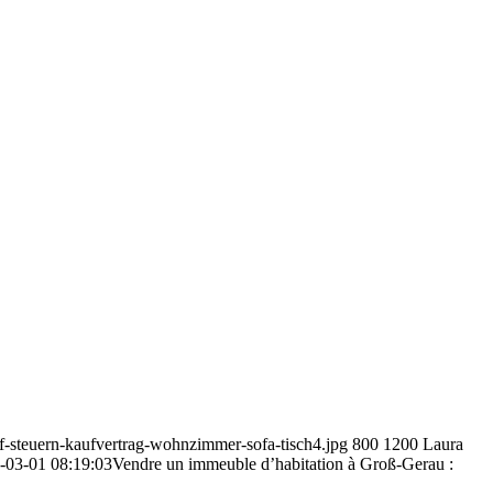
f-steuern-kaufvertrag-wohnzimmer-sofa-tisch4.jpg
800
1200
Laura
-03-01 08:19:03
Vendre un immeuble d’habitation à Groß-Gerau :