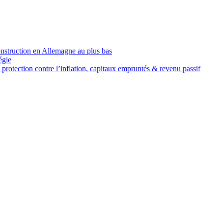
onstruction en Allemagne au plus bas
égie
protection contre l’inflation, capitaux empruntés & revenu passif