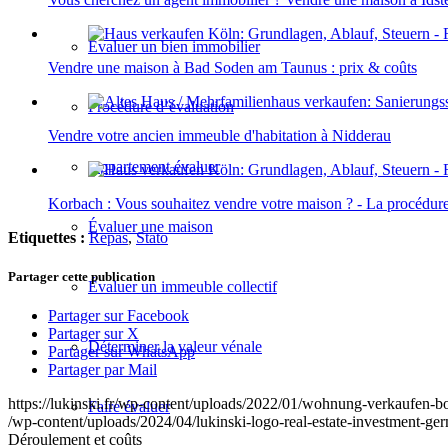
Évaluer un bien immobilier
Vendre une maison à Bad Soden am Taunus : prix & coûts
Procédure d’évaluation
Vendre votre ancien immeuble d'habitation à Nidderau
Appartement évaluer
Korbach : Vous souhaitez vendre votre maison ? - La procédure
Évaluer une maison
Etiquettes :
Repas
,
Stato
Partager cette publication
Évaluer un immeuble collectif
Partager sur Facebook
Partager sur X
Déterminer la valeur vénale
Partager sur WhatsApp
Partager par Mail
https://lukinski.fr/wp-content/uploads/2022/01/wohnung-verkaufen-
Faire évaluer
/wp-content/uploads/2024/04/lukinski-logo-real-estate-investment-ge
Déroulement et coûts