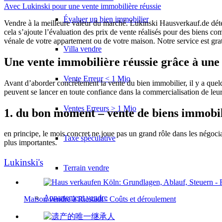
Avec Lukinski pour une vente immobilière réussie
Évaluer un bien immobilier
Vendre à la meilleure valeur du marché. Lukinski Hausverkauf.de déter
cela s’ajoute l’évaluation des prix de vente réalisés pour des biens co
vénale de votre appartement ou de votre maison. Notre service est gratu
Villa vendre
Une vente immobilière réussie grâce à une
Vente Erreur < 1 Mio
Avant d’aborder concrètement la vente du bien immobilier, il y a quelq
peuvent se lancer en toute confiance dans la commercialisation de leu
Ventes Erreurs > 1 Mio
1. du bon moment – vente de biens immobil
en principe, le mois concret ne joue pas un grand rôle dans les négoci
Taxe spéculative
plus importantes.
Lukinski's
Terrain vendre
Appartement
vendre
Maison vendre à Riestadt - Coûts et déroulement