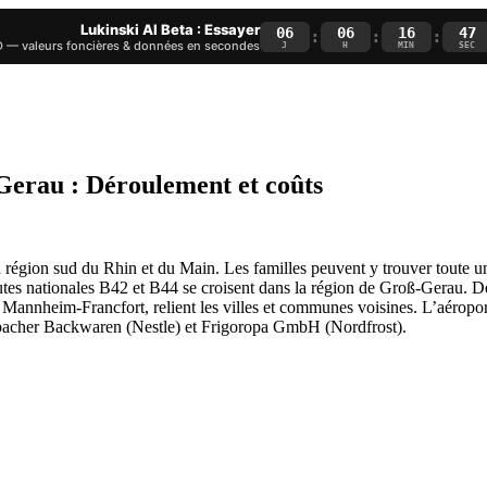
Lukinski AI Beta : Essayer
06
06
16
46
:
:
:
— valeurs foncières & données en secondes
J
H
MIN
SEC
erau : Déroulement et coûts
 région sud du Rhin et du Main. Les familles peuvent y trouver toute u
utes nationales B42 et B44 se croisent dans la région de Groß-Gerau. D
nheim-Francfort, relient les villes et communes voisines. L’aéroport 
nbacher Backwaren (Nestle) et Frigoropa GmbH (Nordfrost).