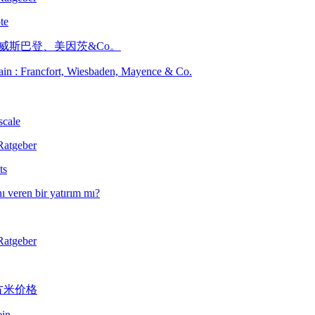
te
Main : Francfort, Wiesbaden, Mayence & Co.
scale
ts
ein