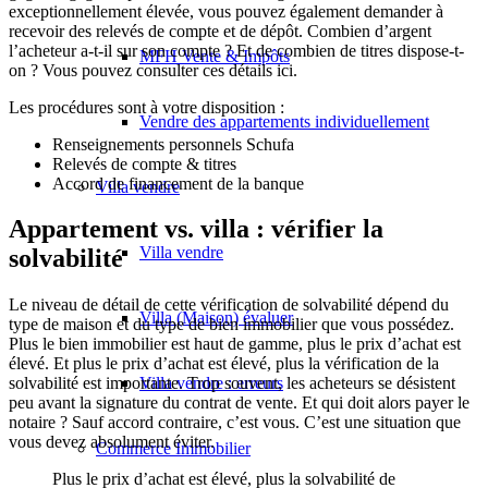
exceptionnellement élevée, vous pouvez également demander à
recevoir des relevés de compte et de dépôt. Combien d’argent
l’acheteur a-t-il sur son compte ? Et de combien de titres dispose-t-
MFH Vente & Impôts
on ? Vous pouvez consulter ces détails ici.
Les procédures sont à votre disposition :
Vendre des appartements individuellement
Renseignements personnels Schufa
Relevés de compte & titres
Accord de financement de la banque
Villa
vendre
Appartement vs. villa : vérifier la
Villa vendre
solvabilité
Le niveau de détail de cette vérification de solvabilité dépend du
Villa (Maison) évaluer
type de maison et du type de bien immobilier que vous possédez.
Plus le bien immobilier est haut de gamme, plus le prix d’achat est
élevé. Et plus le prix d’achat est élevé, plus la vérification de la
Villa vendre : erreurs
solvabilité est importante. Trop souvent, les acheteurs se désistent
peu avant la signature du contrat de vente. Et qui doit alors payer le
notaire ? Sauf accord contraire, c’est vous. C’est une situation que
vous devez absolument éviter.
Commerce
Immobilier
Plus le prix d’achat est élevé, plus la solvabilité de