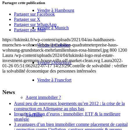
Partager cette publication
Vendre à Hambourg
Partager sur Facebook
Partager sur X
Partager sur WhatsApp
Vendre à Munich
Partager par Mail
https://lukinski.fr/wp-content/uploads/2021/04/au-haidhausen-
muenchen-wohnen-leben-immobilien-quadratmeterpreise-haus-
Vendre à Cologne
wohnung-grundstueck-mehrfamilienhaus-rosa-himmel.jpg
800
1200
Laura
/wp-content/uploads/2024/04/lukinski-logo-real-estate-
investment-germany-house-villa-off-market-clean.svg
Laura
2022-
Vendre Düsseldorf
01-26 05:51:06
2022-07-17 14:23:29
Contrôle de solvabilité : vérifier
la solvabilité économique des personnes intéressées
Vendre à Francfort
News
Agent immobilier ?
Aussi peu de nouveaux logements qu’en 2012 : la crise de la
construction en Allemagne au plus bas
Investir 1 million d’euros : immobilier, ETF & la meilleure
YouTube
stratégie
3 avantages d’un bien immobilier comme placement de capital
: protection contre l’inflation, capitaux empruntés & revenu