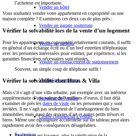
l’acheteur est importante.
Vendre un hôtel
Vous souhaitez vendre votre appartement en copropriété ou une
maison complète ? Examinons ces deux cas de plus près :
Vendre un garage souterrain
Vérifier la solvabilité lors de la vente d’un logement
Pour les appartements en copropriété relativement courants, il suffit
Vendre un parking
en général d’un échange écrit ou d’un bref entretien téléphonique
avec les personnes intéressées pour estimer, par expérience, si les
garanties financières nécessaires sont réunies.
Vendre un emplacement de stationnement
Souvent, un simple coup de téléphone suffit !
Vendre un commerce
Vérifier la solvabilité chez Haus & Villa
Mais s’il s’agit d’une villa urbaine, par exemple avec un intérieur
supplémentaire d’une valeur de 8 millions d’euros, il faut déjà
Supermarché vendre
examiner de près les
dates de visite
ou les personnes qui y sont
invitées. Il ne s’agit pas seulement de l’aménagement du bien
immobilier, mais aussi des œuvres d’art et autres petits trésors et
Centre commercial à vendre
biens. Même une égratignure accidentelle sur un tableau peut alors
rapidement avoir des conséquences désagréables.
Évaluation
Plus l’objet est luxueux, plus la vérification de la