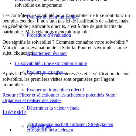
solvabilité est importante
Les contrôles de solvabilité pour l’immobilier de luxe sont donc un
Évaluer un bien immobilier
peu plus étendus. Il ne s’agit pas ici de justificatifs de salaire, mais
en général de justificatifs d’actifs, c’est-à-dire de justificatifs de
patrimoine. Mais cela nous mènerait trop loin.
Procédure d’évaluation
Que signifie la solvabilité ? Comment connaître votre solvabilité ?
Mot-clé : auto-évaluation de la Schufa. Pour en savoir plus sur ce
sujet, cliquez ici :
Appartement évaluer
La solvabilité : une explication simple
Évaluer une maison
Après le filtrage des personnes intéressées et la vérification de leur
solvabilité, les premières visites sont organisées par l’agent
immobilier.
Évaluer un immeuble collectif
Retour : Filtrer et sélectionner les acheteurs potentiels
Suite :
Organiser et réaliser des visites
Déterminer la valeur vénale
Lukinski's
Faire évaluer