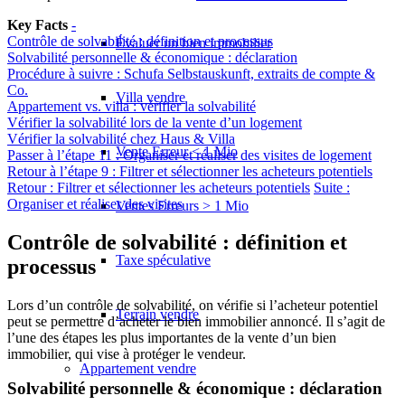
Key Facts
-
Contrôle de solvabilité : définition et processus
Évaluer un bien immobilier
Solvabilité personnelle & économique : déclaration
Procédure à suivre : Schufa Selbstauskunft, extraits de compte &
Co.
Villa vendre
Appartement vs. villa : vérifier la solvabilité
Vérifier la solvabilité lors de la vente d’un logement
Vérifier la solvabilité chez Haus & Villa
Vente Erreur < 1 Mio
Passer à l’étape 11 : Organiser et réaliser des visites de logement
Retour à l’étape 9 : Filtrer et sélectionner les acheteurs potentiels
Retour : Filtrer et sélectionner les acheteurs potentiels
Suite :
Organiser et réaliser des visites
Ventes Erreurs > 1 Mio
Contrôle de solvabilité : définition et
Taxe spéculative
processus
Lors d’un contrôle de solvabilité, on vérifie si l’acheteur potentiel
Terrain vendre
peut se permettre d’acheter le bien immobilier annoncé. Il s’agit de
l’une des étapes les plus importantes de la vente d’un bien
immobilier, qui vise à protéger le vendeur.
Appartement
vendre
Solvabilité personnelle & économique : déclaration