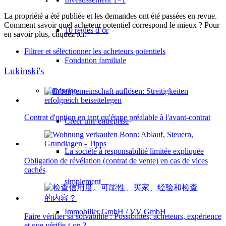
La propriété a été publiée et les demandes ont été passées en revue.
Comment savoir quel acheteur potentiel correspond le mieux ? Pour
10 règles d’or
en savoir plus, cliquez ici.
Filtrer et sélectionner les acheteurs potentiels
Fondation familiale
Lukinski's
Entreprise
Contrat d'option en tant qu'étape préalable à l'avant-contrat
Créer une entreprise
La société à responsabilité limitée expliquée
Obligation de révélation (contrat de vente) en cas de vices
cachés
simplement
Immobilier GmbH / VV GmbH
Faire vérifier sa solvabilité : Possibilités, acheteurs, expérience
et que vérifie-t-on ?