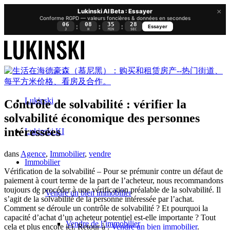
×
Lukinski AI Beta : Essayer
Conforme RGPD — valeurs foncières & données en secondes
06
08
35
28
:
:
:
Essayer
J
H
MIN
SEC
Lukinski
Contrôle de solvabilité : vérifier la
solvabilité économique des personnes
intéressées
Lukinski KI
dans
Agence
,
Immobilier
,
vendre
Immobilier
Vérification de la solvabilité – Pour se prémunir contre un défaut de
paiement à court terme de la part de l’acheteur, nous recommandons
toujours de procéder à une vérification préalable de la solvabilité. Il
Vendre un bien immobilier
s’agit de la solvabilité de la personne intéressée par l’achat.
Comment se déroule un contrôle de solvabilité ? Et pourquoi la
capacité d’achat d’un acheteur potentiel est-elle importante ? Tout
Vendre de l’immobilier
cela et plus encore ici. Retour à :
Vendre un bien immobilier
.