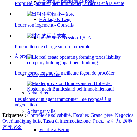
Holding & privilège de boîte
Propriété garantie (bien immobilier) à l'achat et à la vente
Héritage & Legs
Louer son logement - Conseils
Impôt de succession 1,5 %
Procuration de charge sur un immeuble
À propos
Louer correctement - la meilleure façon de procéder
À propos de nous
Achat direct
Les tâches d'un agent immobilier - de l'exposé à la
négociation
Achat par ville
Etiquettes :
Contrôle de solvabilité
,
Escalier
,
Grand-père
,
Negocios
,
Overhandiging huis
,
Tassa di intermediazione
,
Риск
,
吸引力
,
房地
产养老金
Vendre à Berlin