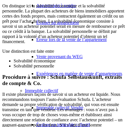
Appartement à vendre
On distingue ici la solvabilité économique et la solvabilité
personnelle. La plupart des acheteurs de biens immobiliers apportent
certes des fonds propres, mais contractent également un crédit ou un
prêt pour l’achat du bien. La solvabilité économique consiste à
Évaluer un appartement
savoir si un acheteur potentiel serait en mesure de rembourser ce prêt
ou ce crédit à la banque. La solvabilité personnelle se définit par
rapport à la volonté d’un acheteur potentiel d’obtenir un tel
Erreur lors de la vente de l’appartement
financement.
Une distinction est faite entre
Vente provenant du WEG
Solvabilité économique
Solvabilité personnelle
Expériences en matière de vente d’appartements
Procédure à suivre : Schufa Selbstauskunft, extraits
de compte & Co.
Immeuble collectif
Il existe plusieurs façons de savoir si un acheteur est liquide. Nous
recommandons toujours l’auto-évaluation Schufa. L’acheteur
demande sa propre vérification de solvabilité, qui vous est ensuite
Immeuble collectif Vendre
transmise en tant que vendeur. Les avantages : vous n’avez pas à
vous occuper de trop de choses vous-même et établissez ainsi
directement une relation de confiance avec l’acheteur potentiel – un
Évaluer un immeuble collectif
gagnant-gagnant pour les deux. S’il s’agit d’une somme