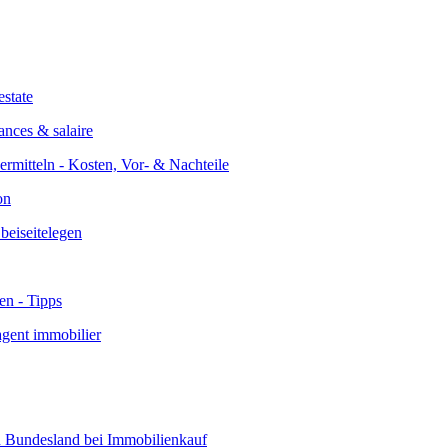
ances & salaire
on
agent immobilier