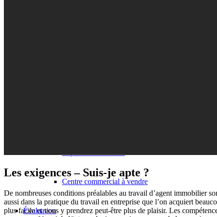
Vendre un hôtel
Vendre un garage souterrain
Vendre un parking
Vendre un emplacement de stationnement
Vendre un commerce
Supermarché vendre
Les exigences – Suis-je apte ?
Centre commercial à vendre
De nombreuses conditions préalables au travail d’agent immobilier so
aussi dans la pratique du travail en entreprise que l’on acquiert beau
Évaluation
plus facile et vous y prendrez peut-être plus de plaisir. Les compéten