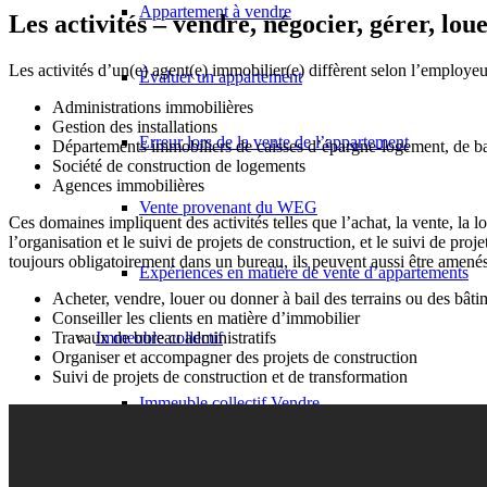
Appartement à vendre
Les activités – vendre, négocier, gérer, lou
Les activités d’un(e) agent(e) immobilier(e) diffèrent selon l’employeu
Évaluer un appartement
Administrations immobilières
Gestion des installations
Erreur lors de la vente de l’appartement
Départements immobiliers de caisses d’épargne-logement, de b
Société de construction de logements
Agences immobilières
Vente provenant du WEG
Ces domaines impliquent des activités telles que l’achat, la vente, la l
l’organisation et le suivi de projets de construction, et le suivi de pro
toujours obligatoirement dans un bureau, ils peuvent aussi être amenés 
Expériences en matière de vente d’appartements
Acheter, vendre, louer ou donner à bail des terrains ou des bâti
Conseiller les clients en matière d’immobilier
Travaux de bureau administratifs
Immeuble collectif
Organiser et accompagner des projets de construction
Suivi de projets de construction et de transformation
Immeuble collectif Vendre
Évaluer un immeuble collectif