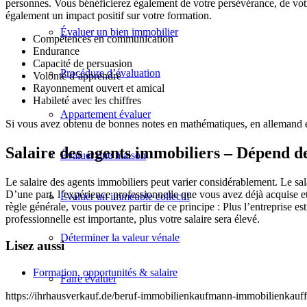
personnes. Vous bénéficierez également de votre persévérance, de votre
également un impact positif sur votre formation.
Évaluer un bien immobilier
Compétences en communication
Endurance
Capacité de persuasion
Procédure d’évaluation
Volonté d’apprendre
Rayonnement ouvert et amical
Habileté avec les chiffres
Appartement évaluer
Si vous avez obtenu de bonnes notes en mathématiques, en allemand et 
Salaire des agents immobiliers – Dépend de 
Évaluer une maison
Le salaire des agents immobiliers peut varier considérablement. Le sal
D’une part, l’expérience professionnelle que vous avez déjà acquise et 
Évaluer un immeuble collectif
règle générale, vous pouvez partir de ce principe : Plus l’entreprise es
professionnelle est importante, plus votre salaire sera élevé.
Déterminer la valeur vénale
Lisez aussi
Formation, opportunités & salaire
Faire évaluer
https://ihrhausverkauf.de/beruf-immobilienkaufmann-immobilienkauff