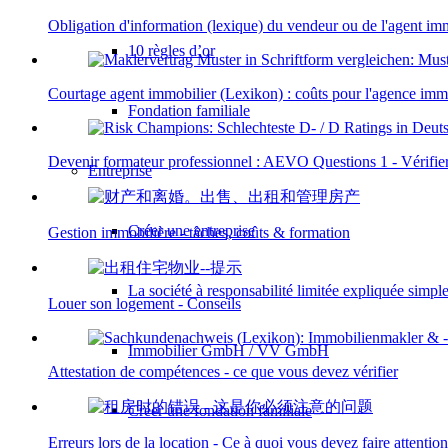
Obligation d'information (lexique) du vendeur ou de l'agent im
10 règles d’or
Courtage agent immobilier (Lexikon) : coûts pour l'agence imm
Fondation familiale
Devenir formateur professionnel : AEVO Questions 1 - Vérifier
Entreprise
Créer une entreprise
Gestion immobilière - tâches, coûts & formation
La société à responsabilité limitée expliquée simp
Louer son logement - Conseils
Immobilier GmbH / VV GmbH
Attestation de compétences - ce que vous devez vérifier
Créer une fondation familiale
Erreurs lors de la location - Ce à quoi vous devez faire attention