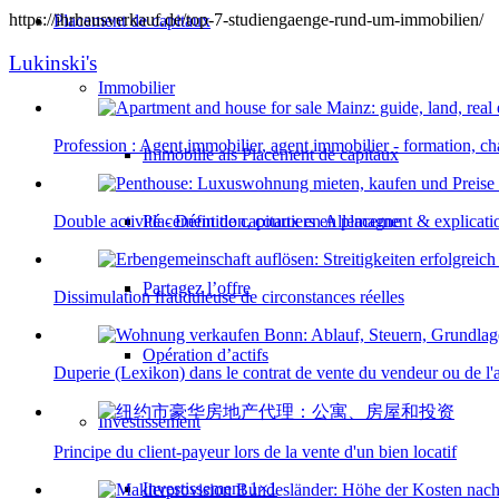
https://ihrhausverkauf.de/top-7-studiengaenge-rund-um-immobilien/
Placement de capitaux
Lukinski's
Immobilier
Profession : Agent immobilier, agent immobilier - formation, ch
Immobilie als Placement de capitaux
Placement de capitaux en Allemagne
Double activité - Définition, courtiers en placement & explicati
Partagez l’offre
Dissimulation frauduleuse de circonstances réelles
Opération d’actifs
Duperie (Lexikon) dans le contrat de vente du vendeur ou de l'
Investissement
Principe du client-payeur lors de la vente d'un bien locatif
Investissement 1×1