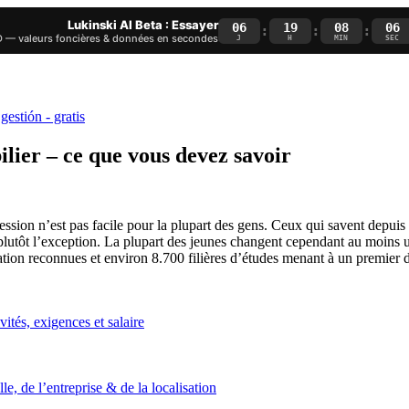
Lukinski AI Beta : Essayer
06
19
08
05
:
:
:
— valeurs foncières & données en secondes
J
H
MIN
SEC
lier – ce que vous devez savoir
ssion n’est pas facile pour la plupart des gens. Ceux qui savent depuis 
 plutôt l’exception. La plupart des jeunes changent cependant au moins u
tion reconnues et environ 8.700 filières d’études menant à un premier d
ités, exigences et salaire
e, de l’entreprise & de la localisation