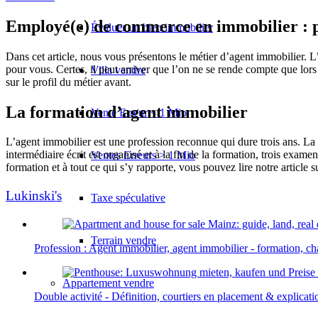
Employé(e) de commerce en immobilier : prof
Évaluer un bien immobilier
Dans cet article, nous vous présentons le métier d’agent immobilier. L’o
pour vous. Certes, il peut arriver que l’on ne se rende compte que lors
Villa vendre
sur le profil du métier avant.
La formation d’agent immobilier
Vente Erreur < 1 Mio
L’agent immobilier est une profession reconnue qui dure trois ans. La
intermédiaire écrit est organisé et à la fin de la formation, trois exam
Ventes Erreurs > 1 Mio
formation et à tout ce qui s’y rapporte, vous pouvez lire notre article s
Lukinski's
Taxe spéculative
Terrain vendre
Profession : Agent immobilier, agent immobilier - formation, ch
Appartement
vendre
Double activité - Définition, courtiers en placement & explicati