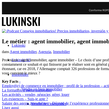
Conforme RGPD 
Le métier : agent immobilier, agent immobi
Lukinski
dans
Agent immobilier
,
Agenzia
,
Immobilier
Lukinski KI
Profession : agent immobilier, agent immobilier – Le choix d’une profe
constamment ce souhait et qui finissent par le réaliser sont en général
étonnant, car en 2018, l’Allemagne comptait 326 professions de forma
vous convient le mieux ?
Immobilier
Key Facts
-
Employé(e) de commerce en immobilier : profil de la profession – activ
Vendre un bien immobilier
La formation d’agent immobilier
Les activités – vendre, négocier, gérer, louer
Les exigences – Suis-je apte ?
Salaire des agents immobiliers – Dépend de l’expérience professionnell
Vendre de l’immobilier
Lisez aussi