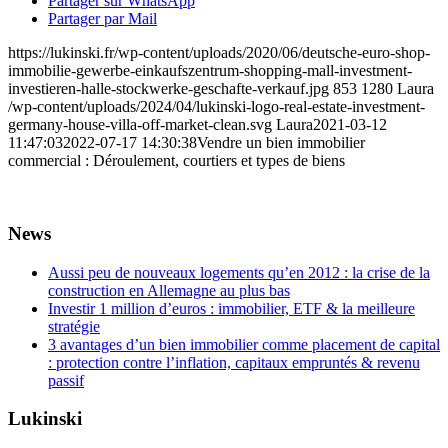
Partager sur WhatsApp
Partager par Mail
https://lukinski.fr/wp-content/uploads/2020/06/deutsche-euro-shop-
immobilie-gewerbe-einkaufszentrum-shopping-mall-investment-
investieren-halle-stockwerke-geschafte-verkauf.jpg
853
1280
Laura
/wp-content/uploads/2024/04/lukinski-logo-real-estate-investment-
germany-house-villa-off-market-clean.svg
Laura
2021-03-12
11:47:03
2022-07-17 14:30:38
Vendre un bien immobilier
commercial : Déroulement, courtiers et types de biens
News
Aussi peu de nouveaux logements qu’en 2012 : la crise de la
construction en Allemagne au plus bas
Investir 1 million d’euros : immobilier, ETF & la meilleure
stratégie
3 avantages d’un bien immobilier comme placement de capital
: protection contre l’inflation, capitaux empruntés & revenu
passif
Lukinski