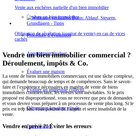
Vente aux enchères partielle d'un bien immobilier
Évaluer un bien immobilier
Obligation de révélation (contrat de vente) en cas de vices
Procédure d’évaluation
cachés
Appartement évaluer
Vendre un bien immobilier commercial ?
Déroulement, impôts & Co.
Évaluer une maison
La vente de biens immobiliers commerciaux est une tâche complexe,
qui demande beaucoup de temps et de compétences. Sans le savoir-
faire et l’expérience nécessaires en matière de vente de biens
Évaluer un immeuble collectif
immobiliers commerciaux, les erreurs sont inévitables. Si le prix
proposé est disproportionné, vous ne recevrez que peu de demandes
et vous devrez vous préparer à un processus de vente plus long. Si le
Déterminer la valeur vénale
prix est trop bas, vous perdrez de l’argent et serez insatisfait de la
vente.
Vendre en privé ?! Éviter les erreurs
Faire évaluer