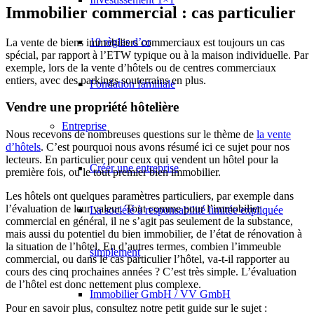
Immobilier commercial : cas particulier
10 règles d’or
La vente de biens immobiliers commerciaux est toujours un cas
spécial, par rapport à l’ETW typique ou à la maison individuelle. Par
exemple, lors de la vente d’hôtels ou de centres commerciaux
entiers, avec des parkings souterrains en plus.
Fondation familiale
Vendre une propriété hôtelière
Entreprise
Nous recevons de nombreuses questions sur le thème de
la vente
d’hôtels
. C’est pourquoi nous avons résumé ici ce sujet pour nos
lecteurs. En particulier pour ceux qui vendent un hôtel pour la
Créer une entreprise
première fois, ou le tout premier bien immobilier.
Les hôtels ont quelques paramètres particuliers, par exemple dans
l’évaluation de leur valeur. Tout comme pour l’immobilier
La société à responsabilité limitée expliquée
commercial en général, il ne s’agit pas seulement de la substance,
mais aussi du potentiel du bien immobilier, de l’état de rénovation à
la situation de l’hôtel. En d’autres termes, combien l’immeuble
simplement
commercial, ou dans le cas particulier l’hôtel, va-t-il rapporter au
cours des cinq prochaines années ? C’est très simple. L’évaluation
de l’hôtel est donc nettement plus complexe.
Immobilier GmbH / VV GmbH
Pour en savoir plus, consultez notre petit guide sur le sujet :