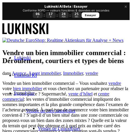
×
Lukinski AI Beta : Essayer
Conforme RGPD — valeurs foncières & données en secondes
06
17
28
24
:
:
:
Essayer
J
H
MIN
SEC
Vendre un bien immobilier commercial :
Lukinski
Déroulement, courtiers et types de biens
dans
Agence
,
Agent immobilier
,
Immobilier
,
vendre
Lukinski KI
Vendre un bien immobilier commercial – Vous souhaitez
vendre
votre
bien immobilier
et vous cherchez un partenaire pour réaliser la
Immobilier
vente à votre place ? Supermarché,
vente d’hôtel
et
centre
commercial
: les ventes d’immobilier commercial impliquent des
sommes importantes et la plus grande compétence dans l’examen de
l’acheteur potentiel. À quel type de commerce votre bien immobilier
Vendre un bien immobilier
convient-il ? S’agit-il d’un bien situé dans une zone commerciale ou
proposez-vous un bien dans des zones mixtes ? Quelle est la valeur
du terrain qui peut être obtenue et à quel prix au mètre carré des
Vendre de l’immobilier
biens commerciaux similaires à votre situation sont-ils vendus ?