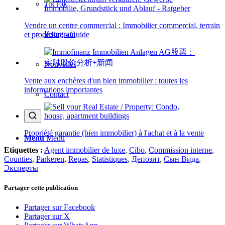
TikTok
Vendre un centre commercial : Immobilier commercial, terrain
Instagram
et procédure - Guide
Nouvelles
Vente aux enchères d'un bien immobilier : toutes les
informations importantes
Contact
Propriété garantie (bien immobilier) à l'achat et à la vente
Menu
Menu
Etiquettes :
Agent immobilier de luxe
,
Cibo
,
Commission interne
,
Counties
,
Parkeren
,
Repas
,
Statistiques
,
Депозит
,
Сын Вида
,
Эксперты
Partager cette publication
Partager sur Facebook
Partager sur X