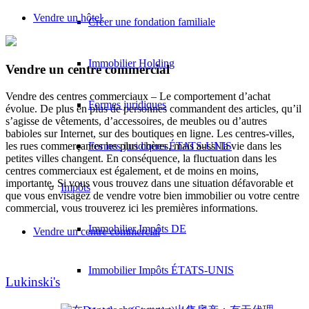
Vendre un hôtel
Créer une fondation familiale
Immobilier Holding
Vendre un centre commercial
Vendre des centres commerciaux – Le comportement d’achat
Formes juridiques
évolue. De plus en plus de personnes commandent des articles, qu’il
s’agisse de vêtements, d’accessoires, de meubles ou d’autres
babioles sur Internet, sur des boutiques en ligne. Les centres-villes,
les rues commerçantes les plus chères, mais aussi la vie dans les
Formes juridiques ÉTATS-UNIS
petites villes changent. En conséquence, la fluctuation dans les
centres commerciaux est également, et de moins en moins,
importante. Si vous vous trouvez dans une situation défavorable et
Impôts
que vous envisagez de vendre votre bien immobilier ou votre centre
commercial, vous trouverez ici les premières informations.
Immobilier Impôts DE
Vendre un centre commercial
Immobilier Impôts ÉTATS-UNIS
Lukinski's