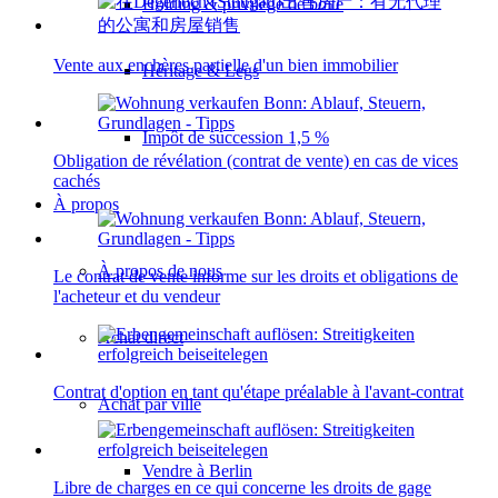
Holding & privilège de boîte
Vente aux enchères partielle d'un bien immobilier
Héritage & Legs
Impôt de succession 1,5 %
Obligation de révélation (contrat de vente) en cas de vices
cachés
À propos
À propos de nous
Le contrat de vente informe sur les droits et obligations de
l'acheteur et du vendeur
Achat direct
Contrat d'option en tant qu'étape préalable à l'avant-contrat
Achat par ville
Vendre à Berlin
Libre de charges en ce qui concerne les droits de gage