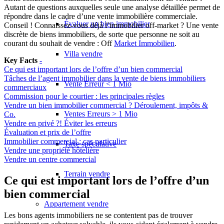
Autant de questions auxquelles seule une analyse détaillée permet de
répondre dans le cadre d’une vente immobilière commerciale.
Évaluer un bien immobilier
Conseil ! Connaissez-vous déjà l’immobilier off-market ? Une vente
discrète de biens immobiliers, de sorte que personne ne soit au
courant du souhait de vendre : Off
Market Immobilien
.
Villa vendre
Key Facts
-
Ce qui est important lors de l’offre d’un bien commercial
Tâches de l’agent immobilier dans la vente de biens immobiliers
Vente Erreur < 1 Mio
commerciaux
Commission pour le courtier : les principales règles
Vendre un bien immobilier commercial ? Déroulement, impôts &
Ventes Erreurs > 1 Mio
Co.
Vendre en privé ?! Éviter les erreurs
Évaluation et prix de l’offre
Immobilier commercial : cas particulier
Taxe spéculative
Vendre une propriété hôtelière
Vendre un centre commercial
Terrain vendre
Ce qui est important lors de l’offre d’un
bien commercial
Appartement
vendre
Les bons agents immobiliers ne se contentent pas de trouver