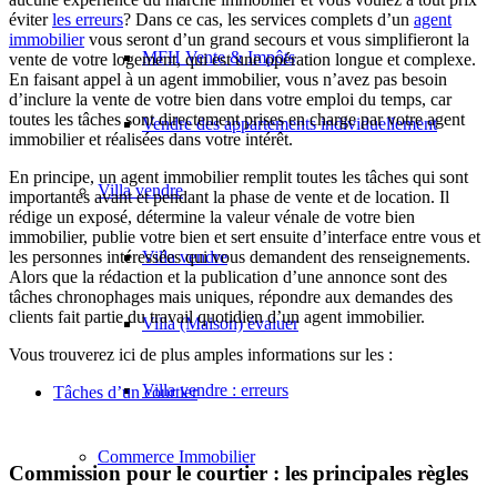
éviter
les erreurs
? Dans ce cas, les services complets d’un
agent
immobilier
vous seront d’un grand secours et vous simplifieront la
MFH Vente & Impôts
vente de votre logement, qui est une opération longue et complexe.
En faisant appel à un agent immobilier, vous n’avez pas besoin
d’inclure la vente de votre bien dans votre emploi du temps, car
toutes les tâches sont directement prises en charge par votre agent
Vendre des appartements individuellement
immobilier et réalisées dans votre intérêt.
En principe, un agent immobilier remplit toutes les tâches qui sont
Villa
vendre
importantes avant et pendant la phase de vente et de location. Il
rédige un exposé, détermine la valeur vénale de votre bien
immobilier, publie votre bien et sert ensuite d’interface entre vous et
Villa vendre
les personnes intéressées qui vous demandent des renseignements.
Alors que la rédaction et la publication d’une annonce sont des
tâches chronophages mais uniques, répondre aux demandes des
clients fait partie du travail quotidien d’un agent immobilier.
Villa (Maison) évaluer
Vous trouverez ici de plus amples informations sur les :
Villa vendre : erreurs
Tâches d’un courtier
Commerce
Immobilier
Commission pour le courtier : les principales règles