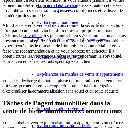
rapidement un acheteur solvable, ils vous aident également à vendre
le bien immobilier commercial en fonction de sa situation et de ses
Appartement à vendre
possibilités. Les visites sont organisées, coordonnées et réalisées de
manière professionnelle.
Évaluer un appartement
Afin d’accélérer la vente et de vous donner la sécurité dans le choix
d’un partenaire contractuel et d’un nouveau propriétaire, nous
vérifions la
solvabilité
des personnes intéressées et nous nous faisons
Erreur lors de la vente de l’appartement
présenter un concept de financement. Avant qu’un agent immobilier
expérimenté dans le domaine de l’immobilier commercial ne vous
fasse une recommandation et ne vous propose un acheteur, il a
obtenu toutes les vérifications nécessaires concernant la solvabilité,
Vente provenant du WEG
le financement sûr et les faits spécifiques au client.
Expériences en matière de vente d’appartements
Vous êtes déchargé de toute la phase de préparation et de vente, ce
qui vous permet de vous occuper de votre activité principale et
d’externaliser la commercialisation sans souci et en toute sécurité.
Immeuble collectif
Tâches de l’agent immobilier dans la
Immeuble collectif Vendre
vente de biens immobiliers commerciaux
Vous souhaitez vendre une
maison
ou un appartement, vous n’avez
Évaluer un immeuble collectif
aucune expérience du marché immobilier et vous voulez à tout prix