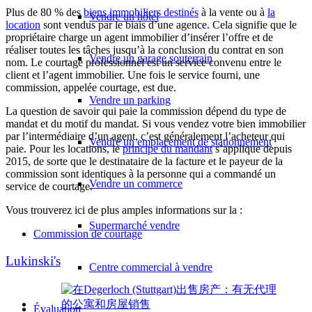
Plus de 80 % des
biens immobiliers destinés
à la vente ou à
la
Vendre un hôtel
location
sont vendus par le biais d’une agence. Cela signifie que le
propriétaire charge un agent immobilier d’insérer l’offre et de
réaliser toutes les tâches jusqu’à la conclusion du contrat en son
Vendre un garage souterrain
nom. Le courtage professionnel est un service convenu entre le
client et l’agent immobilier. Une fois le service fourni, une
commission, appelée courtage, est due.
Vendre un parking
La question de savoir qui paie la commission dépend du type de
mandat et du motif du mandat. Si vous vendez votre bien immobilier
par l’intermédiaire d’un agent, c’est généralement l’acheteur qui
Vendre un emplacement de stationnement
paie. Pour les locations, le
principe du mandant
s’applique depuis
2015, de sorte que le destinataire de la facture et le payeur de la
commission sont identiques à la personne qui a commandé un
Vendre un commerce
service de courtage.
Vous trouverez ici de plus amples informations sur la :
Supermarché vendre
Commission de courtage
Lukinski's
Centre commercial à vendre
Évaluation