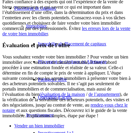
Faites confiance à des experts qui ont l’expérience de la vente de
biens commerciaux et qui savent ce qui est important dans
Placement de capitaux
l’établissement d’une offre, dans la détermination du prix et dans
l’entretien avec les clients potentiels. Consacrez-vous à vos tâches
quotidiennes et choisissez de faire vendre votre bien immobilier
Immobilier
commercial par des professionnels. Évitez
les erreurs lors de la vente
de votre bien immobilier
.
Immobilie als Placement de capitaux
Évaluation et prix de l’offre
Vous souhaitez vendre votre bien immobilier ? Pour vendre un bien
Placement de capitaux en Allemagne
immobilier avec succès et de manière rentable, il faut d’abord
procéder à une estimation fondée et réaliste de sa valeur. Celle-ci
détermine en fin de compte le prix de vente à appliquer. L’étape
suivante consiste pour les agents immobiliers à présenter votre bien à
Partagez l’offre
des acheteurs potentiels solvables. Il ne s’agit pas seulement de
portails immobiliers et de commercialisation, mais aussi de
l’évaluation du bien
(évaluation de la maison
/
de l’appartement
), de
Opération d’actifs
la vérification de la solvabilité des acheteurs potentiels, des visites et
des négociations, jusqu’au contrat de vente, au
rendez-vous chez le
notaire
et aux questions fiscales. Découvrez ici le guide de la vente
Investissement
immobilière. Explications simples, étape par étape !
Vendre un bien immobilier
Investissement 1×1