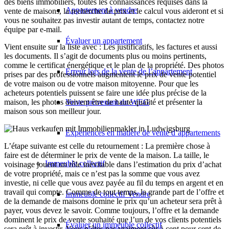
des biens immobiliers, toutes les connaissances requises dans la
Appartement à vendre
vente de maisons, la recherche de prix et le calcul vous aideront et si
vous ne souhaitez pas investir autant de temps, contactez notre
équipe par e-mail.
Évaluer un appartement
Vient ensuite sur la liste avec : Les justificatifs, les factures et aussi
les documents. Il s’agit de documents plus ou moins pertinents,
comme le certificat énergétique et le plan de la propriété. Des photos
Erreur lors de la vente de l’appartement
prises par des professionnels augmentent le prix de vente potentiel
de votre maison ou de votre maison mitoyenne. Pour que les
acheteurs potentiels puissent se faire une idée plus précise de la
Vente provenant du WEG
maison, les photos doivent être de haute qualité et présenter la
maison sous son meilleur jour.
Expériences en matière de vente d’appartements
L’étape suivante est celle du retournement : La première chose à
faire est de déterminer le prix de vente de la maison. La taille, le
Immeuble collectif
voisinage jouent un rôle inévitable dans l’estimation du prix d’achat
de votre propriété, mais ce n’est pas la somme que vous avez
investie, ni celle que vous avez payée au fil du temps en argent et en
travail qui compte. Comme de tout temps, la grande part de l’offre et
Immeuble collectif Vendre
de la demande de maisons domine le prix qu’un acheteur sera prêt à
payer, vous devez le savoir. Comme toujours, l’offre et la demande
dominent le prix de vente souhaité que l’un de vos clients potentiels
Évaluer un immeuble collectif
sera prêt à investir. Vous n’êtes pas vraiment sûr à cent pour cent de