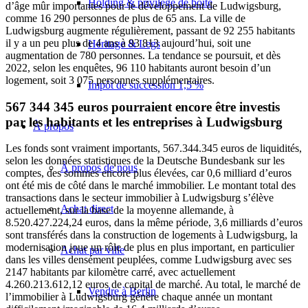
Holding & privilège de boîte
d’âge mûr importantes pour le développement de Ludwigsburg,
comme 16 290 personnes de plus de 65 ans. La ville de
Ludwigsburg augmente régulièrement, passant de 92 255 habitants
il y a un peu plus de 4 ans à 93 813 aujourd’hui, soit une
Héritage & Legs
augmentation de 780 personnes. La tendance se poursuit, et dès
2022, selon les enquêtes, 96 110 habitants auront besoin d’un
logement, soit 3 075 personnes supplémentaires.
Impôt de succession 1,5 %
567 344 345 euros pourraient encore être investis
par les habitants et les entreprises à Ludwigsburg
À propos
Les fonds sont vraiment importants, 567.344.345 euros de liquidités,
selon les données statistiques de la Deutsche Bundesbank sur les
À propos de nous
comptes, des sommes encore plus élevées, car 0,6 milliard d’euros
ont été mis de côté dans le marché immobilier. Le montant total des
transactions dans le secteur immobilier à Ludwigsburg s’élève
Achat direct
actuellement, sur la base de la moyenne allemande, à
8.520.427.224,24 euros, dans la même période, 3,6 milliards d’euros
sont transférés dans la construction de logements à Ludwigsburg, la
modernisation joue un rôle de plus en plus important, en particulier
Achat par ville
dans les villes densément peuplées, comme Ludwigsburg avec ses
2147 habitants par kilomètre carré, avec actuellement
4.260.213.612,12 euros de capital de marché. Au total, le marché de
Vendre à Berlin
l’immobilier à Ludwigsburg génère chaque année un montant