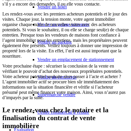
s’il y a encore des demandes, il ou elle vous contacte.
Vendre un hôtel
Les rendez-vous avec les premiers acheteurs potentiels et le jour des
visites. Chaque jour, la tension monte, votre agent immobilier
Vendre un garage souterrain
organise chaque matin de nouvelles visites avec des acheteurs
potentiels. Si vous le souhaitez, il ou elle se charge seul(e) de chaque
entretien. Presque tous les vendeurs de maisons font confiance à
l’agent immobilier pour les entretiens, mais les propriétaires peuvent
Vendre un parking
également être présents. Veillez toujours à donner une impression de
propreté lors de la visite. En effet, l’œil est aussi important que la
nourriture.
Vendre un emplacement de stationnement
Votre prochaine étape : sécuriser la conclusion de la vente en
vérifiant le pouvoir d’achat des nouveaux propriétaires potentiels.
Votre acheteur potentiel souhaite alors passer à l’acte et acheter ?
Vendre un commerce
L’agent immobilier actif se procure bien sûr immédiatement des
informations sur la situation financière et vérifie si l’acheteur
présumé peut même financer votre maison. Ainsi, vous n’aurez pas
Supermarché vendre
d’impayés par la suite.
Le rendez-vous chez le notaire et la
Centre commercial à vendre
finalisation du contrat de vente
immobilière
Évaluation