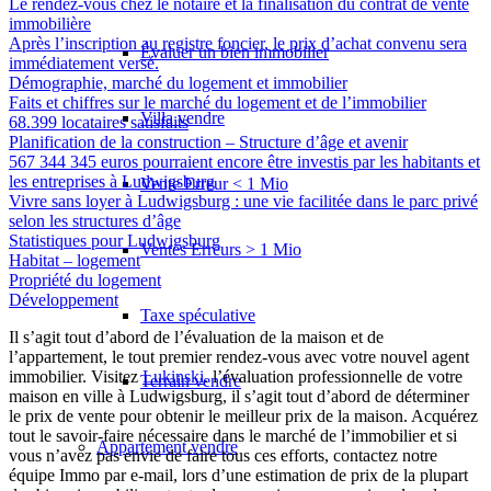
Le rendez-vous chez le notaire et la finalisation du contrat de vente
immobilière
Après l’inscription au registre foncier, le prix d’achat convenu sera
Évaluer un bien immobilier
immédiatement versé.
Démographie, marché du logement et immobilier
Faits et chiffres sur le marché du logement et de l’immobilier
Villa vendre
68.399 locataires satisfaits
Planification de la construction – Structure d’âge et avenir
567 344 345 euros pourraient encore être investis par les habitants et
les entreprises à Ludwigsburg
Vente Erreur < 1 Mio
Vivre sans loyer à Ludwigsburg : une vie facilitée dans le parc privé
selon les structures d’âge
Statistiques pour Ludwigsburg
Ventes Erreurs > 1 Mio
Habitat – logement
Propriété du logement
Développement
Taxe spéculative
Il s’agit tout d’abord de l’évaluation de la maison et de
l’appartement, le tout premier rendez-vous avec votre nouvel agent
immobilier. Visitez
Lukinski
. l’évaluation professionnelle de votre
Terrain vendre
maison en ville à Ludwigsburg, il s’agit tout d’abord de déterminer
le prix de vente pour obtenir le meilleur prix de la maison. Acquérez
tout le savoir-faire nécessaire dans le marché de l’immobilier et si
Appartement
vendre
vous n’avez pas envie de faire tous ces efforts, contactez notre
équipe Immo par e-mail, lors d’une estimation de prix de la plupart