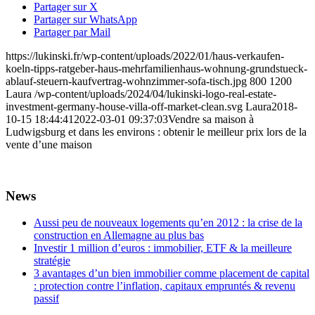
Partager sur X
Partager sur WhatsApp
Partager par Mail
https://lukinski.fr/wp-content/uploads/2022/01/haus-verkaufen-
koeln-tipps-ratgeber-haus-mehrfamilienhaus-wohnung-grundstueck-
ablauf-steuern-kaufvertrag-wohnzimmer-sofa-tisch.jpg
800
1200
Laura
/wp-content/uploads/2024/04/lukinski-logo-real-estate-
investment-germany-house-villa-off-market-clean.svg
Laura
2018-
10-15 18:44:41
2022-03-01 09:37:03
Vendre sa maison à
Ludwigsburg et dans les environs : obtenir le meilleur prix lors de la
vente d’une maison
News
Aussi peu de nouveaux logements qu’en 2012 : la crise de la
construction en Allemagne au plus bas
Investir 1 million d’euros : immobilier, ETF & la meilleure
stratégie
3 avantages d’un bien immobilier comme placement de capital
: protection contre l’inflation, capitaux empruntés & revenu
passif