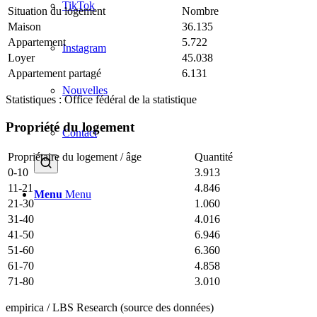
TikTok
Situation du logement
Nombre
Maison
36.135
Appartement
5.722
Instagram
Loyer
45.038
Appartement partagé
6.131
Nouvelles
Statistiques : Office fédéral de la statistique
Propriété du logement
Contact
Propriétaire du logement / âge
Quantité
0-10
3.913
11-21
4.846
Menu
Menu
21-30
1.060
31-40
4.016
41-50
6.946
51-60
6.360
61-70
4.858
71-80
3.010
empirica / LBS Research (source des données)