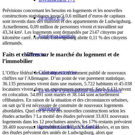
Prévisions concernant les besoins en logements et les nouvelles
constructions statistiques jusqu’à 0,6 milliard d’euros de capitaux
10 règles d’or
sont investis dans des maisons et des appartements de Ludwigsburg.
Actuellement, 0,09 million de personnes vivent et travaillent sur
43,34 km². Les logements sont demandés par 2147 citoyens par
Fondation familiale
kilomètre carré. Au total, Ludwigsburg abrite 0,11 % des citoyens
allemands.
Faits et chiffres sur le marché du logement et de
Entreprise
l’immobilier
Créer une entreprise
L’Office fédéral des statistiques a récemment publié de nouveaux
chiffres sur l’Allemagne. D’un point de vue purement statistique,
36.135 personnes vivent dans une maison, 5.722 habitants et 45.038
locataires vivent dans un appartement personnel. Seuls 6.131 vivent
La société à responsabilité limitée expliquée
en colocation. 54.891 sont mariés et 38.144 sont actuellement
célibataires. En raison de la situation et des circonstances urbaines,
on sait qu’il est nécessaire de construire de nouveaux logements
simplement
abordables. Quel est le coût des nouvelles constructions selon les
études actuelles ? La moitié des études prévoient 33.831 nouveaux
logements dans les 12 prochaines années, les 17% restants prévoient
Immobilier GmbH / VV GmbH
39.469 nouveaux logements dans les prochaines années, et un tiers
des études prévoient des unités de Ludwigsburg, alors que