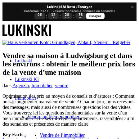
×
Lukinski AI Beta : Essayer
Conforme RGPD — valeurs foncières & données en secondes
06
12
28
37
:
:
:
Essayer
J
H
MIN
SEC
Vendre sa maison à Ludwigsburg et dans
Lukinski
les environs : obtenir le meilleur prix lors
de la vente d’une maison
Lukinski KI
dans
Agenzia
,
Immobilier
,
vendre
Optimisation des prix au moyen de conseils et d’astuces : Comment
Immobilier
puis-je augmenter ma valeur de vente ? Chaque jour, nous recevons
des messages, mais aussi de nombreuses questions lors des visites.
Vous trouverez ici les questions fondamentales sur la vente d’un
Vendre un bien immobilier
bien immobilier et de ses différents appartements, rassemblées au fil
des semaines et présentées de manière claire.
Key Facts
-
Vendre de l’immobilier