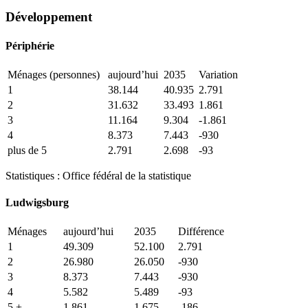
Développement
Périphérie
Ménages (personnes)
aujourd’hui
2035
Variation
1
38.144
40.935
2.791
2
31.632
33.493
1.861
3
11.164
9.304
-1.861
4
8.373
7.443
-930
plus de 5
2.791
2.698
-93
Statistiques : Office fédéral de la statistique
Ludwigsburg
Ménages
aujourd’hui
2035
Différence
1
49.309
52.100
2.791
2
26.980
26.050
-930
3
8.373
7.443
-930
4
5.582
5.489
-93
5 +
1.861
1.675
-186