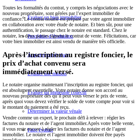
Toutes les formalités du contrat, y compris les négociations avec le
nouveau propriétaire, sont gérées par l’expert immobilier de
Évaluer un bien immobilier
confiance. Le contrat notarié est préparé par votre agent immobilier
en collaboration avec votre étude de notaire. Et bien sûr, pour une
authentification, le passage chez le notaire est standard. Chez le
notaire, les deux parties signent le contrat de vente. Félicitations, car
Procédure d’évaluation
votre bien immobilier est ainsi vendu de manière très officielle.
Après l’inscription au registre foncier, le
Appartement évaluer
prix d’achat convenu sera
immédiatement versé.
Évaluer une maison
Le notaire organise maintenant l’inscription au registre foncier, qui
est absolument essentielle. Votre notaire donne son accord au
Évaluer un immeuble collectif
nouveau propriétaire dès qu’il peut vous verser le prix de vente,
après quoi vous devez vérifier le solde de votre compte pour voir si
le montant du paiement a été reçu.
Déterminer la valeur vénale
Vendre comme un expert, le prochain défi à relever : régler les
factures du notaire et de l’agent immobilier.Après votre belle vente,
il vous reste encore à régler les factures du notaire et de l’agent
Faire évaluer
immobilier. Le notaire et l’agent immobilier doivent être payés