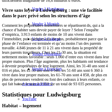
difficilement imaginable de 16,4 milliards d’euros.
Vendre à Hambourg
Vivre sans loyer à Ludwigsburg : une vie facilitée
dans le parc privé selon les structures d’âge
Vendre à Munich
Comment les propriétaires immobiliers se répartissent-ils, qui a la
chance d’habiter sans devoir payer de loyer ? Selon l’enquête
d’empirica, 3.913 enfants de moins de 10 ans vivent dans
Vendre à Cologne
l’immobilier, puis quelques-uns de plus, probablement parce que la
phase de l’enfance est terminée et qu’au moins l’un des parents
travaille. 4.846 jeunes de 11 à 21 ans vivent dans la propriété de
leurs parents travailleurs. Chez les 21-30 ans, la situation est
Vendre Düsseldorf
nettement moins favorable : seuls 1.060 d’entre eux vivent dans leur
propre maison. Plus l’âge augmente, plus les habitants ont tendance
à devenir propriétaires de leur logement. Ainsi, les 31-40 ans sont 4
Vendre à Francfort
016 et plus, les 41-50 ans sont 6 946, les 51-60 ans sont 6 360 à
vivre dans leur propre maison, les 61-70 ans sont 4 858, de plus en
plus de personnes vendent ou font des cadeaux à leurs enfants, ce
Agent immobilier ?
qui fait baisser le taux à 3 010 sur un total de 93 035 personnes.
Statistiques pour Ludwigsburg
YouTube
Habitat – logement