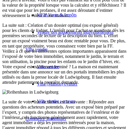
la valeur de la propriété lorsque vous la calculez et y réfléchissez ? Il
est vrai que pour les profanes, il est assez déroutant d’estimer
MFH Vente & Impôts
sérieusement la valeur d’une maison.
La suite suit : Création d’un dossier optimal (ou exposé général)
pour les clients de l’objet. L’intérêt pour l’achat se manifeste dès les
Vendre des appartements individuellement
premières secondes de lecture de la description du bien. L’effort
pour un exposé vraiment beau est donc rentable pour vous. De plus,
en tant que propriétaire, vous connaissez votre bien par la FF.
Villa
vendre
Veillez à ce que les différentes options importantes apparaissent dans
l’exposé de votre bien immobilier, notamment le jardin, le terrain et
son utilisation, la piscine pour les enfants ou le jardin d’hiver, etc.
Villa vendre
Votre exposé est maintenant terminé ? La maison est maintenant
présentée dans une annonce sur un des portails immobiliers les plus
utilisés ou dans la presse locale de Ludwigsburg. Il faut ensuite
attendre patiemment la première demande.
Villa (Maison) évaluer
Villa vendre : erreurs
La suite de votre liste de tâches est la suivante : Répondre aux
questions des acheteurs potentiels. Avec un exposé bien préparé par
l’expert, y compris des photos représentatives de l’extérieur et de
l’intérieur, cela fonctionne généralement assez rapidement, votre
Commerce
Immobilier
agent immobilier a déjà les premiers intéressés pour la maison,
l’agent immobilier répond à tous les différents courriers et seulement