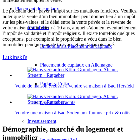
immédiatement après la vente.
Placement de capitaux
Le prochain défi : payer l’impôt sur les mutations foncières. Veuillez
noter que la vente d’un bien immobilier peut donner lieu à un impôt
sur les plus-values, si le délai entre la vente privée et la revente de
Immobilier
votre maison est inférieur à 10 ans, auquel s’ajoutent éventuellement
l’impôt de solidarité et l’impôt religieux. Il existe toutefois quelques
exceptions, par exemple si le propriétaire a vécu dans le bien
immobilier pendant plus de trois ans et ne l’a jamais loué.
Immobilie als Placement de capitaux
Lukinski's
Placement de capitaux en Allemagne
Partagez l’offre
Vente de maison : réussir à vendre sa maison à Bad Hersfeld
Opération d’actifs
Vendre une maison à Bad Soden am Taunus : prix & coûts
Investissement
Démographie, marché du logement et
immobilier
Investissement 1×1