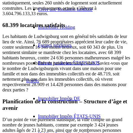
statistiquement, seules 260 unités de logement sont actuellement
construites. Les investissements actuels s’élèvent à
Créer une fondation familiale
3.604.796.133,33 euros.
68.399 locataires satisfaits
Immobilier Holding
Les habitants de Ludwigsburg sont en général très satisfaits de leur
lieu de vie. Ainsi, 76 689 propriétaires apprécient leur cadre de vie,
Formes juridiques
contre seulement 16 346 moins heureux, soit 60 343 de plus. Un
sentiment similaire se manifeste chez les locataires, avec 68 399
habitants heureux, contre 24 636 personnes malheureuses malgré les
Formes juridiques ÉTATS-UNIS
nombreuses possibilités de passer leur temps libre. Saviez-vous que
le nombre de Ludwigsburgois vivant dans une maison pour une
famille et non dans des immeubles collectifs est de 48.719, soit
nettement plus que dans les immeubles collectifs, où vivent
Impôts
respectivement 28.909 et 14.428 personnes dans des maisons pour
deux parties ?
Immobilier Impôts DE
Planification de la construction – Structure d’âge et
avenir
Immobilier Impôts ÉTATS-UNIS
D’un point de vue purement statistique, la ville compte un grand
nombre de jeunes habitants, comme par exemple 3 424 jeunes
adultes âgés de 21 à 23 ans, ainsi que de nombreuses personnes