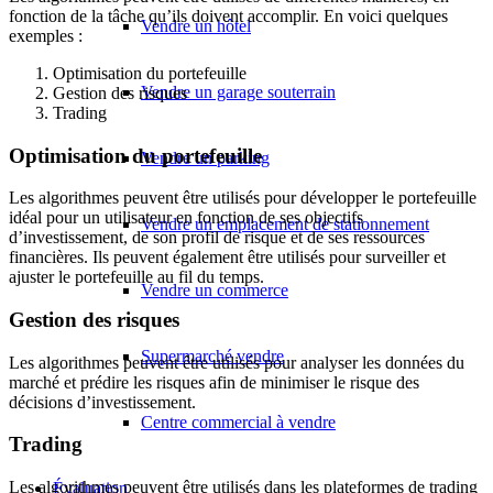
fonction de la tâche qu’ils doivent accomplir. En voici quelques
Vendre un hôtel
exemples :
Optimisation du portefeuille
Vendre un garage souterrain
Gestion des risques
Trading
Optimisation du portefeuille
Vendre un parking
Les algorithmes peuvent être utilisés pour développer le portefeuille
idéal pour un utilisateur en fonction de ses objectifs
Vendre un emplacement de stationnement
d’investissement, de son profil de risque et de ses ressources
financières. Ils peuvent également être utilisés pour surveiller et
ajuster le portefeuille au fil du temps.
Vendre un commerce
Gestion des risques
Supermarché vendre
Les algorithmes peuvent être utilisés pour analyser les données du
marché et prédire les risques afin de minimiser le risque des
décisions d’investissement.
Centre commercial à vendre
Trading
Les algorithmes peuvent être utilisés dans les plateformes de trading
Évaluation