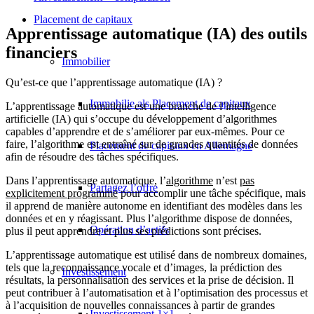
Placement de capitaux
Apprentissage automatique (IA) des outils
financiers
Immobilier
Qu’est-ce que l’apprentissage automatique (IA) ?
Immobilie als Placement de capitaux
L’apprentissage automatique est une branche de l’intelligence
artificielle (IA) qui s’occupe du développement d’algorithmes
capables d’apprendre et de s’améliorer par eux-mêmes. Pour ce
faire, l’algorithme est entraîné sur de grandes quantités de données
Placement de capitaux en Allemagne
afin de résoudre des tâches spécifiques.
Dans l’apprentissage automatique, l’
algorithme
n’est
pas
Partagez l’offre
explicitement programmé
pour accomplir une tâche spécifique, mais
il apprend de manière autonome en identifiant des modèles dans les
données et en y réagissant. Plus l’algorithme dispose de données,
Opération d’actifs
plus il peut apprendre et plus ses prédictions sont précises.
L’apprentissage automatique est utilisé dans de nombreux domaines,
tels que la reconnaissance vocale et d’images, la prédiction des
Investissement
résultats, la personnalisation des services et la prise de décision. Il
peut contribuer à l’automatisation et à l’optimisation des processus et
à l’acquisition de nouvelles connaissances à partir de grandes
Investissement 1×1