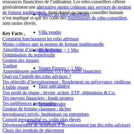
ressources financières de l’utilisateur. Les robo-conseillers offrent
généralement une
alternative moins coûteuse aux services de gestion
de fortune traditionnels
, étant donné qu’aucun conseiller humain
Évaluer un bien immobilier
n’est impliqué et que les coûts des
fournisseurs de robo-conseillers
sont moins élevés.
Villa vendre
Key Facts
-
Comment fonctionnent les robo advisors
Moins coûteux que la gestion de fortune traditionnelle
Algorithme d’un outil financier
Vente Erreur < 1 Mio
Optimisation du portefeuille
Gestion des risques
Trading
Ventes Erreurs > 1 Mio
Apprentissage automatique (IA) des outils financiers
Quel est l’intérêt des robo advisors ?
Tes objectifs d’investissement : Rendement ou prévoyance vieillesse
Taxe spéculative
à faible risque
Ton profil de risque : devise, action, ETF, obligations & Co.
Tes moyens financiers : fonds propres
Tes préférences personnelles
Terrain vendre
Gestion de fortune classique : tâches
Investisseurs privés, institutions ou entreprises
Conseil personnalisé vs. coûts plus élevés
Appartement
vendre
Développement de stratégies d’investissement par des robo-advisors
Choix des produits de placement