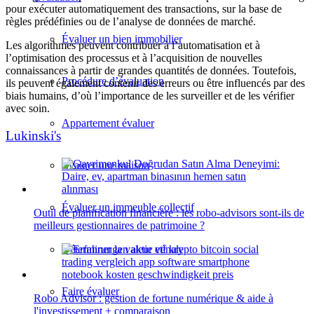
pour exécuter automatiquement des transactions, sur la base de
règles prédéfinies ou de l’analyse de données de marché.
Évaluer un bien immobilier
Les algorithmes peuvent contribuer à l’automatisation et à
l’optimisation des processus et à l’acquisition de nouvelles
connaissances à partir de grandes quantités de données. Toutefois,
Procédure d’évaluation
ils peuvent également contenir des erreurs ou être influencés par des
biais humains, d’où l’importance de les surveiller et de les vérifier
avec soin.
Appartement évaluer
Lukinski's
Évaluer une maison
Évaluer un immeuble collectif
Outil de planification financière : les robo-advisors sont-ils de
meilleurs gestionnaires de patrimoine ?
Déterminer la valeur vénale
Faire évaluer
Robo Advisor : gestion de fortune numérique & aide à
l'investissement + comparaison