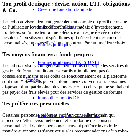
Ton profil de risque : devise, action, ETF, obligations
Créer une fondation familiale
& Co.
Les robo advisors tiennent généralement compte du profil de risque
Immobilier Holding
de l’utilisateur lorsqu’ils élaborent leur stratégie d’investissement.
Toutefois, si l’utilisateur a une tolérance au risque élevée ou des
besoins d’investissement spécifiques qui nécessitent des conseils
personnalisés, un conseiller humain pourrait être un meilleur choix.
Formes juridiques
Tes moyens financiers : fonds propres
Formes juridiques ÉTATS-UNIS
Les robo-advisors sont généralement moins chers que les services de
gestion de fortune traditionnels, car ils n’impliquent pas de
conseillers humains et les coûts de fonctionnement de la plateforme
Impôts
sont moins élevés. Ils peuvent donc mieux convenir aux personnes
disposant d’un patrimoine plus modeste ou à celles qui ne souhaitent
pas payer des frais élevés pour des services de gestion de fortune.
Immobilier Impôts DE
Tes préférences personnelles
Certaines personnes préfèrent avoir un conseiller humain qui
Immobilier Impôts ÉTATS-UNIS
s’occupe d’elles personnellement et leur donne des conseils
personnalisés. D’autres personnes peuvent préférer investir de
manière autonome et s’appuyer sur les recommandations d’un robo-