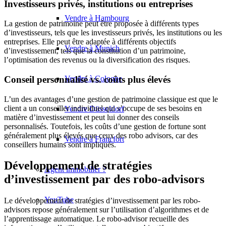
Investisseurs privés, institutions ou entreprises
Vendre à Hambourg
La gestion de patrimoine peut être proposée à différents types
d’investisseurs, tels que les investisseurs privés, les institutions ou les
entreprises. Elle peut être adaptée à différents objectifs
Vendre à Munich
d’investissement, tels que la constitution d’un patrimoine,
l’optimisation des revenus ou la diversification des risques.
Vendre à Cologne
Conseil personnalisé vs. coûts plus élevés
L’un des avantages d’une gestion de patrimoine classique est que le
client a un conseiller individuel qui s’occupe de ses besoins en
Vendre Düsseldorf
matière d’investissement et peut lui donner des conseils
personnalisés. Toutefois, les coûts d’une gestion de fortune sont
généralement plus élevés que ceux des robo advisors, car des
Vendre à Francfort
conseillers humains sont impliqués.
Développement de stratégies
Agent immobilier ?
d’investissement par des robo-advisors
YouTube
Le développement de stratégies d’investissement par les robo-
advisors repose généralement sur l’utilisation d’algorithmes et de
l’apprentissage automatique. Le robo-advisor recueille des