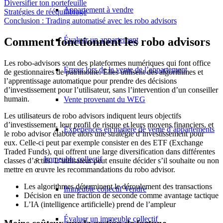
Diversifier ton portefeuille
Appartement à vendre
Stratégies de rééquilibrage
Conclusion : Trading automatisé avec les robo advisors
Évaluer un appartement
Comment fonctionnent les robo advisors
Les robo-advisors sont des plateformes numériques qui font office
Erreur lors de la vente de l’appartement
de gestionnaires de patrimoine. Elles utilisent des algorithmes et
l’apprentissage automatique pour prendre des décisions
d’investissement pour l’utilisateur, sans l’intervention d’un conseiller
humain.
Vente provenant du WEG
Les utilisateurs de robo advisors indiquent leurs objectifs
d’investissement, leur profil de risque et leurs moyens financiers, et
Expériences en matière de vente d’appartements
le robo advisor élabore alors une stratégie d’investissement pour
eux. Celle-ci peut par exemple consister en des ETF (Exchange
Traded Funds), qui offrent une large diversification dans différentes
Immeuble collectif
classes d’actifs. L’utilisateur peut ensuite décider s’il souhaite ou non
mettre en œuvre les recommandations du robo advisor.
Les algorithmes déterminent le déroulement des transactions
Immeuble collectif Vendre
Décision en une fraction de seconde comme avantage tactique
L’IA (intelligence artificielle) prend de l’ampleur
Évaluer un immeuble collectif