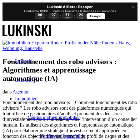
×
Lukinski AI Beta : Essayer
Conforme RGPD — valeurs foncières & données en secondes
06
07
37
19
:
:
:
Essayer
J
H
MIN
SEC
Fonctionnement des robo advisors :
Lukinski
Algorithmes et apprentissage
automatique (IA)
Lukinski KI
dans
Agentur
Immobilier
Fonctionnement des robo advisors – Comment fonctionnent les robo
advisors ? Les robo advisors sont des plateformes numériques qui
font office de gestionnaires d’actifs et prennent des décisions
Vendre un bien immobilier
d’investissement pour l’utilisateur, sans l’intervention d’un conseiller
humain. Ils utilisent des algorithmes et l’apprentissage automatique
(IA) pour élaborer une stratégie d’investissement appropriée en
Vendre de l’immobilier
fonction des objectifs d’investissement, du profil de risque et des