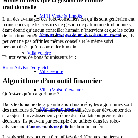
Moins coûteux que la gestion de fortune
traditionnelle
MFH Vente & Impôts
L’un des avantages des robo-conseillers est qu’ils sont généralement
moins chers que les services de gestion de patrimoine traditionnels,
étant donné qu’aucun conseiller humain n’intervient et que les coûts
Vendre des appartements individuellement
de fonctionnement de la plateforme sont moins élevés. Toutefois, ils
peuvent ne pas offrir les mêmes conseils et le même suivi
personnalisés qu’un conseiller humain.
Villa
vendre
Tu trouveras de bons fournisseurs ici :
Robo Advisor Vergleich
Villa vendre
Algorithme d’un outil financier
Villa (Maison) évaluer
Qu’est-ce qu’un algorithme ?
Dans le domaine de la planification financière, les algorithmes sont
Villa vendre : erreurs
des méthodes de calcul informatisées utilisées pour développer des
stratégies d’investissement, prédire des résultats ou prendre des
décisions. Ils peuvent par exemple être utilisés dans les robo-
advisors ou d’autres outils de planification financière.
Commerce
Immobilier
Les algorithmes peuvent être utilisés de différentes manières, en