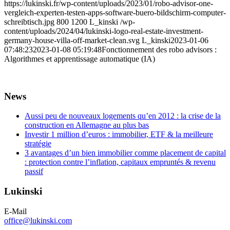
https://lukinski.fr/wp-content/uploads/2023/01/robo-advisor-one-
vergleich-experten-testen-apps-software-buero-bildschirm-computer-
schreibtisch.jpg
800
1200
L_kinski
/wp-
content/uploads/2024/04/lukinski-logo-real-estate-investment-
germany-house-villa-off-market-clean.svg
L_kinski
2023-01-06
07:48:23
2023-01-08 05:19:48
Fonctionnement des robo advisors :
Algorithmes et apprentissage automatique (IA)
News
Aussi peu de nouveaux logements qu’en 2012 : la crise de la
construction en Allemagne au plus bas
Investir 1 million d’euros : immobilier, ETF & la meilleure
stratégie
3 avantages d’un bien immobilier comme placement de capital
: protection contre l’inflation, capitaux empruntés & revenu
passif
Lukinski
E-Mail
office@lukinski.com