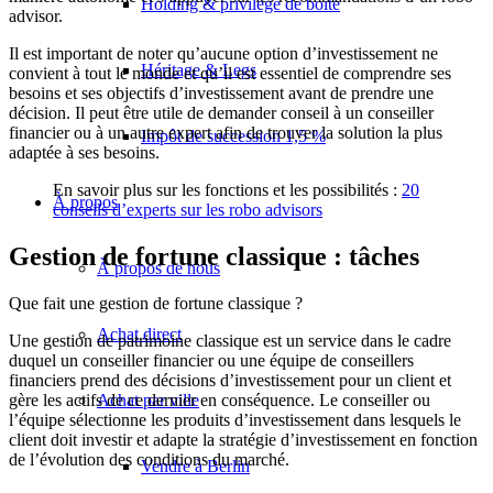
Holding & privilège de boîte
advisor.
Il est important de noter qu’aucune option d’investissement ne
Héritage & Legs
convient à tout le monde et qu’il est essentiel de comprendre ses
besoins et ses objectifs d’investissement avant de prendre une
décision. Il peut être utile de demander conseil à un conseiller
financier ou à un autre expert afin de trouver la solution la plus
Impôt de succession 1,5 %
adaptée à ses besoins.
En savoir plus sur les fonctions et les possibilités :
20
À propos
conseils d’experts sur les robo advisors
Gestion de fortune classique : tâches
À propos de nous
Que fait une gestion de fortune classique ?
Achat direct
Une gestion de patrimoine classique est un service dans le cadre
duquel un conseiller financier ou une équipe de conseillers
financiers prend des décisions d’investissement pour un client et
gère les actifs de ce dernier en conséquence. Le conseiller ou
Achat par ville
l’équipe sélectionne les produits d’investissement dans lesquels le
client doit investir et adapte la stratégie d’investissement en fonction
de l’évolution des conditions du marché.
Vendre à Berlin