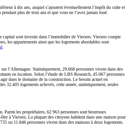
inférieur à dix ans, auquel s’ajoutent éventuellement l’impôt du culte et
 pendant plus de trois ans et que vous ne l’avez jamais loué.
e capital sont investis dans l’immobilier de Viersen. Viersen compte
nes, les appartements ainsi que les logements abordables sont
nd
.
si sur l’Allemagne. Statistiquement, 29.668 personnes vivent dans des
habitants en location. Selon l’étude de LBS Research, 45.067 personnes
t agir dans le domaine de la construction. Le besoin actuel en
es 32.405 logements achevés, cette année, statistiquement, seules
ion. Parmi les propriétaires, 62 963 personnes sont heureuses
en-être à Viersen. La plupart des citoyens habitent dans une maison pour
 23.735 ou 11.846 personnes vivent dans des maisons à deux logements.