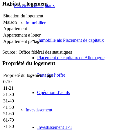
Habitat – logement
Placement de capitaux
Situation du logement
Maison
Immobilier
Appartement
Appartement à louer
Immobilie als Placement de capitaux
Appartement partagé
Source : Office fédéral des statistiques
Placement de capitaux en Allemagne
Propriété du logement
Partagez l’offre
Propriété du logement / âge
0-10
11-21
Opération d’actifs
21-30
31-40
41-50
Investissement
51-60
61-70
71-80
Investissement 1×1