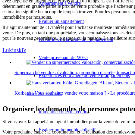
avez dépensé en argent et en efforts au fil du temps. C’est l’offre et
Appartement à vendre
déterminent en grande partie le prix de vente probable que l’acheteur pot
estimation signifie beaucoup de temps à trouver. Pour les personnes in
immobilière par nos soins.
Évaluer un appartement
Il s’agit maintenant de : L’intérêt pour l’achat se manifeste immédiat
vente. De plus, en tant que propriétaire, vous connaissez tous les détail
pour le nouveau propriétaire, le garage ou la maison. La meilleure surfa
Erreur lors de la vente de l’appartement
Lukinski's
Vente provenant du WEG
Supermarché vendre : évaluation, promotion discrète, transactio
Expériences en matière de vente d’appartements
Korbach : Vous souhaitez vendre votre maison ? - La procédure
Immeuble collectif
Organiser les demandes de personnes poten
Immeuble collectif Vendre
Si vous avez fait appel à un agent immobilier pour la vente de votre ma
Évaluer un immeuble collectif
Votre prochaine étape : la coordination et la réalisation des rendez-vo