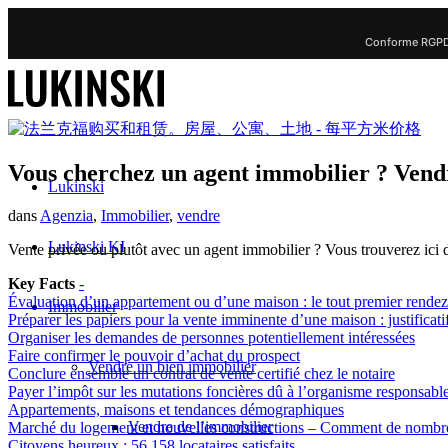
Conforme RGPD 
Vous cherchez un agent immobilier ? Vend
Lukinski
dans
Agenzia
,
Immobilier
,
vendre
Lukinski KI
Vente privée ou plutôt avec un agent immobilier ? Vous trouverez ici d
Key Facts
-
Évaluation d’un appartement ou d’une maison : le tout premier rende
Immobilier
Préparer les papiers pour la vente imminente d’une maison : justificati
Organiser les demandes de personnes potentiellement intéressées
Faire confirmer le pouvoir d’achat du prospect
Vendre un bien immobilier
Conclure ensemble un contrat de vente certifié chez le notaire
Payer l’impôt sur les mutations foncières dû à l’organisme responsable
Appartements, maisons et tendances démographiques
Vendre de l’immobilier
Marché du logement et nouvelles constructions – Comment de nombreu
Citoyens heureux : 56 158 locataires satisfaits