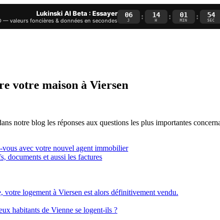
Lukinski AI Beta : Essayer
06
14
01
53
:
:
:
— valeurs foncières & données en secondes
J
H
MIN
SEC
re votre maison à Viersen
ans notre blog les réponses aux questions les plus importantes concerna
z-vous avec votre nouvel agent immobilier
fs, documents et aussi les factures
, votre logement à Viersen est alors définitivement vendu.
x habitants de Vienne se logent-ils ?