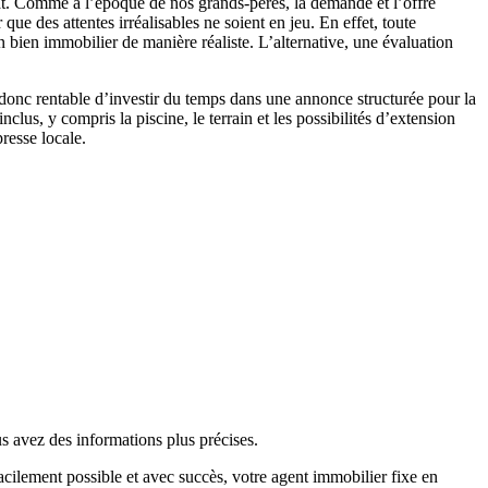
hat. Comme à l’époque de nos grands-pères, la demande et l’offre
que des attentes irréalisables ne soient en jeu. En effet, toute
 bien immobilier de manière réaliste. L’alternative, une évaluation
t donc rentable d’investir du temps dans une annonce structurée pour la
clus, y compris la piscine, le terrain et les possibilités d’extension
resse locale.
us avez des informations plus précises.
facilement possible et avec succès, votre agent immobilier fixe en