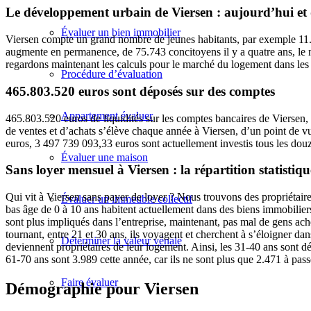
Le développement urbain de Viersen : aujourd’hui et
Évaluer un bien immobilier
Viersen compte un grand nombre de jeunes habitants, par exemple 11.
augmente en permanence, de 75.743 concitoyens il y a quatre ans, le 
regardons maintenant les calculs pour le marché du logement dans les
Procédure d’évaluation
465.803.520 euros sont déposés sur des comptes
Appartement évaluer
465.803.520 euros de liquidités sur les comptes bancaires de Viersen,
de ventes et d’achats s’élève chaque année à Viersen, d’un point de vu
euros, 3 497 739 093,33 euros sont actuellement investis tous les dou
Évaluer une maison
Sans loyer mensuel à Viersen : la répartition statisti
Qui vit à Viersen sans payer de loyer ? Nous trouvons des propriétaire
Évaluer un immeuble collectif
bas âge de 0 à 10 ans habitent actuellement dans des biens immobiliers,
sont plus impliqués dans l’entreprise, maintenant, pas mal de gens ach
tournant, entre 21 et 30 ans, ils voyagent et cherchent à s’éloigner da
Déterminer la valeur vénale
deviennent propriétaires de leur logement. Ainsi, les 31-40 ans sont dé
61-70 ans sont 3.989 cette année, car ils ne sont plus que 2.471 à pass
Faire évaluer
Démographie pour Viersen