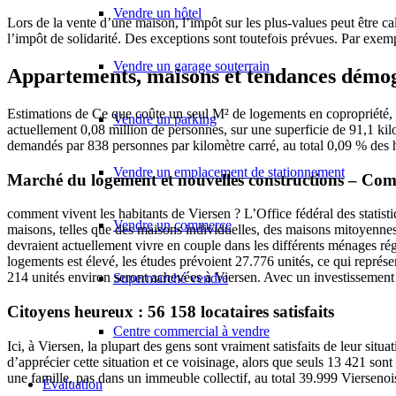
Vendre un hôtel
Lors de la vente d’une maison, l’impôt sur les plus-values peut être calc
l’impôt de solidarité. Des exceptions sont toutefois prévues. Par exem
Vendre un garage souterrain
Appartements, maisons et tendances démo
Estimations de Ce que coûte un seul M² de logements en copropriété, d
Vendre un parking
actuellement 0,08 million de personnes, sur une superficie de 91,1 kil
demandés par 838 personnes par kilomètre carré, au total 0,09 % des h
Vendre un emplacement de stationnement
Marché du logement et nouvelles constructions – Com
comment vivent les habitants de Viersen ? L’Office fédéral des statist
Vendre un commerce
maisons, telles que des maisons individuelles, des maisons mitoyennes
devraient actuellement vivre en couple dans les différents ménages régio
logements est élevé, les études prévoient 27.776 unités, ce qui repr
214 unités environ seront achevées à Viersen. Avec un investissement t
Supermarché vendre
Citoyens heureux : 56 158 locataires satisfaits
Centre commercial à vendre
Ici, à Viersen, la plupart des gens sont vraiment satisfaits de leur si
d’apprécier cette situation et ce voisinage, alors que seuls 13 421 son
une famille, pas dans un immeuble collectif, au total 39.999 Vierseno
Évaluation