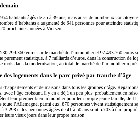
 demain
954 habitants âgés de 25 à 39 ans, mais aussi de nombreux concitoyen
nombre d’habitants a augmenté de 641 personnes pour atteindre statist
 20 prochaines années à Viersen.
 530.799.360 euros sur le marché de l’immobilier et 97.493.760 euros su
e purement statistique, à 7 milliards d’euros, dans la construction de l
ze mois dans la modernisation, au total, le marché de l’immobilier repr
que des logements dans le parc privé par tranche d’âge
s d’appartements et de maisons dans tous les groupes d’âge. Regardons l
 avec l’âge croissant, il y en a déjà un peu plus, probablement en raison 
ètent leur premier bien immobilier pour leur propre jeune famille, de 11
ns toute l’Allemagne, parmi eux, 870 personnes vivent statistiquement sa
jà 3.298 et les personnes âgées de 41 à 50 ans sont 5.703 à être propriét
er leurs vieux jours dans leur propre maison.