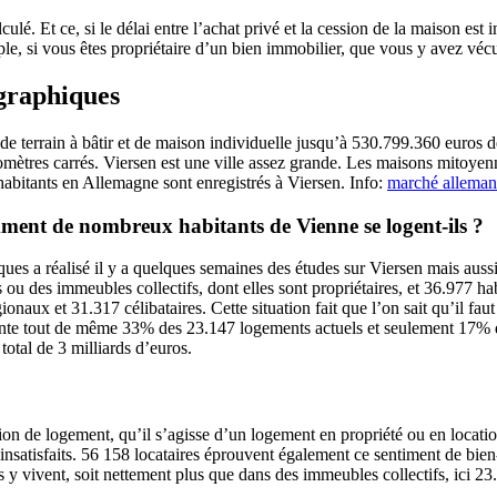
ulé. Et ce, si le délai entre l’achat privé et la cession de la maison est 
ple, si vous êtes propriétaire d’un bien immobilier, que vous y avez vécu
graphiques
e terrain à bâtir et de maison individuelle jusqu’à 530.799.360 euros d
omètres carrés. Viersen est une ville assez grande. Les maisons mitoyen
abitants en Allemagne sont enregistrés à Viersen. Info:
marché allema
ment de nombreux habitants de Vienne se logent-ils ?
iques a réalisé il y a quelques semaines des études sur Viersen mais aus
 ou des immeubles collectifs, dont elles sont propriétaires, et 36.977 
naux et 31.317 célibataires. Cette situation fait que l’on sait qu’il fau
ésente tout de même 33% des 23.147 logements actuels et seulement 17% d
otal de 3 milliards d’euros.
tuation de logement, qu’il s’agisse d’un logement en propriété ou en locat
t insatisfaits. 56 158 locataires éprouvent également ce sentiment de bi
is y vivent, soit nettement plus que dans des immeubles collectifs, ici