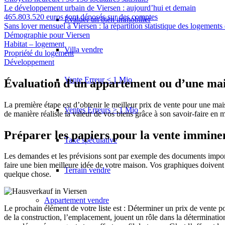
Le développement urbain de Viersen : aujourd’hui et demain
465.803.520 euros sont déposés sur des comptes
Évaluer un bien immobilier
Sans loyer mensuel à Viersen : la répartition statistique des logements
Démographie pour Viersen
Habitat – logement
Villa vendre
Propriété du logement
Développement
Vente Erreur < 1 Mio
Évaluation d’un appartement ou d’une mais
La première étape est d’obtenir le meilleur prix de vente pour une mai
Ventes Erreurs > 1 Mio
de manière réaliste la valeur de vos biens grâce à son savoir-faire en
Préparer les papiers pour la vente imminent
Taxe spéculative
Les demandes et les prévisions sont par exemple des documents import
faire une bien meilleure idée de votre maison. Vos graphiques doiven
Terrain vendre
quelque chose.
Appartement
vendre
Le prochain élément de votre liste est : Déterminer un prix de vente po
de la construction, l’emplacement, jouent un rôle dans la déterminati