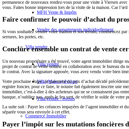
permanence de nouveaux rendez-vous pour une visite à Viersen avec les
vous. Faites bonne impression lors de la visite de la maison. Car l’œil 
MFH Vente & Impôts
Faire confirmer le pouvoir d’achat du pro
Vendre des appartements individuellement
Si vous souhaitez vendre votre maison et son terrain, commencez par fa
serrures, les portes, etc.
Villa
vendre
Conclure ensemble un contrat de vente cert
Un nouveau propriétaire a été trouvé, votre agent immobilier dirige mai
Villa vendre
projet de contrat de vente notarié en collaboration avec le bureau du no
le contrat. Avec la signature apposée, vous avez vendu votre bien immob
Villa (Maison) évaluer
Votre prochaine étape : le paiement du prix d’achat décidé précédemmen
registre foncier, pour ce faire, le notaire fait également inscrire une 
immobilier, c’est-à-dire à des acheteurs qui ne se connaissent pas ent
banque, n’oubliez pas, après le feu vert, de vérifier le solde de votre 
Villa vendre : erreurs
La suite suit : Payer les créances impayées de l’agent immobilier et 
séparée vous sera envoyée à cet effet.
Commerce
Immobilier
Payer l’impôt sur les mutations foncières 