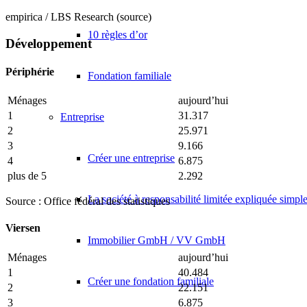
empirica / LBS Research (source)
10 règles d’or
Développement
Périphérie
Fondation familiale
Ménages
aujourd’hui
1
31.317
Entreprise
2
25.971
3
9.166
Créer une entreprise
4
6.875
plus de 5
2.292
La société à responsabilité limitée expliquée simp
Source : Office fédéral des statistiques
Viersen
Immobilier GmbH / VV GmbH
Ménages
aujourd’hui
1
40.484
Créer une fondation familiale
2
22.151
3
6.875