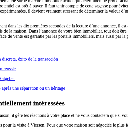
 la demande sur le marché immobilier actuel qui déterminent le prix d’ac
entiel est prêt à payer. Il faut tenir compte de cette sagesse pour éviter 
expérimentées, il devient vraiment stressant de déterminer la valeur d’un
ement dans les dix premières secondes de la lecture d’une annonce, il es
s de la maison. Dans l’annonce de votre bien immobilier, tout doit être in
ce de vente est garantie par les portails immobiliers, mais aussi par la p
n réussie
 après une séparation ou un héritage
tiellement intéressées
ison, il gère les réactions à votre place et ne vous contactera que si vo
us pour la visite à Viersen. Pour que votre maison soit négociée le plus 