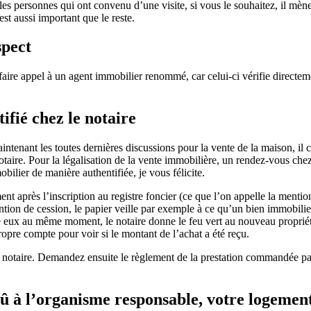
 personnes qui ont convenu d’une visite, si vous le souhaitez, il mène
est aussi important que le reste.
spect
ire appel à un agent immobilier renommé, car celui-ci vérifie directement
ifié chez le notaire
ntenant les toutes dernières discussions pour la vente de la maison, il 
taire. Pour la légalisation de la vente immobilière, un rendez-vous chez 
ilier de manière authentifiée, je vous félicite.
t après l’inscription au registre foncier (ce que l’on appelle la mentio
mention de cession, le papier veille par exemple à ce qu’un bien immobili
re eux au même moment, le notaire donne le feu vert au nouveau propriét
propre compte pour voir si le montant de l’achat a été reçu.
du notaire. Demandez ensuite le règlement de la prestation commandée p
dû à l’organisme responsable, votre logement