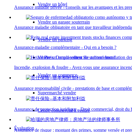
Vendre un hôtel
Assurance maladie privée - conseils sur les avantages et les pres
Vendre un garage souterrain
Assurance maladie obligatoire en tant que travailleur indépendan
Vendre un parking
Assurance-maladie complémentaire - Qui en a besoin ?
Vendre un emplacement de stationnement
Incendie, explosion & foudre - Avez-vous une assurance incend
Vendre un commerce
Assurance responsabilité civile - prestations de base et complém
Supermarché vendre
Assurance de protection juridique - Droit commercial, droit du bai
Centre commercial à vendre
Évaluation
Assurance de risque : montant des primes, somme versée et pres