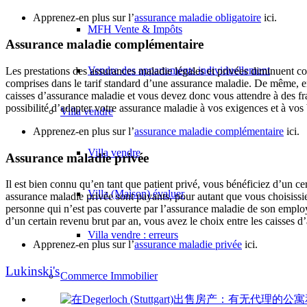
Apprenez-en plus sur l’
assurance maladie obligatoire
ici.
MFH Vente & Impôts
Assurance maladie complémentaire
Vendre des appartements individuellement
Les prestations des assurances maladie légales et privées diminuent con
comprises dans le tarif standard d’une assurance maladie. De même, en 
caisses d’assurance maladie et vous devez donc vous attendre à des f
possibilité d’adapter votre assurance maladie à vos exigences et à vos 
Villa
vendre
Apprenez-en plus sur l’
assurance maladie complémentaire
ici.
Villa vendre
Assurance maladie privée
Il est bien connu qu’en tant que patient privé, vous bénéficiez d’un c
Villa (Maison) évaluer
assurance maladie privée sont payants, pour autant que vous choisissiez
personne qui n’est pas couverte par l’assurance maladie de son employ
d’un certain revenu brut par an, vous avez le choix entre les caisses 
Villa vendre : erreurs
Apprenez-en plus sur l’
assurance maladie privée
ici.
Lukinski's
Commerce
Immobilier