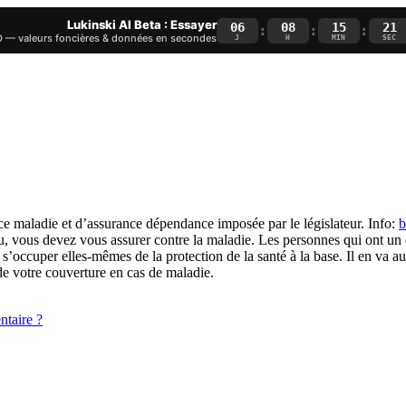
Lukinski AI Beta : Essayer
06
08
15
20
:
:
:
— valeurs foncières & données en secondes
J
H
MIN
SEC
e maladie et d’assurance dépendance imposée par le législateur. Info:
b
nu, vous devez vous assurer contre la maladie. Les personnes qui ont u
s’occuper elles-mêmes de la protection de la santé à la base. Il en va au
 votre couverture en cas de maladie.
ntaire ?