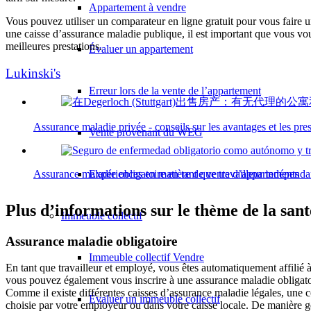
Appartement à vendre
Vous pouvez utiliser un comparateur en ligne gratuit pour vous faire une
une caisse d’assurance maladie publique, il est important que vous vou
meilleures prestations.
Évaluer un appartement
Lukinski's
Erreur lors de la vente de l’appartement
Assurance maladie privée - conseils sur les avantages et les pres
Vente provenant du WEG
Expériences en matière de vente d’appartements
Assurance maladie obligatoire en tant que travailleur indépendan
Plus d’informations sur le thème de la sant
Immeuble collectif
Assurance maladie obligatoire
Immeuble collectif Vendre
En tant que travailleur et employé, vous êtes automatiquement affilié 
vous pouvez également vous inscrire à une assurance maladie obligatoi
Comme il existe différentes caisses d’assurance maladie légales, une c
Évaluer un immeuble collectif
choisie par votre employeur ou dans votre caisse locale. De manière gén