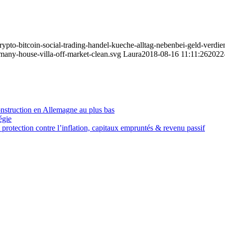
f-krypto-bitcoin-social-trading-handel-kueche-alltag-nebenbei-geld-ve
rmany-house-villa-off-market-clean.svg
Laura
2018-08-16 11:11:26
2022
onstruction en Allemagne au plus bas
égie
protection contre l’inflation, capitaux empruntés & revenu passif