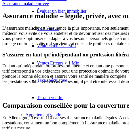
Assurance maladie privée
Évaluer un bien immobilier
Assurance maladie – légale, privée, avec 
L’assurance maladie est l’assurance la plus importante, non seulement e
Villa vendre
médecin vous évite de vous endetter et de devoir refuser des mesures m
vous pouvez optimiser et adapter à vos besoins personnels grâce à un
protège contre les coûts qui surviennent en cas de prothèses dentaires 
Vente Erreur < 1 Mio
S’assurer en tant qu’indépendant ou profession libéra
Ventes Erreurs > 1 Mio
En tant qu’indépendant ou profession libérale et en tant que personne
tarif correspond à vos exigences pour une protection optimale de votre
prendre la bonne décision et assurer votre santé de manière complète. 
Taxe spéculative
les prestations souhaitées en cas de besoin, il peut être intéressant d
Terrain vendre
Comparaison conseillée pour la couverture
Appartement
vendre
En Allemagne, il existe 110 caisses d’assurance maladie légales. A cel
prestations, constituent un bon complément à l’assurance maladie prop
tarif sur mesure.