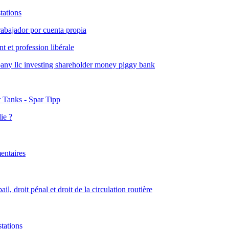
tations
t et profession libérale
ie ?
entaires
l, droit pénal et droit de la circulation routière
tations