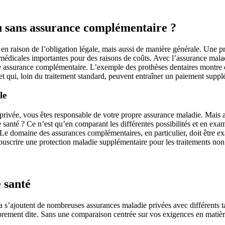
ou sans assurance complémentaire ?
n raison de l’obligation légale, mais aussi de manière générale. Une pri
édicales importantes pour des raisons de coûts. Avec l’assurance maladi
e assurance complémentaire. L’exemple des prothèses dentaires montre 
et qui, loin du traitement standard, peuvent entraîner un paiement suppl
le
 privée, vous êtes responsable de votre propre assurance maladie. Mais
 santé ? Ce n’est qu’en comparant les différentes possibilités et en exa
Le domaine des assurances complémentaires, en particulier, doit être exa
e souscrire une protection maladie supplémentaire pour les traitements no
 santé
a s’ajoutent de nombreuses assurances maladie privées avec différents ta
rement dite. Sans une comparaison centrée sur vos exigences en matière