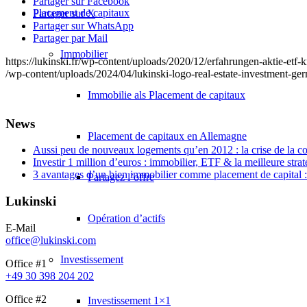
Partager sur Facebook
Placement de capitaux
Partager sur X
Partager sur WhatsApp
Partager par Mail
Immobilier
https://lukinski.fr/wp-content/uploads/2020/12/erfahrungen-aktie-et
/wp-content/uploads/2024/04/lukinski-logo-real-estate-investment-ge
Immobilie als Placement de capitaux
News
Placement de capitaux en Allemagne
Aussi peu de nouveaux logements qu’en 2012 : la crise de la c
Investir 1 million d’euros : immobilier, ETF & la meilleure strat
3 avantages d’un bien immobilier comme placement de capital : 
Partagez l’offre
Lukinski
Opération d’actifs
E-Mail
office@lukinski.com
Investissement
Office #1
+49 30 398 204 202
Office #2
Investissement 1×1