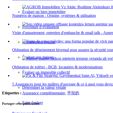
Évaluer un bien immobilier
Numéros de maison - Origine, systèmes & utilisation
Procédure d’évaluation
Visite d'appartement, entretien d'embauche & small talk - Appre
Appartement évaluer
Obligation de déneigement hivernal pour assurer la sécurité rout
Évaluer une maison
Obligation de tolérer - BGB, locataires & modernisations
Évaluer un immeuble collectif
5 Assurances pour les maîtres d'ouvrage & ce à quoi vous devez 
Déterminer la valeur vénale
Etiquettes :
Assurance complémentaire
,
平坦的
Faire évaluer
Partager cette publication