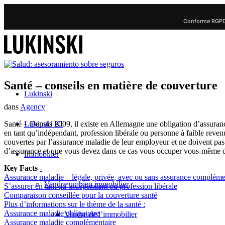
Conforme RGPD 
Santé – conseils en matière de couverture
Lukinski
dans
Agency
Lukinski KI
Santé – Depuis 2009, il existe en Allemagne une obligation d’assuranc
en tant qu’indépendant, profession libérale ou personne à faible reve
couvertes par l’assurance maladie de leur employeur et ne doivent pas 
d’assurance et que vous devez dans ce cas vous occuper vous-même de
Immobilier
Key Facts
-
Assurance maladie – légale, privée, avec ou sans assurance compléme
Vendre un bien immobilier
S’assurer en tant qu’indépendant ou profession libérale
Comparaison conseillée pour la couverture santé
Plus d’informations sur le thème de la santé :
Assurance maladie obligatoire
Vendre de l’immobilier
Assurance maladie complémentaire