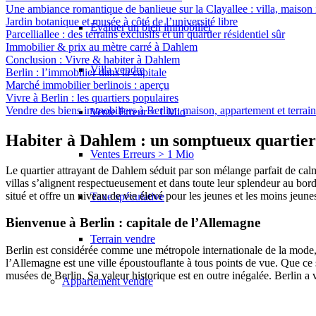
Une ambiance romantique de banlieue sur la Clayallee : villa, maison
Jardin botanique et musée à côté de l’université libre
Évaluer un bien immobilier
Parcelliallee : des terrains exclusifs et un quartier résidentiel sûr
Immobilier & prix au mètre carré à Dahlem
Conclusion : Vivre & habiter à Dahlem
Villa vendre
Berlin : l’immobilier dans la capitale
Marché immobilier berlinois : aperçu
Vivre à Berlin : les quartiers populaires
Vendre des biens immobiliers à Berlin : maison, appartement et terrain
Vente Erreur < 1 Mio
Habiter à Dahlem : un somptueux quartier de
Ventes Erreurs > 1 Mio
Le quartier attrayant de Dahlem séduit par son mélange parfait de calme
villas s’alignent respectueusement et dans toute leur splendeur au bor
situé et offre un niveau de vie élevé pour les jeunes et les moins jeune
Taxe spéculative
Bienvenue à Berlin : capitale de l’Allemagne
Terrain vendre
Berlin est considérée comme une métropole internationale de la mode, de
l’Allemagne est une ville époustouflante à tous points de vue. Que ce 
musées de Berlin. Sa valeur historique est en outre inégalée. Berlin a v
Appartement
vendre