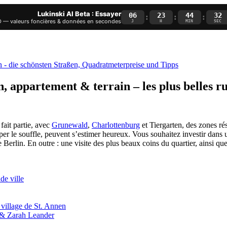
Lukinski AI Beta : Essayer
06
23
44
31
:
:
:
— valeurs foncières & données en secondes
J
H
MIN
SEC
 appartement & terrain – les plus belles rue
ait partie, avec
Grunewald
,
Charlottenburg
et
Tiergarten
, des zones ré
uper le souffle, peuvent s’estimer heureux. Vous souhaitez investir dans
 de Berlin. En outre : une visite des plus beaux coins du quartier, ainsi q
de ville
 village de St. Annen
r & Zarah Leander