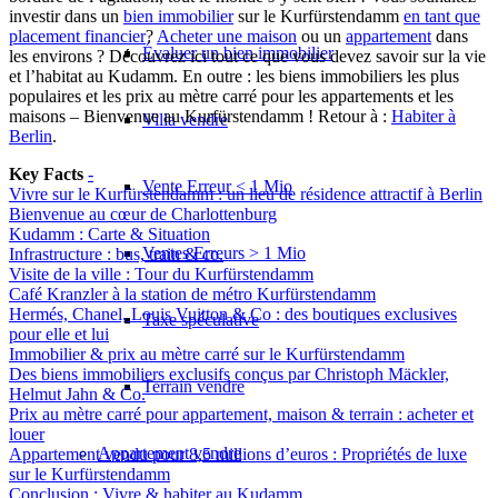
investir dans un
bien immobilier
sur le Kurfürstendamm
en tant que
placement financier
?
Acheter une maison
ou un
appartement
dans
Évaluer un bien immobilier
les environs ? Découvrez ici tout ce que vous devez savoir sur la vie
et l’habitat au Kudamm. En outre : les biens immobiliers les plus
populaires et les prix au mètre carré pour les appartements et les
maisons – Bienvenue au Kurfürstendamm ! Retour à :
Habiter à
Villa vendre
Berlin
.
Key Facts
-
Vente Erreur < 1 Mio
Vivre sur le Kurfürstendamm : un lieu de résidence attractif à Berlin
Bienvenue au cœur de Charlottenburg
Kudamm : Carte & Situation
Ventes Erreurs > 1 Mio
Infrastructure : bus, train & co.
Visite de la ville : Tour du Kurfürstendamm
Café Kranzler à la station de métro Kurfürstendamm
Hermés, Chanel, Louis Vuitton & Co : des boutiques exclusives
Taxe spéculative
pour elle et lui
Immobilier & prix au mètre carré sur le Kurfürstendamm
Des biens immobiliers exclusifs conçus par Christoph Mäckler,
Terrain vendre
Helmut Jahn & Co.
Prix au mètre carré pour appartement, maison & terrain : acheter et
louer
Appartement
vendre
Appartement vendu pour 8,5 millions d’euros : Propriétés de luxe
sur le Kurfürstendamm
Conclusion : Vivre & habiter au Kudamm