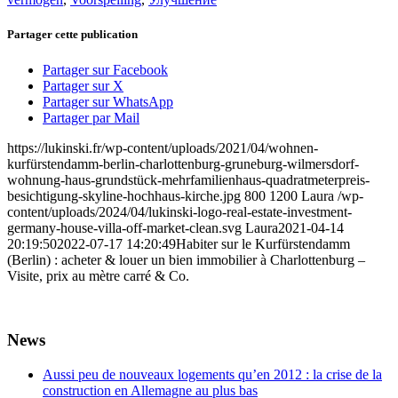
Partager cette publication
Partager sur Facebook
Partager sur X
Partager sur WhatsApp
Partager par Mail
https://lukinski.fr/wp-content/uploads/2021/04/wohnen-
kurfürstendamm-berlin-charlottenburg-gruneburg-wilmersdorf-
wohnung-haus-grundstück-mehrfamilienhaus-quadratmeterpreis-
besichtigung-skyline-hochhaus-kirche.jpg
800
1200
Laura
/wp-
content/uploads/2024/04/lukinski-logo-real-estate-investment-
germany-house-villa-off-market-clean.svg
Laura
2021-04-14
20:19:50
2022-07-17 14:20:49
Habiter sur le Kurfürstendamm
(Berlin) : acheter & louer un bien immobilier à Charlottenburg –
Visite, prix au mètre carré & Co.
News
Aussi peu de nouveaux logements qu’en 2012 : la crise de la
construction en Allemagne au plus bas