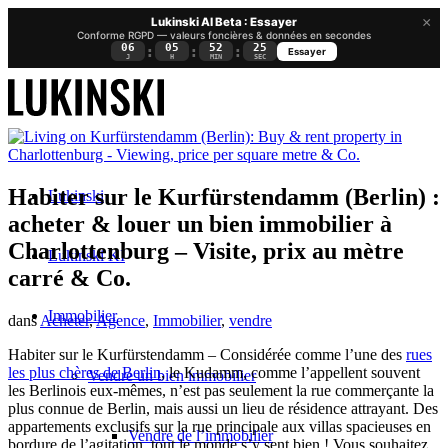
×
Lukinski AI Beta : Essayer
Conforme RGPD — valeurs foncières & données en secondes
06
05
52
24
:
:
:
Essayer
J
H
MIN
SEC
Habiter sur le Kurfürstendamm (Berlin) :
Lukinski
acheter & louer un bien immobilier à
Charlottenburg – Visite, prix au mètre
Lukinski KI
carré & Co.
Immobilier
dans
Acheter
,
Agence
,
Immobilier
,
vendre
Habiter sur le Kurfürstendamm – Considérée comme l’une des
rues
les plus chères de Berlin
, le Kudamm, comme l’appellent souvent
Vendre un bien immobilier
les Berlinois eux-mêmes, n’est pas seulement la rue commerçante la
plus connue de Berlin, mais aussi un lieu de résidence attrayant. Des
appartements exclusifs sur la rue principale aux villas spacieuses en
Vendre de l’immobilier
bordure de l’agitation, tout le monde s’y sent bien ! Vous souhaitez