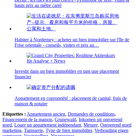
hauts prix au mètre carré
Habiter à Norderney : acheter un bien immobilier sur l'île de
Frise orientale - conseils, visites et prix au…
Investir dans un bien immobilier en tant que placement
financier
Appartement en copropriété : placement de capital, frais de
maison & notaire
Etiquettes :
Appartement ancien
,
Demandes de conditions
,
Financement de la maison
,
Grunewald
,
Inkomen uit onroerend
goed
,
Louer un appartement indépendant
,
Mesure
,
Onroerend goed
marketing
,
Tapisserie
,
Type de bien immobilier
,
Verhouding eigen
vermogen
,
Voorspelling
,
Улучшение