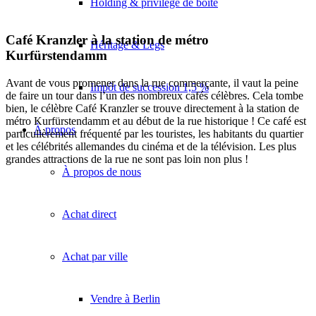
Holding & privilège de boîte
Café Kranzler à la station de métro
Héritage & Legs
Kurfürstendamm
Avant de vous promener dans la rue commerçante, il vaut la peine
Impôt de succession 1,5 %
de faire un tour dans l’un des nombreux cafés célèbres. Cela tombe
bien, le célèbre Café Kranzler se trouve directement à la station de
métro Kurfürstendamm et au début de la rue historique ! Ce café est
À propos
particulièrement fréquenté par les touristes, les habitants du quartier
et les célébrités allemandes du cinéma et de la télévision. Les plus
grandes attractions de la rue ne sont pas loin non plus !
À propos de nous
Achat direct
Achat par ville
Vendre à Berlin