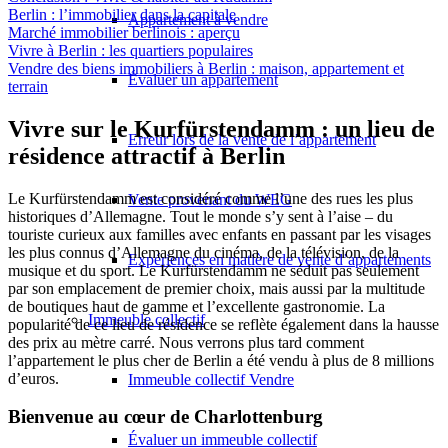
Berlin : l’immobilier dans la capitale
Appartement à vendre
Marché immobilier berlinois : aperçu
Vivre à Berlin : les quartiers populaires
Vendre des biens immobiliers à Berlin : maison, appartement et
Évaluer un appartement
terrain
Vivre sur le Kurfürstendamm : un lieu de
Erreur lors de la vente de l’appartement
résidence attractif à Berlin
Le Kurfürstendamm est considéré comme l’une des rues les plus
Vente provenant du WEG
historiques d’Allemagne. Tout le monde s’y sent à l’aise – du
touriste curieux aux familles avec enfants en passant par les visages
les plus connus d’Allemagne du cinéma, de la télévision, de la
Expériences en matière de vente d’appartements
musique et du sport. Le Kurfürstendamm ne séduit pas seulement
par son emplacement de premier choix, mais aussi par la multitude
de boutiques haut de gamme et l’excellente gastronomie. La
Immeuble collectif
popularité de ce lieu de résidence se reflète également dans la hausse
des prix au mètre carré. Nous verrons plus tard comment
l’appartement le plus cher de Berlin a été vendu à plus de 8 millions
d’euros.
Immeuble collectif Vendre
Bienvenue au cœur de Charlottenburg
Évaluer un immeuble collectif