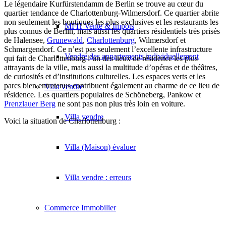
Le légendaire Kurfürstendamm de Berlin se trouve au cœur du
quartier tendance de Charlottenburg-Wilmersdorf. Ce quartier abrite
non seulement les boutiques les plus exclusives et les restaurants les
MFH Vente & Impôts
plus connus de Berlin, mais aussi les quartiers résidentiels très prisés
de Halensee,
Grunewald
,
Charlottenburg
, Wilmersdorf et
Schmargendorf
. Ce n’est pas seulement l’excellente infrastructure
Vendre des appartements individuellement
qui fait de Charlottenburg l’un des lieux de résidence les plus
attrayants de la ville, mais aussi la multitude d’opéras et de théâtres,
de curiosités et d’institutions culturelles. Les espaces verts et les
parcs bien entretenus contribuent également au charme de ce lieu de
Villa
vendre
résidence. Les quartiers populaires de Schöneberg, Pankow et
Prenzlauer Berg
ne sont pas non plus très loin en voiture.
Villa vendre
Voici la situation de Charlottenburg :
Villa (Maison) évaluer
Villa vendre : erreurs
Commerce
Immobilier