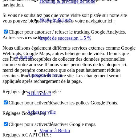
Holding & privilège de boîte
navigation.
Si vous ne souhaitez pas que votre visite soit pistée sur notre site
Héritage & Legs
vous pouvez bloquer ce pistage dans votre navigateur ici :
Cliquer pour autoriser / refuser le tracking Google Analytics.
Autres services externes
Impôt de succession 1,5 %
Nous utilisons également différents services externes comme Google
Webfonts, Google Maps, autres hébergeurs de vidéo. Depuis que
À propos
ces FAI sont susceptibles de collecter des données personnelles
comme votre adresse IP nous vous permettons de les bloquer ici.
merci de prendre conscience que cela peut hautement réduire
À propos de nous
certaines fonctionnalités de notre site. Les changement seront
appliqués après rechargement de la page.
Réglages des polices Google :
Achat direct
Cliquer pour activer/désactiver les polices Google Fonts.
Achat par ville
Réglages Google Map :
Cliquer pour activer/désactiver Google maps.
Vendre à Berlin
Réglages reCAPTCHA :