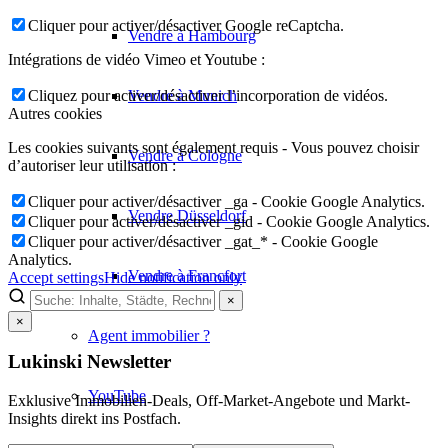
Cliquer pour activer/désactiver Google reCaptcha.
Vendre à Hambourg
Intégrations de vidéo Vimeo et Youtube :
Vendre à Munich
Cliquez pour activer/désactiver l’incorporation de vidéos.
Autres cookies
Les cookies suivants sont également requis - Vous pouvez choisir
Vendre à Cologne
d’autoriser leur utilisation :
Cliquer pour activer/désactiver _ga - Cookie Google Analytics.
Vendre Düsseldorf
Cliquer pour activer/désactiver _gid - Cookie Google Analytics.
Cliquer pour activer/désactiver _gat_* - Cookie Google
Analytics.
Vendre à Francfort
Accept settings
Hide notification only
×
×
Agent immobilier ?
Lukinski Newsletter
YouTube
Exklusive Immobilien-Deals, Off-Market-Angebote und Markt-
Insights direkt ins Postfach.