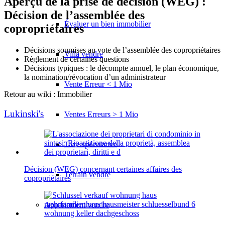
Aperçu de la prise de décision (WEG) :
Décision de l’assemblée des
Évaluer un bien immobilier
copropriétaires
Décisions soumises au vote de l’assemblée des copropriétaires
Villa vendre
Règlement de certaines questions
Décisions typiques : le décompte annuel, le plan économique,
la nomination/révocation d’un administrateur
Vente Erreur < 1 Mio
Retour au wiki : Immobilier
Lukinski's
Ventes Erreurs > 1 Mio
Taxe spéculative
Décision (WEG) concernant certaines affaires des
Terrain vendre
copropriétaires
Appartement
vendre