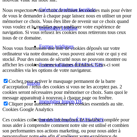
Créer une fondation familiale
Nous respectons votre choix de refuser les cookies mais pour éviter
de vous le demander à chaque page laissez nous en utiliser un pour
mémoriser ce choix. Vous êtes libre de revenir sur ce choix quand
vous voulez et le modifier pour améliorer votre expérience de
Immobilier Holding
navigation. Si vous refusez les cookies nous retirerons tous ceux
issus de ce domaine.
Formes juridiques
Nous vous fournissons une liste de cookies déposés sur votre
ordinateur via notre domaine, vous pouvez ainsi voir ce qui y est
stocké. Pour des raisons de sécurité nous ne pouvons montrer ou
Formes juridiques ÉTATS-UNIS
afficher les cookies externes d’autres domaines. Ceux-ci sont
accessibles via les options de votre navigateur.
Cochez pour activer le masquage permanent de la barre
Impôts
d’acceptation / refus des cookies si vous ne les acceptez pas. 2
cookies seront nécessaires pour mémoriser ce choix. Sans quoi le
message apparaitrait à nouveau à chaque page ou fenêtre.
Immobilier Impôts DE
Cliquer pour autoriser / refuser les cookies essentiels au site.
Cookies Google Analytics
Immobilier Impôts ÉTATS-UNIS
Ces cookies collectent des informations de manière compilée pour
nous aider à comprendre comment notre site est utilisé et combien
son performantes nos actions marketing, ou pour nous aider à
personnaliser notre site afin d’améliorer votre expérience de