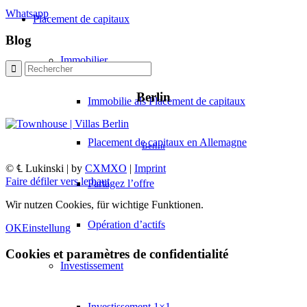
Whatsapp
Placement de capitaux
Blog
Immobilier
Berlin
Immobilie als Placement de capitaux
Placement de capitaux en Allemagne
Berlin
© ℄ Lukinski | by
CXMXO
|
Imprint
Faire défiler vers le haut
Partagez l’offre
Wir nutzen Cookies, für wichtige Funktionen.
Opération d’actifs
OK
Einstellung
Cookies et paramètres de confidentialité
Investissement
Investissement 1×1