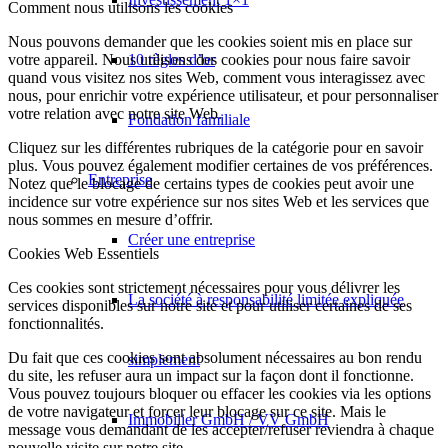
Comment nous utilisons les cookies
Nous pouvons demander que les cookies soient mis en place sur
10 règles d’or
votre appareil. Nous utilisons des cookies pour nous faire savoir
quand vous visitez nos sites Web, comment vous interagissez avec
nous, pour enrichir votre expérience utilisateur, et pour personnaliser
votre relation avec notre site Web.
Fondation familiale
Cliquez sur les différentes rubriques de la catégorie pour en savoir
plus. Vous pouvez également modifier certaines de vos préférences.
Entreprise
Notez que le blocage de certains types de cookies peut avoir une
incidence sur votre expérience sur nos sites Web et les services que
nous sommes en mesure d’offrir.
Créer une entreprise
Cookies Web Essentiels
Ces cookies sont strictement nécessaires pour vous délivrer les
La société à responsabilité limitée expliquée
services disponibles sur notre site et pour utiliser certaines de ses
fonctionnalités.
Du fait que ces cookies sont absolument nécessaires au bon rendu
simplement
du site, les refuser aura un impact sur la façon dont il fonctionne.
Vous pouvez toujours bloquer ou effacer les cookies via les options
de votre navigateur et forcer leur blocage sur ce site. Mais le
Immobilier GmbH / VV GmbH
message vous demandant de les accepter/refuser reviendra à chaque
nouvelle visite sur notre site.