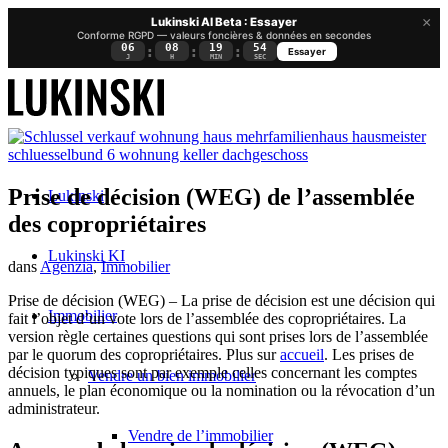
×
Lukinski AI Beta : Essayer
Conforme RGPD — valeurs foncières & données en secondes
06
08
19
53
:
:
:
Essayer
J
H
MIN
SEC
Prise de décision (WEG) de l’assemblée
Lukinski
des copropriétaires
Lukinski KI
dans
Agenzia
,
Immobilier
Prise de décision (WEG) – La prise de décision est une décision qui
Immobilier
fait l’objet d’un vote lors de l’assemblée des copropriétaires. La
version règle certaines questions qui sont prises lors de l’assemblée
par le quorum des copropriétaires. Plus sur
accueil
. Les prises de
décision typiques sont par exemple celles concernant les comptes
Vendre un bien immobilier
annuels, le plan économique ou la nomination ou la révocation d’un
administrateur.
Vendre de l’immobilier