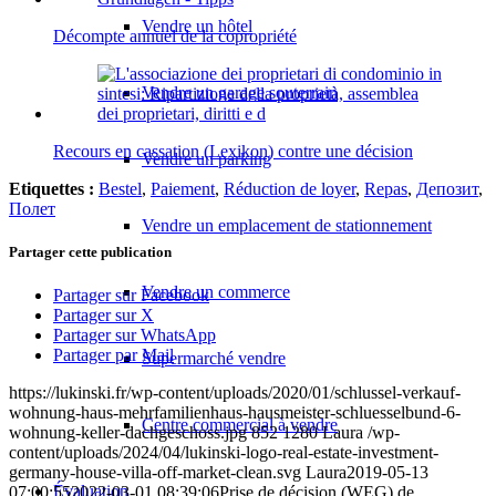
Vendre un hôtel
Décompte annuel de la copropriété
Vendre un garage souterrain
Recours en cassation (Lexikon) contre une décision
Vendre un parking
Etiquettes :
Bestel
,
Paiement
,
Réduction de loyer
,
Repas
,
Депозит
,
Полет
Vendre un emplacement de stationnement
Partager cette publication
Vendre un commerce
Partager sur Facebook
Partager sur X
Partager sur WhatsApp
Partager par Mail
Supermarché vendre
https://lukinski.fr/wp-content/uploads/2020/01/schlussel-verkauf-
wohnung-haus-mehrfamilienhaus-hausmeister-schluesselbund-6-
Centre commercial à vendre
wohnung-keller-dachgeschoss.jpg
852
1280
Laura
/wp-
content/uploads/2024/04/lukinski-logo-real-estate-investment-
germany-house-villa-off-market-clean.svg
Laura
2019-05-13
Évaluation
07:00:55
2022-03-01 08:39:06
Prise de décision (WEG) de