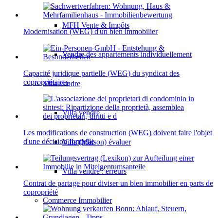
MFH Vente & Impôts
Modernisation (WEG) d'un bien immobilier
Vendre des appartements individuellement
Capacité juridique partielle (WEG) du syndicat des
copropriétaires
Villa
vendre
Villa vendre
Les modifications de construction (WEG) doivent faire l'objet
d'une décision formelle
Villa (Maison) évaluer
Villa vendre : erreurs
Contrat de partage pour diviser un bien immobilier en parts de
copropriété
Commerce
Immobilier