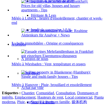
Holding & privilège de boîte
Héritage & Legs
Météo à Lübeck : heures d'ensoleillement, chantier et week-
end
Impôt de succession 1,5 %
La bulle immobilière - Origine et conséquences
À propos
À propos de nous
Météo à Wiesbaden : Vent, température et orages
Achat direct
Météo à Hanovre : Pluie, brouillard et ensoleillement
Achat par ville
Etiquettes :
Chantier
,
Comunidad
,
Consultation
,
Dommages et
intérêts
,
Emplacement
,
Hauteurs de vent
,
Local commercial
,
Pianta
moderna
,
Pluie
,
surface
,
Vacances en famille
,
媒体机构
Vendre à Berlin