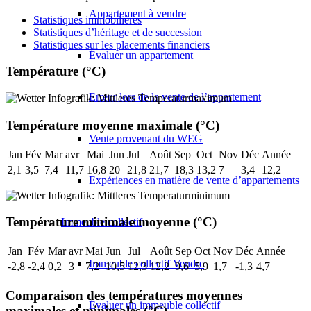
Appartement à vendre
Statistiques immobilières
Statistiques d’héritage et de succession
Statistiques sur les placements financiers
Évaluer un appartement
Température (°C)
Erreur lors de la vente de l’appartement
Température moyenne maximale (°C)
Vente provenant du WEG
Jan
Fév
Mar
avr
Mai
Jun
Jul
Août
Sep
Oct
Nov
Déc
Année
2,1
3,5
7,4
11,7
16,8
20
21,8
21,7
18,3
13,2
7
3,4
12,2
Expériences en matière de vente d’appartements
Température minimale moyenne (°C)
Immeuble collectif
Jan
Fév
Mar
avr
Mai
Jun
Jul
Août
Sep
Oct
Nov
Déc
Année
Immeuble collectif Vendre
-2,8
-2,4
0,2
3
7,2
10,5
12,3
12,2
9,6
5,9
1,7
-1,3
4,7
Comparaison des températures moyennes
Évaluer un immeuble collectif
maximales et minimales (°C)