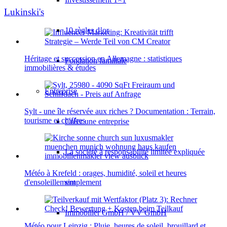
Lukinski's
10 règles d’or
Héritage et succession en Allemagne : statistiques
Fondation familiale
immobilières & études
Entreprise
Sylt - une île réservée aux riches ? Documentation : Terrain,
tourisme et chiffres
Créer une entreprise
La société à responsabilité limitée expliquée
Météo à Krefeld : orages, humidité, soleil et heures
simplement
d'ensoleillement
Immobilier GmbH / VV GmbH
Météo pour Leipzig : Pluie, heures de soleil, brouillard et