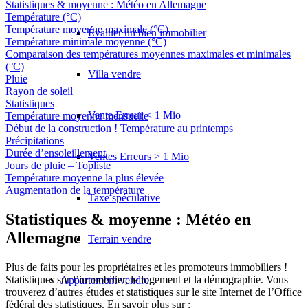
Statistiques & moyenne : Météo en Allemagne
Température (°C)
Température moyenne maximale (°C)
Évaluer un bien immobilier
Température minimale moyenne (°C)
Comparaison des températures moyennes maximales et minimales
(°C)
Villa vendre
Pluie
Rayon de soleil
Statistiques
Vente Erreur < 1 Mio
Température moyenne mensuelle
Début de la construction ! Température au printemps
Précipitations
Durée d’ensoleillement
Ventes Erreurs > 1 Mio
Jours de pluie – Topliste
Température moyenne la plus élevée
Augmentation de la température
Taxe spéculative
Statistiques & moyenne : Météo en
Allemagne
Terrain vendre
Plus de faits pour les propriétaires et les promoteurs immobiliers !
Statistiques sur l’immobilier, le logement et la démographie. Vous
Appartement
vendre
trouverez d’autres études et statistiques sur le site Internet de l’Office
fédéral des statistiques. En savoir plus sur :