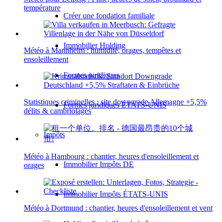
température
Créer une fondation familiale
Immobilier Holding
Météo à Mannheim : humidité, orages, tempêtes et
ensoleillement
Formes juridiques
Statistiques criminelles : site downgrade Allemagne +5,5%
Formes juridiques ÉTATS-UNIS
délits & cambriolages
Impôts
Météo à Hambourg : chantier, heures d'ensoleillement et
Immobilier Impôts DE
orages
Immobilier Impôts ÉTATS-UNIS
Météo à Dortmund : chantier, heures d'ensoleillement et vent