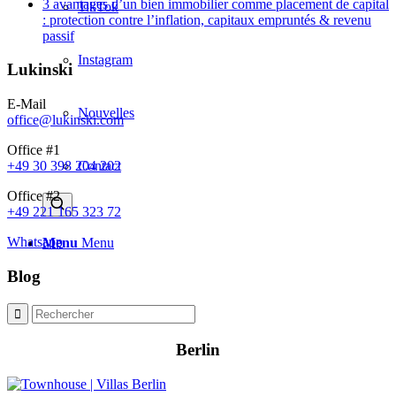
3 avantages d’un bien immobilier comme placement de capital
TikTok
: protection contre l’inflation, capitaux empruntés & revenu
passif
Instagram
Lukinski
E-Mail
Nouvelles
office@lukinski.com
Office #1
Contact
+49 30 398 204 202
Office #2
+49 221 165 323 72
Whatsapp
Menu
Menu
Blog
Berlin