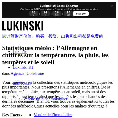
×
Lukinski AI Beta : Essayer
Conforme RGPD — valeurs foncières & données en secondes
06
16
16
26
:
:
:
Essayer
J
H
MIN
SEC
Statistiques météo : l’Allemagne en
Lukinski
chiffres sur la température, la pluie, les
tempêtes et le soleil
Lukinski KI
dans
Agenzia
,
Construire
Vous trouverez ici la collection des statistiques météorologiques les
Immobilier
plus importantes. Nous présentons l’Allemagne en chiffres. De la
température à la pluie, aux tempêtes et au soleil, mais aussi des
rapports à long terme, ainsi que les années les plus chaudes des
Vendre un bien immobilier
dernières décennies. Bientôt, vous trouverez également ici toutes les
données météorologiques actuelles pour les maîtres d’ouvrage !
Vendre de l’immobilier
Key Facts
-