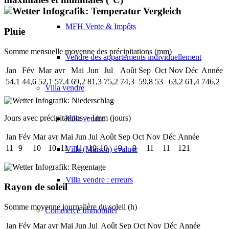
MFH Vente & Impôts
Pluie
Somme mensuelle moyenne des précipitations (mm)
Vendre des appartements individuellement
Jan
Fév
Mar
avr
Mai
Jun
Jul
Août
Sep
Oct
Nov
Déc
Année
54,1
44,6
52,1
57,4
69,2
81,3
75,2
74,3
59,8
53
63,2
61,4
746,2
Villa
vendre
Jours avec précipitations > 1mm (jours)
Villa vendre
Jan
Fév
Mar
avr
Mai
Jun
Jul
Août
Sep
Oct
Nov
Déc
Année
11
9
10
10
11
11
10
10
9
9
11
11
121
Villa (Maison) évaluer
Villa vendre : erreurs
Rayon de soleil
Somme moyenne journalière du soleil (h)
Commerce
Immobilier
Jan
Fév
Mar
avr
Mai
Jun
Jul
Août
Sep
Oct
Nov
Déc
Année