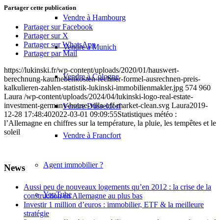
Partager cette publication
Vendre à Hambourg
Partager sur Facebook
Partager sur X
Partager sur WhatsApp
Vendre à Munich
Partager par Mail
https://lukinski.fr/wp-content/uploads/2020/01/hauswert-
Vendre à Cologne
berechnung-kaufnebenkosten-rechner-formel-ausrechnen-preis-
kalkulieren-zahlen-statistik-lukinski-immobilienmakler.jpg
574
960
Laura
/wp-content/uploads/2024/04/lukinski-logo-real-estate-
investment-germany-house-villa-off-market-clean.svg
Laura
2019-
Vendre Düsseldorf
12-28 17:48:40
2022-03-01 09:09:55
Statistiques météo :
l’Allemagne en chiffres sur la température, la pluie, les tempêtes et le
soleil
Vendre à Francfort
Agent immobilier ?
News
Aussi peu de nouveaux logements qu’en 2012 : la crise de la
YouTube
construction en Allemagne au plus bas
Investir 1 million d’euros : immobilier, ETF & la meilleure
stratégie