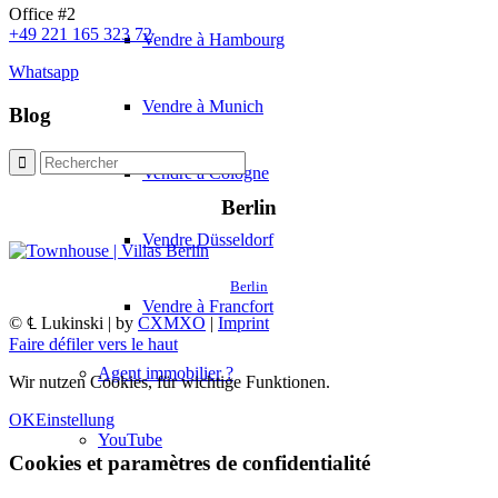
Office #2
+49 221 165 323 72
Vendre à Hambourg
Whatsapp
Vendre à Munich
Blog
Vendre à Cologne
Berlin
Vendre Düsseldorf
Berlin
Vendre à Francfort
© ℄ Lukinski | by
CXMXO
|
Imprint
Faire défiler vers le haut
Agent immobilier ?
Wir nutzen Cookies, für wichtige Funktionen.
OK
Einstellung
YouTube
Cookies et paramètres de confidentialité