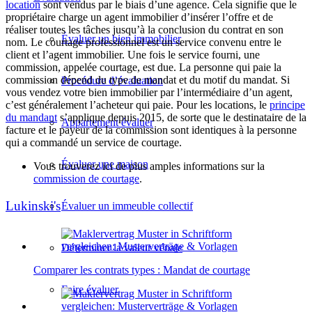
location
sont vendus par le biais d’une agence. Cela signifie que le
propriétaire charge un agent immobilier d’insérer l’offre et de
réaliser toutes les tâches jusqu’à la conclusion du contrat en son
Évaluer un bien immobilier
nom. Le courtage professionnel est un service convenu entre le
client et l’agent immobilier. Une fois le service fourni, une
commission, appelée courtage, est due. La personne qui paie la
commission dépend du type de mandat et du motif du mandat. Si
Procédure d’évaluation
vous vendez votre bien immobilier par l’intermédiaire d’un agent,
c’est généralement l’acheteur qui paie. Pour les locations, le
principe
du mandant
s’applique depuis 2015, de sorte que le destinataire de la
Appartement évaluer
facture et le payeur de la commission sont identiques à la personne
qui a commandé un service de courtage.
Évaluer une maison
Vous trouverez ici de plus amples informations sur la
commission de courtage
.
Lukinski's
Évaluer un immeuble collectif
Déterminer la valeur vénale
Comparer les contrats types : Mandat de courtage
Faire évaluer