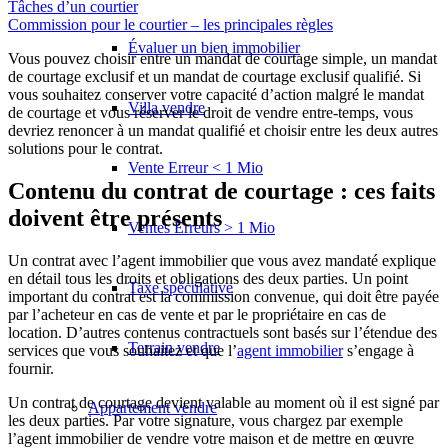
Tâches d’un courtier
Commission pour le courtier – les principales règles
Évaluer un bien immobilier
Vous pouvez choisir entre un mandat de courtage simple, un mandat
de courtage exclusif et un mandat de courtage exclusif qualifié. Si
vous souhaitez conserver votre capacité d’action malgré le mandat
Villa vendre
de courtage et vous réserver le droit de vendre entre-temps, vous
devriez renoncer à un mandat qualifié et choisir entre les deux autres
solutions pour le contrat.
Vente Erreur < 1 Mio
Contenu du contrat de courtage : ces faits
doivent être présents
Ventes Erreurs > 1 Mio
Un contrat avec l’agent immobilier que vous avez mandaté explique
en détail tous les droits et obligations des deux parties. Un point
Taxe spéculative
important du contrat est la commission convenue, qui doit être payée
par l’acheteur en cas de vente et par le propriétaire en cas de
location. D’autres contenus contractuels sont basés sur l’étendue des
Terrain vendre
services que vous souhaitez et que l’
agent immobilier
s’engage à
fournir.
Un contrat de courtage devient valable au moment où il est signé par
Appartement
vendre
les deux parties. Par votre signature, vous chargez par exemple
l’agent immobilier de vendre votre maison et de mettre en œuvre