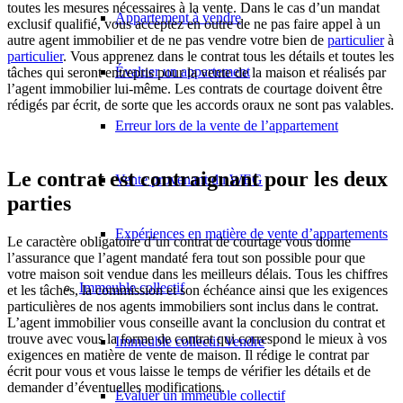
toutes les mesures nécessaires à la vente. Dans le cas d’un mandat
Appartement à vendre
exclusif qualifié, vous acceptez en outre de ne pas faire appel à un
autre agent immobilier et de ne pas vendre votre bien de
particulier
à
particulier
. Vous apprenez dans le contrat tous les détails et toutes les
Évaluer un appartement
tâches qui seront entrepris pour la vente de la maison et réalisés par
l’agent immobilier lui-même. Les contrats de courtage doivent être
rédigés par écrit, de sorte que les accords oraux ne sont pas valables.
Erreur lors de la vente de l’appartement
Le contrat est contraignant pour les deux
Vente provenant du WEG
parties
Expériences en matière de vente d’appartements
Le caractère obligatoire d’un contrat de courtage vous donne
l’assurance que l’agent mandaté fera tout son possible pour que
votre maison soit vendue dans les meilleurs délais. Tous les chiffres
Immeuble collectif
et les tâches, la commission et son échéance ainsi que les exigences
particulières de nos agents immobiliers sont inclus dans le contrat.
L’agent immobilier vous conseille avant la conclusion du contrat et
trouve avec vous la forme de contrat qui correspond le mieux à vos
Immeuble collectif Vendre
exigences en matière de vente de maison. Il rédige le contrat par
écrit pour vous et vous laisse le temps de vérifier les détails et de
demander d’éventuelles modifications.
Évaluer un immeuble collectif