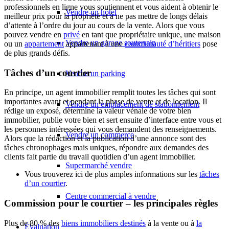
professionnels en ligne vous soutiennent et vous aident à obtenir le
Vendre un hôtel
meilleur prix pour la propriété et à ne pas mettre de longs délais
d’attente à l’ordre du jour au cours de la vente. Alors que vous
pouvez vendre en
privé
en tant que propriétaire unique, une maison
Vendre un garage souterrain
ou un
appartement
appartenant à une
communauté d’héritiers
pose
de plus grands défis.
Tâches d’un courtier
Vendre un parking
En principe, un agent immobilier remplit toutes les tâches qui sont
importantes avant et pendant la phase de vente et de location. Il
Vendre un emplacement de stationnement
rédige un exposé, détermine la valeur vénale de votre bien
immobilier, publie votre bien et sert ensuite d’interface entre vous et
les personnes intéressées qui vous demandent des renseignements.
Vendre un commerce
Alors que la rédaction et la publication d’une annonce sont des
tâches chronophages mais uniques, répondre aux demandes des
clients fait partie du travail quotidien d’un agent immobilier.
Supermarché vendre
Vous trouverez ici de plus amples informations sur les
tâches
d’un courtier
.
Centre commercial à vendre
Commission pour le courtier – les principales règles
Plus de 80 % des
biens immobiliers destinés
à la vente ou à
la
Évaluation