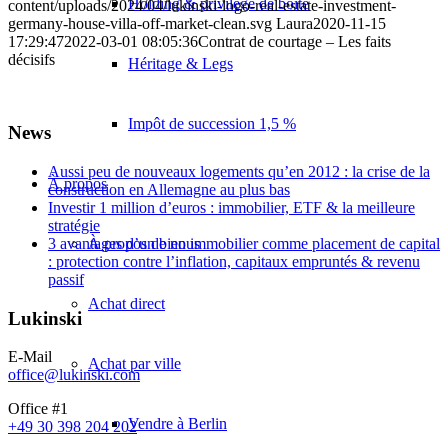
Holding & privilège de boîte
content/uploads/2024/04/lukinski-logo-real-estate-investment-
germany-house-villa-off-market-clean.svg
Laura
2020-11-15
17:29:47
2022-03-01 08:05:36
Contrat de courtage – Les faits
décisifs
Héritage & Legs
Impôt de succession 1,5 %
News
Aussi peu de nouveaux logements qu’en 2012 : la crise de la
À propos
construction en Allemagne au plus bas
Investir 1 million d’euros : immobilier, ETF & la meilleure
stratégie
À propos de nous
3 avantages d’un bien immobilier comme placement de capital
: protection contre l’inflation, capitaux empruntés & revenu
passif
Achat direct
Lukinski
E-Mail
Achat par ville
office@lukinski.com
Office #1
Vendre à Berlin
+49 30 398 204 202