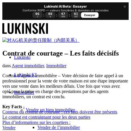
×
Lukinski AI Beta : Essayer
Conforme RGPD — valeurs foncières & données en secondes
06
00
47
01
:
:
:
Essayer
J
H
MIN
SEC
Contrat de courtage – Les faits décisifs
Lukinski
dans
Agent immobilier
,
Immobilier
Lukinski KI
Contrat d’agence immobilière – Votre décision de faire appel à un
professionnel pour la vente de votre maison est une étape importante
vers une vente dans les meilleurs délais. Une fois que vous avez
opté pour la prise en charge des prestations par des agents
Immobilier
immobiliers, un contrat est conclu.
Key Facts
-
Vendre un bien immobilier
Contenu du contrat de courtage : ces faits doivent être présents
Le contrat est contraignant pour les deux parties
Plus d’informations sur les courtiers :
Vendre de l’immobilier
Vendre