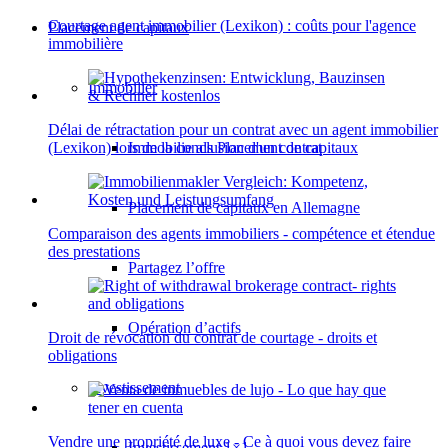
Courtage agent immobilier (Lexikon) : coûts pour l'agence
Placement de capitaux
immobilière
Immobilier
Délai de rétractation pour un contrat avec un agent immobilier
Immobilie als Placement de capitaux
(Lexikon) lors de la conclusion d'un contrat
Placement de capitaux en Allemagne
Comparaison des agents immobiliers - compétence et étendue
des prestations
Partagez l’offre
Opération d’actifs
Droit de révocation du contrat de courtage - droits et
obligations
Investissement
Vendre une propriété de luxe - Ce à quoi vous devez faire
Investissement 1×1