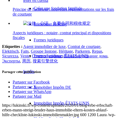
Créer une fondation familiale
Principe de l'acheteur : nouvelles réglementations sur les frais
de courtage
Immobilier Holding
Aspects juridiques : notaire, contrat principal et dispositions
fiscales
Formes juridiques
Etiquettes :
Agent immobilier de luxe
,
Contrat de courtage
,
Elektrisch
,
Faits
,
Groupe Instone
,
Héritage
,
Parkeren
,
Repas
,
Formes juridiques ÉTATS-UNIS
Sicurezza
,
Vente
,
Отчет об оценке
,
Переоборудование дома
,
Эксперты
,
周历
,
搜索引擎优化
Impôts
Partager cette publication
Partager sur Facebook
Partager sur X
Immobilier Impôts DE
Partager sur WhatsApp
Partager par Mail
Immobilier Impôts ÉTATS-UNIS
https://lukinski.fr/wp-content/uploads/2020/01/blog-erbe-erbschaft-
erben-mann-streigt-bruder-haus-immobilie-eltern-kosten-ablauf-
hilfe-checkliste-lukinski-immobilienmakler.jpg
600
1200
Laura
/wp-