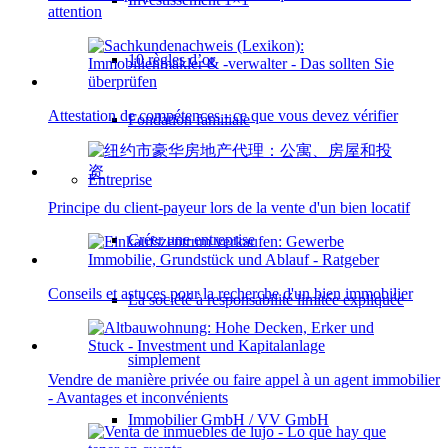
attention
10 règles d’or
Attestation de compétences - ce que vous devez vérifier
Fondation familiale
Entreprise
Principe du client-payeur lors de la vente d'un bien locatif
Créer une entreprise
Conseils et astuces pour la recherche d'un bien immobilier
La société à responsabilité limitée expliquée
simplement
Vendre de manière privée ou faire appel à un agent immobilier
- Avantages et inconvénients
Immobilier GmbH / VV GmbH