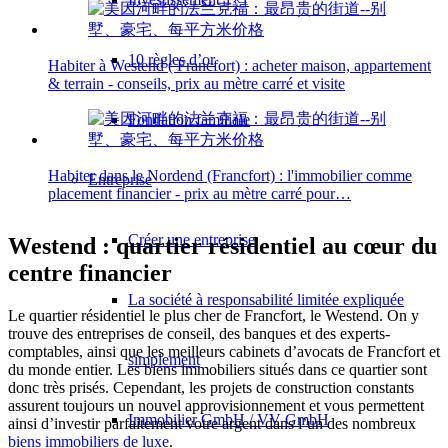
10 règles d’or
Habiter à Westend ( Francfort) : acheter maison, appartement
& terrain - conseils, prix au mètre carré et visite
Fondation familiale
Habiter dans le Nordend (Francfort) : l'immobilier comme
Entreprise
placement financier - prix au mètre carré pour…
Créer une entreprise
Westend : quartier résidentiel au cœur du
centre financier
La société à responsabilité limitée expliquée
Le quartier résidentiel le plus cher de Francfort, le Westend. On y
trouve des entreprises de conseil, des banques et des experts-
comptables, ainsi que les meilleurs cabinets d’avocats de Francfort et
simplement
du monde entier. Les biens immobiliers situés dans ce quartier sont
donc très prisés. Cependant, les projets de construction constants
assurent toujours un nouvel approvisionnement et vous permettent
Immobilier GmbH / VV GmbH
ainsi d’investir parfaitement votre argent dans l’un des nombreux
biens immobiliers de luxe
.