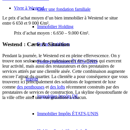
Vivre à Westend
Créer une fondation familiale
Le prix d’achat moyen d’un bien immobilier à Westend se situe
entre 6 650 et 9 000 €/m².
Immobilier Holding
Prix d’achat moyen : 6.650 – 9.000 €/m².
Westend : Carte & Situation
Formes juridiques
Pendant la journée, le Westend est en pleine effervescence. On y
trouve non seulement des professionnels des affaires qui exercent
Formes juridiques ÉTATS-UNIS
leur activité, mais aussi des restaurateurs et des prestataires de
services attirés par une clientèle aisée. Cette combinaison augmente
encore l’attrait du quartier. La clientèle a pour conséquence que vous
Impôts
trouverez ici principalement des solutions de logement de luxe
comme
des penthouses
et
des lofts
récemment construits par des
prestataires de services de construction. La skyline époustouflante de
Immobilier Impôts DE
la ville offre ainsi une vue grandiose à chacun.
Immobilier Impôts ÉTATS-UNIS