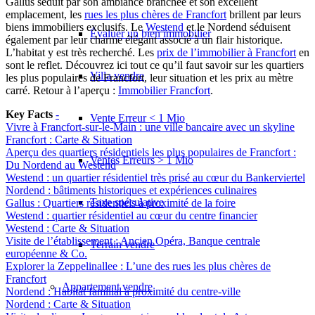
Gallus séduit par son ambiance branchée et son excellent
emplacement, les
rues les plus chères de Francfort
brillent par leurs
biens immobiliers exclusifs. Le
Westend
et
le Nordend
séduisent
Évaluer un bien immobilier
également par leur charme élégant associé à un flair historique.
L’habitat y est très recherché. Les
prix de l’immobilier à Francfort
en
sont le reflet. Découvrez ici tout ce qu’il faut savoir sur les quartiers
Villa vendre
les plus populaires de Francfort, leur situation et les prix au mètre
carré. Retour à l’aperçu :
Immobilier Francfort
.
Key Facts
-
Vente Erreur < 1 Mio
Vivre à Francfort-sur-le-Main : une ville bancaire avec un skyline
Francfort : Carte & Situation
Aperçu des quartiers résidentiels les plus populaires de Francfort :
Ventes Erreurs > 1 Mio
Du Nordend au Westend
Westend : un quartier résidentiel très prisé au cœur du Bankerviertel
Nordend : bâtiments historiques et expériences culinaires
Taxe spéculative
Gallus : Quartiers résidentiels à proximité de la foire
Westend : quartier résidentiel au cœur du centre financier
Westend : Carte & Situation
Visite de l’établissement : Ancien Opéra, Banque centrale
Terrain vendre
européenne & Co.
Explorer la Zeppelinallee : L’une des rues les plus chères de
Francfort
Appartement
vendre
Nordend : Habitat familial à proximité du centre-ville
Nordend : Carte & Situation