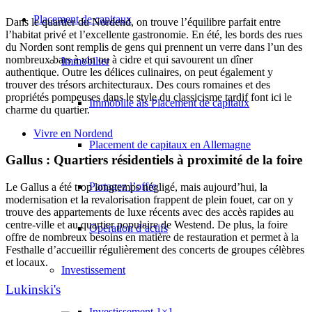
Placement de capitaux
Dans le quartier du Nordend, on trouve l’équilibre parfait entre
l’habitat privé et l’excellente gastronomie. En été, les bords des rues
du Norden sont remplis de gens qui prennent un verre dans l’un des
nombreux bars à vin ou à cidre et qui savourent un dîner
Immobilier
authentique. Outre les délices culinaires, on peut également y
trouver des trésors architecturaux. Des cours romaines et des
propriétés pompeuses dans le style du classicisme tardif font ici le
Immobilie als Placement de capitaux
charme du quartier.
Vivre en Nordend
Placement de capitaux en Allemagne
Gallus : Quartiers résidentiels à proximité de la foire
Partagez l’offre
Le Gallus a été trop longtemps négligé, mais aujourd’hui, la
modernisation et la revalorisation frappent de plein fouet, car on y
trouve des appartements de luxe récents avec des accès rapides au
centre-ville et au quartier populaire de Westend. De plus, la foire
Opération d’actifs
offre de nombreux besoins en matière de restauration et permet à la
Festhalle d’accueillir régulièrement des concerts de groupes célèbres
et locaux.
Investissement
Lukinski's
Investissement 1×1