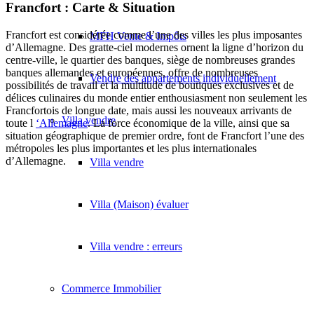
Francfort : Carte & Situation
Francfort est considérée comme l’une des villes les plus imposantes
MFH Vente & Impôts
d’Allemagne. Des gratte-ciel modernes ornent la ligne d’horizon du
centre-ville, le quartier des banques, siège de nombreuses grandes
banques allemandes et européennes, offre de nombreuses
Vendre des appartements individuellement
possibilités de travail et la multitude de boutiques exclusives et de
délices culinaires du monde entier enthousiasment non seulement les
Francfortois de longue date, mais aussi les nouveaux arrivants de
Villa
vendre
toute l
‘Allemagne
. La force économique de la ville, ainsi que sa
situation géographique de premier ordre, font de Francfort l’une des
métropoles les plus importantes et les plus internationales
d’Allemagne.
Villa vendre
Villa (Maison) évaluer
Villa vendre : erreurs
Commerce
Immobilier