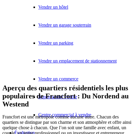
Vendre un hôtel
Vendre un garage souterrain
Vendre un parking
Vendre un emplacement de stationnement
Vendre un commerce
Aperçu des quartiers résidentiels les plus
populaires de Francfort : Du Nordend au
Supermarché vendre
Westend
Centre commercial à vendre
Francfort est une métropole comme aucune autre. Chacun des
quartiers se distingue par son charme et son atmosphère et offre ainsi
quelque chose à chacun. Que l’on soit une famille avec enfant, un
Évaluation
couple, un jeune professionnel ou un investisseur et entrepreneur,