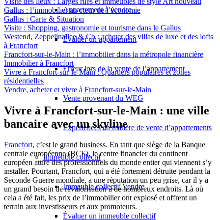
Visite des lieux : Larges rues et immeubles de style Art nouveau
Appartement à vendre
Gallus : l’immobilier au cœur de l’économie
Gallus : Carte & Situation
Visite : Shopping, gastronomie et tourisme dans le Gallus
Westend, Zeppelinallee & Co : acheter des villas de luxe et des lofts
Évaluer un appartement
à Francfort
Francfort-sur-le-Main : l’immobilier dans la métropole financière
Immobilier à Francfort
Erreur lors de la vente de l’appartement
Vivre à Francfort-sur-le-Main : Quartiers populaires et zones
résidentielles
Vendre, acheter et vivre à Francfort-sur-le-Main
Vente provenant du WEG
Vivre à Francfort-sur-le-Main : une ville
bancaire avec un skyline
Expériences en matière de vente d’appartements
Francfort
, c’est le grand business. En tant que siège de la Banque
centrale européenne (BCE), le centre financier du continent
Immeuble collectif
européen attire des professionnels du monde entier qui viennent s’y
installer. Pourtant, Francfort, qui a été fortement détruite pendant la
Seconde Guerre mondiale, a une réputation un peu grise, car il y a
Immeuble collectif Vendre
un grand besoin de revalorisation à de nombreux endroits. Là où
cela a été fait, les prix de l’immobilier ont explosé et offrent un
terrain aux investisseurs et aux promoteurs.
Évaluer un immeuble collectif