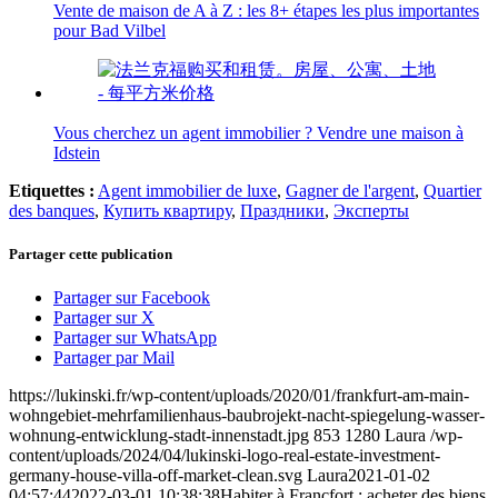
Vente de maison de A à Z : les 8+ étapes les plus importantes
pour Bad Vilbel
Vous cherchez un agent immobilier ? Vendre une maison à
Idstein
Etiquettes :
Agent immobilier de luxe
,
Gagner de l'argent
,
Quartier
des banques
,
Купить квартиру
,
Праздники
,
Эксперты
Partager cette publication
Partager sur Facebook
Partager sur X
Partager sur WhatsApp
Partager par Mail
https://lukinski.fr/wp-content/uploads/2020/01/frankfurt-am-main-
wohngebiet-mehrfamilienhaus-baubrojekt-nacht-spiegelung-wasser-
wohnung-entwicklung-stadt-innenstadt.jpg
853
1280
Laura
/wp-
content/uploads/2024/04/lukinski-logo-real-estate-investment-
germany-house-villa-off-market-clean.svg
Laura
2021-01-02
04:57:44
2022-03-01 10:38:38
Habiter à Francfort : acheter des biens