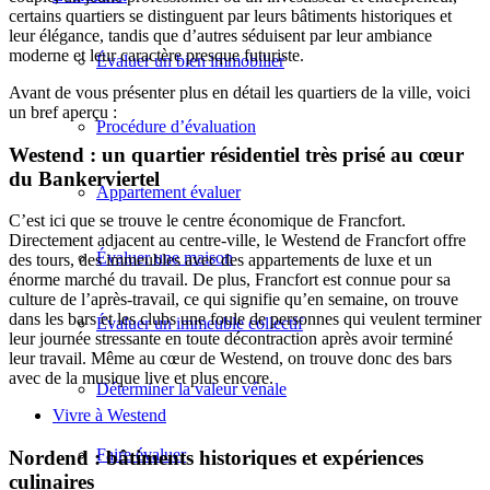
certains quartiers se distinguent par leurs bâtiments historiques et
leur élégance, tandis que d’autres séduisent par leur ambiance
moderne et leur caractère presque futuriste.
Évaluer un bien immobilier
Avant de vous présenter plus en détail les quartiers de la ville, voici
un bref aperçu :
Procédure d’évaluation
Westend : un quartier résidentiel très prisé au cœur
du Bankerviertel
Appartement évaluer
C’est ici que se trouve le centre économique de Francfort.
Directement adjacent au centre-ville, le Westend de Francfort offre
Évaluer une maison
des tours, des immeubles avec des appartements de luxe et un
énorme marché du travail. De plus, Francfort est connue pour sa
culture de l’après-travail, ce qui signifie qu’en semaine, on trouve
dans les bars et les clubs une foule de personnes qui veulent terminer
Évaluer un immeuble collectif
leur journée stressante en toute décontraction après avoir terminé
leur travail. Même au cœur de Westend, on trouve donc des bars
avec de la musique live et plus encore.
Déterminer la valeur vénale
Vivre à Westend
Faire évaluer
Nordend : bâtiments historiques et expériences
culinaires