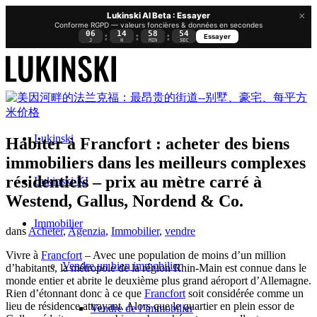
×
Lukinski AI Beta : Essayer
Conforme RGPD — valeurs foncières & données en secondes
06
14
58
53
:
:
:
Essayer
J
H
MIN
SEC
Lukinski
Habiter à Francfort : acheter des biens
immobiliers dans les meilleurs complexes
résidentiels – prix au mètre carré à
Lukinski KI
Westend, Gallus, Nordend & Co.
Immobilier
dans
Acheter
,
Agenzia
,
Immobilier
,
vendre
Vivre à
Francfort
– Avec une population de moins d’un million
Vendre un bien immobilier
d’habitants, la métropole de la région Rhin-Main est connue dans le
monde entier et abrite le deuxième plus grand aéroport d’Allemagne.
Rien d’étonnant donc à ce que
Francfort
soit considérée comme un
lieu de résidence attrayant. Alors que le quartier en plein essor de
Vendre de l’immobilier