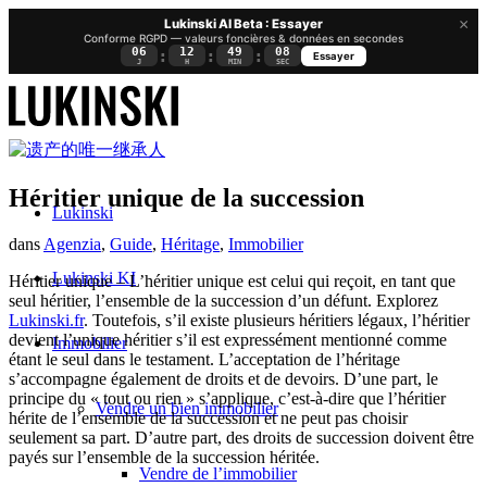
×
Lukinski AI Beta : Essayer
Conforme RGPD — valeurs foncières & données en secondes
06
12
49
08
:
:
:
Essayer
J
H
MIN
SEC
Héritier unique de la succession
Lukinski
dans
Agenzia
,
Guide
,
Héritage
,
Immobilier
Lukinski KI
Héritier unique – L’héritier unique est celui qui reçoit, en tant que
seul héritier, l’ensemble de la succession d’un défunt. Explorez
Lukinski.fr
. Toutefois, s’il existe plusieurs héritiers légaux, l’héritier
devient l’unique héritier s’il est expressément mentionné comme
Immobilier
étant le seul dans le testament. L’acceptation de l’héritage
s’accompagne également de droits et de devoirs. D’une part, le
principe du « tout ou rien » s’applique, c’est-à-dire que l’héritier
Vendre un bien immobilier
hérite de l’ensemble de la succession et ne peut pas choisir
seulement sa part. D’autre part, des droits de succession doivent être
payés sur l’ensemble de la succession héritée.
Vendre de l’immobilier