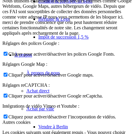
Nous utilisons également différents services externes comme Google
Holding & privilège de boîte
Webfonts, Google Maps, autres hébergeurs de vidéo. Depuis que
ces FAI sont susceptibles de collecter des données personnelles
comme votre adresse IP nous vous permettons de les bloquer ici.
Héritage & Legs
merci de prendre conscience que cela peut hautement réduire
certaines fonctionnalités de notre site. Les changement seront
appliqués après rechargement de la page.
Impôt de succession 1,5 %
Réglages des polices Google :
Cliquer pour activer/désactiver les polices Google Fonts.
À propos
Réglages Google Map :
À propos de nous
Cliquer pour activer/désactiver Google maps.
Réglages reCAPTCHA :
Achat direct
Cliquer pour activer/désactiver Google reCaptcha.
Intégrations de vidéo Vimeo et Youtube :
Achat par ville
Cliquez pour activer/désactiver l’incorporation de vidéos.
Autres cookies
Vendre à Berlin
Les cookies suivants sont également requis - Vous pouvez choisir