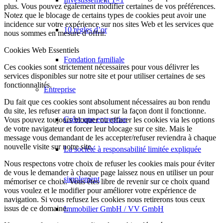
plus. Vous pouvez également modifier certaines de vos préférences.
Notez que le blocage de certains types de cookies peut avoir une
incidence sur votre expérience sur nos sites Web et les services que
10 règles d’or
nous sommes en mesure d’offrir.
Cookies Web Essentiels
Fondation familiale
Ces cookies sont strictement nécessaires pour vous délivrer les
services disponibles sur notre site et pour utiliser certaines de ses
fonctionnalités.
Entreprise
Du fait que ces cookies sont absolument nécessaires au bon rendu
du site, les refuser aura un impact sur la façon dont il fonctionne.
Créer une entreprise
Vous pouvez toujours bloquer ou effacer les cookies via les options
de votre navigateur et forcer leur blocage sur ce site. Mais le
message vous demandant de les accepter/refuser reviendra à chaque
nouvelle visite sur notre site.
La société à responsabilité limitée expliquée
Nous respectons votre choix de refuser les cookies mais pour éviter
de vous le demander à chaque page laissez nous en utiliser un pour
simplement
mémoriser ce choix. Vous êtes libre de revenir sur ce choix quand
vous voulez et le modifier pour améliorer votre expérience de
navigation. Si vous refusez les cookies nous retirerons tous ceux
issus de ce domaine.
Immobilier GmbH / VV GmbH