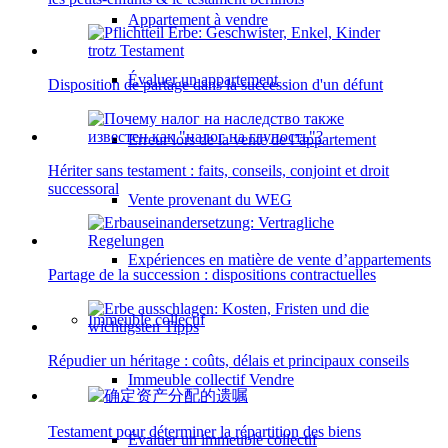
Appartement à vendre
Évaluer un appartement
Disposition de partage dans la succession d'un défunt
Erreur lors de la vente de l’appartement
Hériter sans testament : faits, conseils, conjoint et droit
successoral
Vente provenant du WEG
Expériences en matière de vente d’appartements
Partage de la succession : dispositions contractuelles
Immeuble collectif
Répudier un héritage : coûts, délais et principaux conseils
Immeuble collectif Vendre
Testament pour déterminer la répartition des biens
Évaluer un immeuble collectif