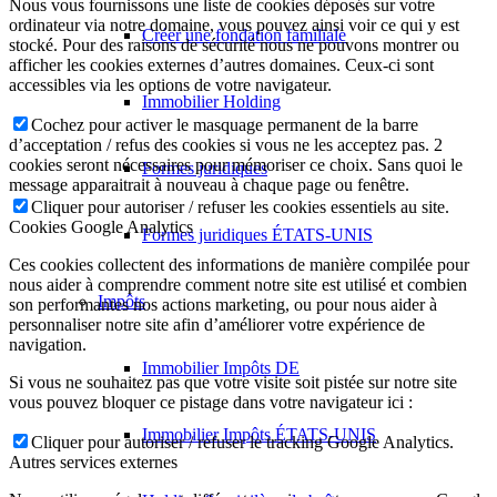
Nous vous fournissons une liste de cookies déposés sur votre
ordinateur via notre domaine, vous pouvez ainsi voir ce qui y est
Créer une fondation familiale
stocké. Pour des raisons de sécurité nous ne pouvons montrer ou
afficher les cookies externes d’autres domaines. Ceux-ci sont
accessibles via les options de votre navigateur.
Immobilier Holding
Cochez pour activer le masquage permanent de la barre
d’acceptation / refus des cookies si vous ne les acceptez pas. 2
cookies seront nécessaires pour mémoriser ce choix. Sans quoi le
Formes juridiques
message apparaitrait à nouveau à chaque page ou fenêtre.
Cliquer pour autoriser / refuser les cookies essentiels au site.
Cookies Google Analytics
Formes juridiques ÉTATS-UNIS
Ces cookies collectent des informations de manière compilée pour
nous aider à comprendre comment notre site est utilisé et combien
Impôts
son performantes nos actions marketing, ou pour nous aider à
personnaliser notre site afin d’améliorer votre expérience de
navigation.
Immobilier Impôts DE
Si vous ne souhaitez pas que votre visite soit pistée sur notre site
vous pouvez bloquer ce pistage dans votre navigateur ici :
Immobilier Impôts ÉTATS-UNIS
Cliquer pour autoriser / refuser le tracking Google Analytics.
Autres services externes