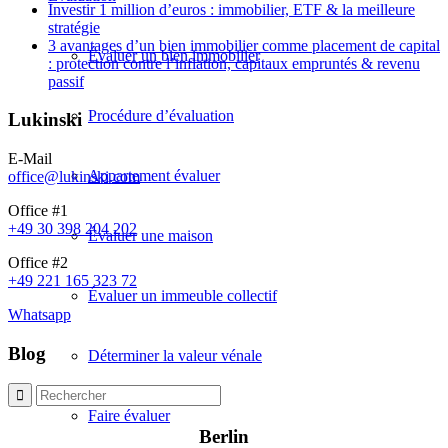
Investir 1 million d’euros : immobilier, ETF & la meilleure
stratégie
3 avantages d’un bien immobilier comme placement de capital
Évaluer un bien immobilier
: protection contre l’inflation, capitaux empruntés & revenu
passif
Procédure d’évaluation
Lukinski
E-Mail
Appartement évaluer
office@lukinski.com
Office #1
+49 30 398 204 202
Évaluer une maison
Office #2
+49 221 165 323 72
Évaluer un immeuble collectif
Whatsapp
Blog
Déterminer la valeur vénale
Faire évaluer
Berlin