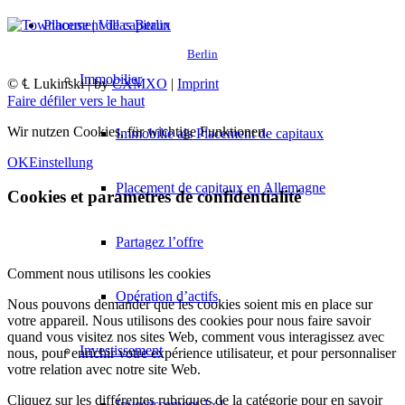
Placement de capitaux
Berlin
Immobilier
© ℄ Lukinski | by
CXMXO
|
Imprint
Faire défiler vers le haut
Wir nutzen Cookies, für wichtige Funktionen.
Immobilie als Placement de capitaux
OK
Einstellung
Placement de capitaux en Allemagne
Cookies et paramètres de confidentialité
Partagez l’offre
Comment nous utilisons les cookies
Opération d’actifs
Nous pouvons demander que les cookies soient mis en place sur
votre appareil. Nous utilisons des cookies pour nous faire savoir
quand vous visitez nos sites Web, comment vous interagissez avec
Investissement
nous, pour enrichir votre expérience utilisateur, et pour personnaliser
votre relation avec notre site Web.
Cliquez sur les différentes rubriques de la catégorie pour en savoir
Investissement 1×1