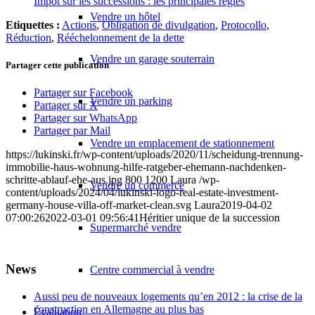
Impôt sur les successions : les principales règles
Vendre un hôtel
Etiquettes :
Actions
,
Obligation de divulgation
,
Protocollo
,
Réduction
,
Rééchelonnement de la dette
Vendre un garage souterrain
Partager cette publication
Partager sur Facebook
Vendre un parking
Partager sur X
Partager sur WhatsApp
Partager par Mail
Vendre un emplacement de stationnement
https://lukinski.fr/wp-content/uploads/2020/11/scheidung-trennung-
immobilie-haus-wohnung-hilfe-ratgeber-ehemann-nachdenken-
schritte-ablauf-ehe-aus.jpg
800
1200
Laura
/wp-
Vendre un commerce
content/uploads/2024/04/lukinski-logo-real-estate-investment-
germany-house-villa-off-market-clean.svg
Laura
2019-04-02
07:00:26
2022-03-01 09:56:41
Héritier unique de la succession
Supermarché vendre
News
Centre commercial à vendre
Aussi peu de nouveaux logements qu’en 2012 : la crise de la
construction en Allemagne au plus bas
Évaluation