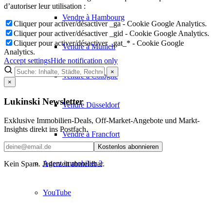
d’autoriser leur utilisation :
Vendre à Hambourg
Cliquer pour activer/désactiver _ga - Cookie Google Analytics.
Cliquer pour activer/désactiver _gid - Cookie Google Analytics.
Cliquer pour activer/désactiver _gat_* - Cookie Google
Vendre à Munich
Analytics.
Accept settings
Hide notification only
×
Vendre à Cologne
×
Lukinski Newsletter
Vendre Düsseldorf
Exklusive Immobilien-Deals, Off-Market-Angebote und Markt-
Insights direkt ins Postfach.
Vendre à Francfort
Kostenlos abonnieren
Agent immobilier ?
Kein Spam. Jederzeit abmeldbar.
YouTube