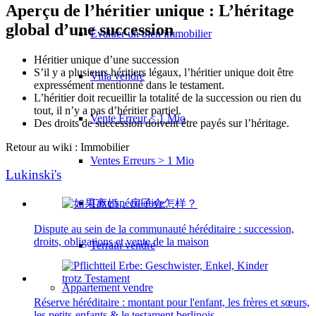
Aperçu de l’héritier unique : L’héritage
global d’une succession
Évaluer un bien immobilier
Héritier unique d’une succession
S’il y a plusieurs héritiers légaux, l’héritier unique doit être
Villa vendre
expressément mentionné dans le testament.
L’héritier doit recueillir la totalité de la succession ou rien du
tout, il n’y a pas d’héritier partiel.
Vente Erreur < 1 Mio
Des droits de succession doivent être payés sur l’héritage.
Retour au wiki : Immobilier
Ventes Erreurs > 1 Mio
Lukinski's
Taxe spéculative
Dispute au sein de la communauté héréditaire : succession,
droits, obligations et vente de la maison
Terrain vendre
Appartement
vendre
Réserve héréditaire : montant pour l'enfant, les frères et sœurs,
les petits-enfants & le testament berlinois