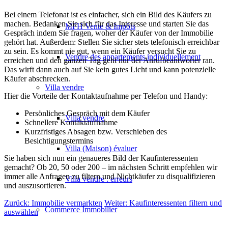
Bei einem Telefonat ist es einfacher, sich ein Bild des Käufers zu
machen. Bedanken Sie sich für das Interesse und starten Sie das
MFH Vente & Impôts
Gespräch indem Sie fragen, woher der Käufer von der Immobilie
gehört hat. Außerdem: Stellen Sie sicher stets telefonisch erreichbar
zu sein. Es kommt nie gut, wenn ein Käufer versucht Sie zu
Vendre des appartements individuellement
erreichen und den ganzen Tag geht nur der Anrufbeantworter ran.
Das wirft dann auch auf Sie kein gutes Licht und kann potenzielle
Käufer abschrecken.
Villa
vendre
Hier die Vorteile der Kontaktaufnahme per Telefon und Handy:
Persönliches Gespräch mit dem Käufer
Villa vendre
Schnellere Kontaktaufnahme
Kurzfristiges Absagen bzw. Verschieben des
Besichtigungstermins
Villa (Maison) évaluer
Sie haben sich nun ein genaueres Bild der Kaufinteressenten
gemacht? Ob 20, 50 oder 200 – im nächsten Schritt empfehlen wir
immer alle Anfragen zu filtern und Nichtkäufer zu disqualifizieren
Villa vendre : erreurs
und auszusortieren.
Zurück: Immobilie vermarkten
Weiter: Kaufinteressenten filtern und
Commerce
Immobilier
auswählen