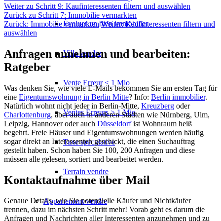
Weiter zu Schritt 9: Kaufinteressenten filtern und auswählen
Zurück zu Schritt 7: Immobilie vermarkten
Évaluer un bien immobilier
Zurück: Immobilie vermarkten
Weiter: Kaufinteressenten filtern und
auswählen
Anfragen annehmen und bearbeiten:
Villa vendre
Ratgeber
Vente Erreur < 1 Mio
Was denken Sie, wie viele E-Mails bekommen Sie am ersten Tag für
eine
Eigentumswohnung in Berlin Mitte
? Info:
Berlin immobilier
.
Natürlich wohnt nicht jeder in Berlin-Mitte,
Kreuzberg
oder
Ventes Erreurs > 1 Mio
Charlottenburg
, aber auch in anderen Städten wie Nürnberg, Ulm,
Leipzig, Hannover oder auch
Düsseldorf
ist Wohnraum heiß
begehrt. Freie Häuser und Eigentumswohnungen werden häufig
sogar direkt an Interessenten geschickt, die einen Suchauftrag
Taxe spéculative
gestellt haben. Schon haben Sie 100, 200 Anfragen und diese
müssen alle gelesen, sortiert und bearbeitet werden.
Terrain vendre
Kontaktaufnahme über Mail
Genaue Details, wie Sie potenzielle Käufer und Nichtkäufer
Appartement
vendre
trennen, dazu im nächsten Schritt mehr! Vorab geht es darum die
Anfragen und Nachrichten aller Interessenten anzunehmen und zu