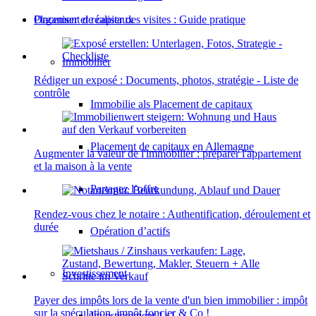
Placement de capitaux
Organiser et réaliser des visites : Guide pratique
Immobilier
Rédiger un exposé : Documents, photos, stratégie - Liste de
contrôle
Immobilie als Placement de capitaux
Placement de capitaux en Allemagne
Augmenter la valeur de l'immobilier : préparer l'appartement
et la maison à la vente
Partagez l’offre
Rendez-vous chez le notaire : Authentification, déroulement et
durée
Opération d’actifs
Investissement
Payer des impôts lors de la vente d'un bien immobilier : impôt
sur la spéculation, impôt foncier & Co !
Investissement 1×1