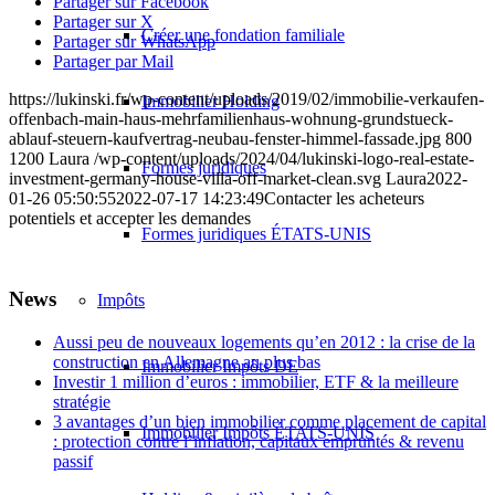
Partager sur Facebook
Partager sur X
Créer une fondation familiale
Partager sur WhatsApp
Partager par Mail
https://lukinski.fr/wp-content/uploads/2019/02/immobilie-verkaufen-
Immobilier Holding
offenbach-main-haus-mehrfamilienhaus-wohnung-grundstueck-
ablauf-steuern-kaufvertrag-neubau-fenster-himmel-fassade.jpg
800
1200
Laura
/wp-content/uploads/2024/04/lukinski-logo-real-estate-
Formes juridiques
investment-germany-house-villa-off-market-clean.svg
Laura
2022-
01-26 05:50:55
2022-07-17 14:23:49
Contacter les acheteurs
potentiels et accepter les demandes
Formes juridiques ÉTATS-UNIS
News
Impôts
Aussi peu de nouveaux logements qu’en 2012 : la crise de la
construction en Allemagne au plus bas
Immobilier Impôts DE
Investir 1 million d’euros : immobilier, ETF & la meilleure
stratégie
3 avantages d’un bien immobilier comme placement de capital
Immobilier Impôts ÉTATS-UNIS
: protection contre l’inflation, capitaux empruntés & revenu
passif