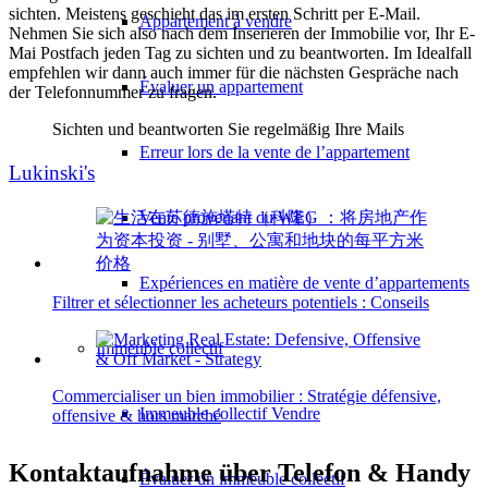
sichten. Meistens geschieht das im ersten Schritt per E-Mail.
Appartement à vendre
Nehmen Sie sich also nach dem Inserieren der Immobilie vor, Ihr E-
Mai Postfach jeden Tag zu sichten und zu beantworten. Im Idealfall
empfehlen wir dann auch immer für die nächsten Gespräche nach
Évaluer un appartement
der Telefonnummer zu fragen.
Sichten und beantworten Sie regelmäßig Ihre Mails
Erreur lors de la vente de l’appartement
Lukinski's
Vente provenant du WEG
Expériences en matière de vente d’appartements
Filtrer et sélectionner les acheteurs potentiels : Conseils
Immeuble collectif
Commercialiser un bien immobilier : Stratégie défensive,
Immeuble collectif Vendre
offensive & hors marché
Kontaktaufnahme über Telefon & Handy
Évaluer un immeuble collectif