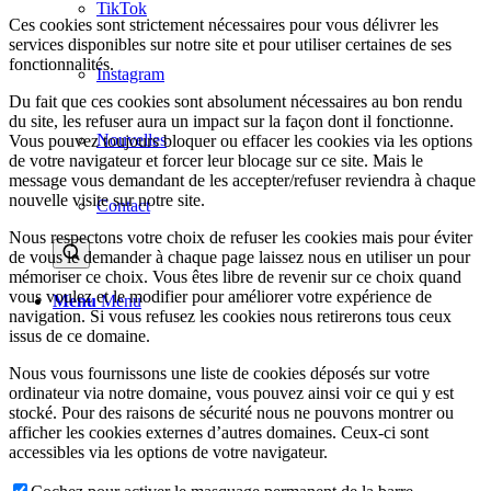
TikTok
Ces cookies sont strictement nécessaires pour vous délivrer les
services disponibles sur notre site et pour utiliser certaines de ses
fonctionnalités.
Instagram
Du fait que ces cookies sont absolument nécessaires au bon rendu
du site, les refuser aura un impact sur la façon dont il fonctionne.
Nouvelles
Vous pouvez toujours bloquer ou effacer les cookies via les options
de votre navigateur et forcer leur blocage sur ce site. Mais le
message vous demandant de les accepter/refuser reviendra à chaque
nouvelle visite sur notre site.
Contact
Nous respectons votre choix de refuser les cookies mais pour éviter
de vous le demander à chaque page laissez nous en utiliser un pour
mémoriser ce choix. Vous êtes libre de revenir sur ce choix quand
vous voulez et le modifier pour améliorer votre expérience de
Menu
Menu
navigation. Si vous refusez les cookies nous retirerons tous ceux
issus de ce domaine.
Nous vous fournissons une liste de cookies déposés sur votre
ordinateur via notre domaine, vous pouvez ainsi voir ce qui y est
stocké. Pour des raisons de sécurité nous ne pouvons montrer ou
afficher les cookies externes d’autres domaines. Ceux-ci sont
accessibles via les options de votre navigateur.