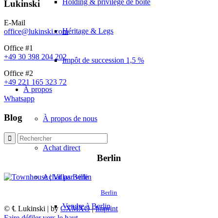
Holding & privilège de boîte
Lukinski
E-Mail
Héritage & Legs
office@lukinski.com
Office #1
+49 30 398 204 202
Impôt de succession 1,5 %
Office #2
+49 221 165 323 72
À propos
Whatsapp
Blog
À propos de nous
Achat direct
Berlin
Achat par ville
Berlin
Vendre à Berlin
© ℄ Lukinski | by
CXMXO
|
Imprint
Faire défiler vers le haut