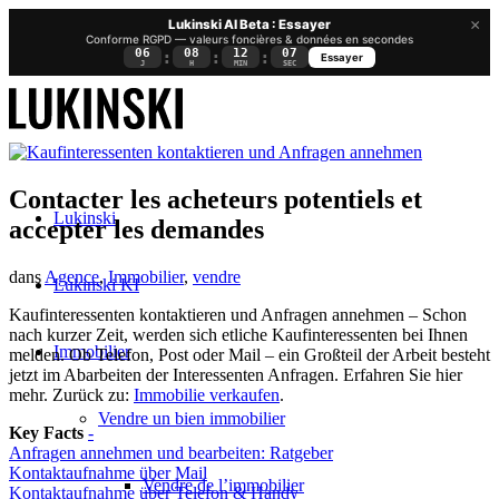
×
Lukinski AI Beta : Essayer
Conforme RGPD — valeurs foncières & données en secondes
06
08
12
07
:
:
:
Essayer
J
H
MIN
SEC
Contacter les acheteurs potentiels et
Lukinski
accepter les demandes
dans
Agence
,
Immobilier
,
vendre
Lukinski KI
Kaufinteressenten kontaktieren und Anfragen annehmen – Schon
nach kurzer Zeit, werden sich etliche Kaufinteressenten bei Ihnen
Immobilier
melden. Ob Telefon, Post oder Mail – ein Großteil der Arbeit besteht
jetzt im Abarbeiten der Interessenten Anfragen. Erfahren Sie hier
mehr. Zurück zu:
Immobilie verkaufen
.
Vendre un bien immobilier
Key Facts
-
Anfragen annehmen und bearbeiten: Ratgeber
Kontaktaufnahme über Mail
Vendre de l’immobilier
Kontaktaufnahme über Telefon & Handy