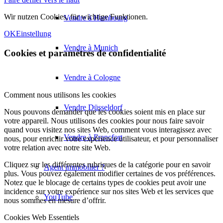
Wir nutzen Cookies, für wichtige Funktionen.
Vendre à Hambourg
OK
Einstellung
Vendre à Munich
Cookies et paramètres de confidentialité
Vendre à Cologne
Comment nous utilisons les cookies
Vendre Düsseldorf
Nous pouvons demander que les cookies soient mis en place sur
votre appareil. Nous utilisons des cookies pour nous faire savoir
quand vous visitez nos sites Web, comment vous interagissez avec
Vendre à Francfort
nous, pour enrichir votre expérience utilisateur, et pour personnaliser
votre relation avec notre site Web.
Cliquez sur les différentes rubriques de la catégorie pour en savoir
Agent immobilier ?
plus. Vous pouvez également modifier certaines de vos préférences.
Notez que le blocage de certains types de cookies peut avoir une
incidence sur votre expérience sur nos sites Web et les services que
YouTube
nous sommes en mesure d’offrir.
Cookies Web Essentiels