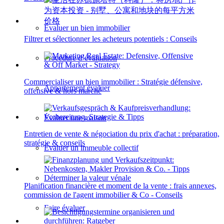
Évaluer un bien immobilier
Filtrer et sélectionner les acheteurs potentiels : Conseils
Procédure d’évaluation
Commercialiser un bien immobilier : Stratégie défensive,
Appartement évaluer
offensive & hors marché
Évaluer une maison
Entretien de vente & négociation du prix d'achat : préparation,
stratégie & conseils
Évaluer un immeuble collectif
Déterminer la valeur vénale
Planification financière et moment de la vente : frais annexes,
commission de l'agent immobilier & Co - Conseils
Faire évaluer