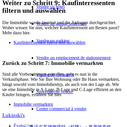
Weiter zu Schritt 9: Kaufinteressenten
Vendre un hôtel
filtern und auswählen
Die Immobilie wurde inseriert und die Anfragen durchgesichtet.
Vendre un garage souterrain
Woher wissen Sie nun, welcher Kaufinteressent am Besten passt?
Mehr dazu hier.
Vendre un parking
Kaufinteressenten filtern und auswählen
Vendre un emplacement de stationnement
Zurück zu Schritt 7: Immobilie vermarkten
Sind alle Vorbereitungen getroffen, geht es nun in die
Vendre un commerce
Verkaufsphase. Wie Sie Ihre Wohnung oder Ihr Haus vermarkten,
hängt sowohl vom Immobilientyp, als auch von der Lage ab. Wie
sie eine Immobilie in A-Lage, B-Lage und C-Lage effizient an den
Supermarché vendre
Käufer bringen, erfahren Sie hier.
Immobilie vermarkten
Centre commercial à vendre
Lukinski's
Évaluation