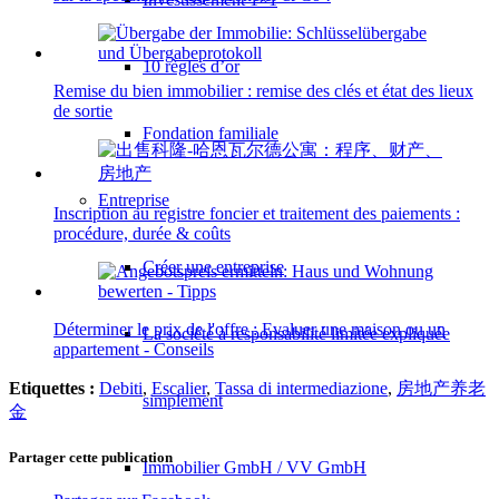
10 règles d’or
Remise du bien immobilier : remise des clés et état des lieux
de sortie
Fondation familiale
Entreprise
Inscription au registre foncier et traitement des paiements :
procédure, durée & coûts
Créer une entreprise
Déterminer le prix de l'offre : Evaluer une maison ou un
La société à responsabilité limitée expliquée
appartement - Conseils
Etiquettes :
Debiti
,
Escalier
,
Tassa di intermediazione
,
房地产养老
simplement
金
Partager cette publication
Immobilier GmbH / VV GmbH