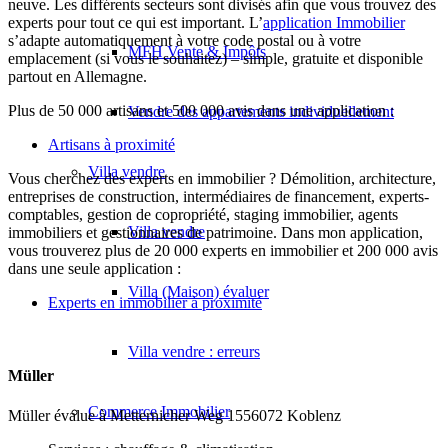
neuve. Les différents secteurs sont divisés afin que vous trouvez des
experts pour tout ce qui est important. L’
application Immobilier
s’adapte automatiquement à votre code postal ou à votre
MFH Vente & Impôts
emplacement (si vous le souhaitez) – simple, gratuite et disponible
partout en Allemagne.
Plus de 50 000 artisans et 500 000 avis dans une application :
Vendre des appartements individuellement
Artisans à proximité
Villa
vendre
Vous cherchez des experts en immobilier ? Démolition, architecture,
entreprises de construction, intermédiaires de financement, experts-
comptables, gestion de copropriété, staging immobilier, agents
Villa vendre
immobiliers et gestionnaires de patrimoine. Dans mon application,
vous trouverez plus de 20 000 experts en immobilier et 200 000 avis
dans une seule application :
Villa (Maison) évaluer
Experts en immobilier à proximité
Villa vendre : erreurs
Müller
Commerce
Immobilier
Müller évalue à Metternicher Weg 1556072 Koblenz