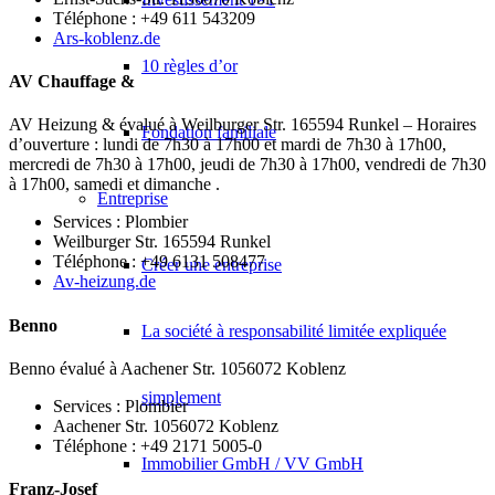
Téléphone : +49 611 543209
Ars-koblenz.de
10 règles d’or
AV Chauffage &
AV Heizung & évalué à Weilburger Str. 165594 Runkel – Horaires
Fondation familiale
d’ouverture : lundi de 7h30 à 17h00 et mardi de 7h30 à 17h00,
mercredi de 7h30 à 17h00, jeudi de 7h30 à 17h00, vendredi de 7h30
à 17h00, samedi et dimanche .
Entreprise
Services : Plombier
Weilburger Str. 165594 Runkel
Téléphone : +49 6131 508477
Créer une entreprise
Av-heizung.de
Benno
La société à responsabilité limitée expliquée
Benno évalué à Aachener Str. 1056072 Koblenz
simplement
Services : Plombier
Aachener Str. 1056072 Koblenz
Téléphone : +49 2171 5005-0
Immobilier GmbH / VV GmbH
Franz-Josef