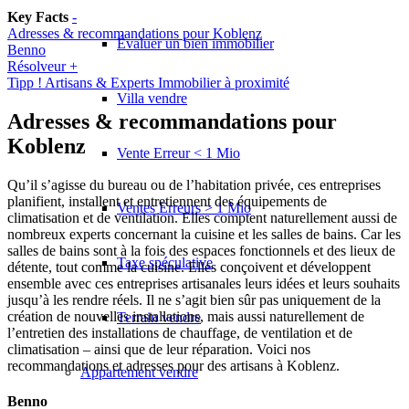
Key Facts
-
Adresses & recommandations pour Koblenz
Évaluer un bien immobilier
Benno
Résolveur +
Tipp ! Artisans & Experts Immobilier à proximité
Villa vendre
Adresses & recommandations pour
Koblenz
Vente Erreur < 1 Mio
Qu’il s’agisse du bureau ou de l’habitation privée, ces entreprises
planifient, installent et entretiennent des équipements de
Ventes Erreurs > 1 Mio
climatisation et de ventilation. Elles comptent naturellement aussi de
nombreux experts concernant la cuisine et les salles de bains. Car les
salles de bains sont à la fois des espaces fonctionnels et des lieux de
Taxe spéculative
détente, tout comme la cuisine. Elles conçoivent et développent
ensemble avec ces entreprises artisanales leurs idées et leurs souhaits
jusqu’à les rendre réels. Il ne s’agit bien sûr pas uniquement de la
création de nouvelles installations, mais aussi naturellement de
Terrain vendre
l’entretien des installations de chauffage, de ventilation et de
climatisation – ainsi que de leur réparation. Voici nos
recommandations et adresses pour des artisans à Koblenz.
Appartement
vendre
Benno