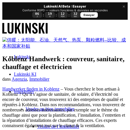
×
Lukinski AI Beta : Essayer
Conforme RGPD — valeurs foncières & données en secondes
06
19
12
31
:
:
:
Essayer
J
H
MIN
SEC
Lukinski
Koblenz Handwerk : couvreur, sanitaire,
chauffage et électricien
Lukinski KI
dans
Agenzia
,
Immobilier
Handwerker finden in Koblenz
– Vous cherchez le bon artisan à
Immobilier
Koblenz ? Qu’il s’agisse de sanitaire, de solaire, d’électricité ou
encore de couvreur, vous trouverez ici des entreprises de qualité et
réputées à Koblenz. Dans nos recommandations, vous trouverez de
Vendre un bien immobilier
nombreuses adresses intéressantes, par exemple sur le thème du
chauffage ainsi que pour la planification, l’installation, l’entretien et
la réparation d’installations de chauffage efficaces. Ces experts
connaissent également tout sur le climat & la ventilation.
Vendre de l’immobilier