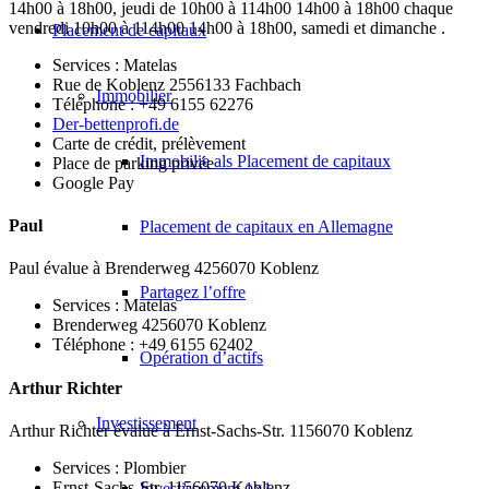
14h00 à 18h00, jeudi de 10h00 à 114h00 14h00 à 18h00 chaque
vendredi 10h00 à 114h00 14h00 à 18h00, samedi et dimanche .
Placement de capitaux
Services : Matelas
Rue de Koblenz 2556133 Fachbach
Immobilier
Téléphone : +49 6155 62276
Der-bettenprofi.de
Carte de crédit, prélèvement
Immobilie als Placement de capitaux
Place de parking privée
Google Pay
Paul
Placement de capitaux en Allemagne
Paul évalue à Brenderweg 4256070 Koblenz
Partagez l’offre
Services : Matelas
Brenderweg 4256070 Koblenz
Téléphone : +49 6155 62402
Opération d’actifs
Arthur Richter
Investissement
Arthur Richter évalue à Ernst-Sachs-Str. 1156070 Koblenz
Services : Plombier
Ernst-Sachs-Str. 1156070 Koblenz
Investissement 1×1