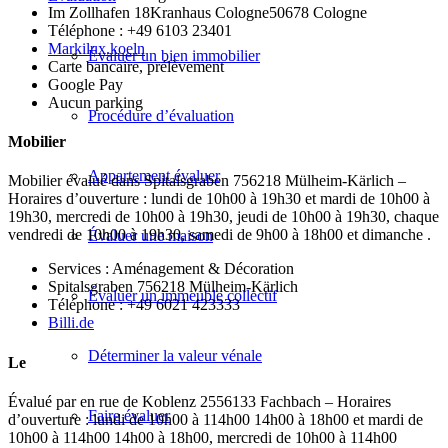
Im Zollhafen 18Kranhaus Cologne50678 Cologne
Téléphone : +49 6103 23401
Markilux.koeln
Évaluer un bien immobilier
Carte bancaire, prélèvement
Google Pay
Aucun parking
Procédure d’évaluation
Mobilier
Appartement évaluer
Mobilier évalué dans Spitalsgraben 756218 Mülheim-Kärlich –
Horaires d’ouverture : lundi de 10h00 à 19h30 et mardi de 10h00 à
19h30, mercredi de 10h00 à 19h30, jeudi de 10h00 à 19h30, chaque
vendredi de 10h00 à 19h30, samedi de 9h00 à 18h00 et dimanche .
Évaluer une maison
Services : Aménagement & Décoration
Spitalsgraben 756218 Mülheim-Kärlich
Évaluer un immeuble collectif
Téléphone : +49 6021 423333
Billi.de
Déterminer la valeur vénale
Le
Évalué par en rue de Koblenz 2556133 Fachbach – Horaires
Faire évaluer
d’ouverture : lundi de 10h00 à 114h00 14h00 à 18h00 et mardi de
10h00 à 114h00 14h00 à 18h00, mercredi de 10h00 à 114h00