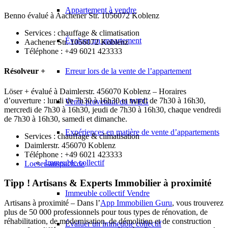
Appartement à vendre
Benno évalué à Aachener Str. 1056072 Koblenz
Services : chauffage & climatisation
Évaluer un appartement
Aachener Str. 1056072 Koblenz
Téléphone : +49 6021 423333
Erreur lors de la vente de l’appartement
Résolveur +
Löser + évalué à Daimlerstr. 456070 Koblenz – Horaires
d’ouverture : lundi de 7h30 à 16h30 et mardi de 7h30 à 16h30,
Vente provenant du WEG
mercredi de 7h30 à 16h30, jeudi de 7h30 à 16h30, chaque vendredi
de 7h30 à 16h30, samedi et dimanche.
Expériences en matière de vente d’appartements
Services : chauffage & climatisation
Daimlerstr. 456070 Koblenz
Téléphone : +49 6021 423333
Immeuble collectif
Loeser-anspach.de
Tipp ! Artisans & Experts Immobilier à proximité
Immeuble collectif Vendre
Artisans à proximité – Dans l’
App Immobilien Guru
, vous trouverez
plus de 50 000 professionnels pour tous types de rénovation, de
réhabilitation, de modernisation, de démolition et de construction
Évaluer un immeuble collectif