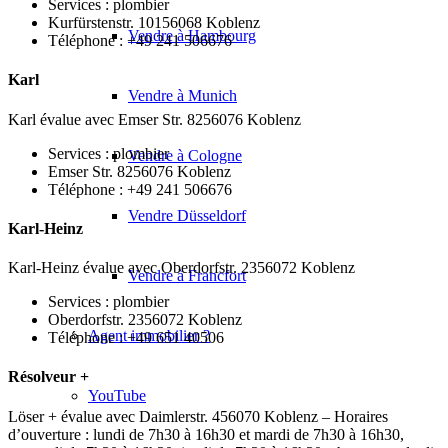
Services : plombier
Kurfürstenstr. 10156068 Koblenz
Vendre à Hambourg
Téléphone : +49 241 506676
Karl
Vendre à Munich
Karl évalue avec Emser Str. 8256076 Koblenz
Services : plombier
Vendre à Cologne
Emser Str. 8256076 Koblenz
Téléphone : +49 241 506676
Vendre Düsseldorf
Karl-Heinz
Karl-Heinz évalue avec Oberdorfstr. 2356072 Koblenz
Vendre à Francfort
Services : plombier
Oberdorfstr. 2356072 Koblenz
Agent immobilier ?
Téléphone : +49 651 40506
Résolveur +
YouTube
Löser + évalue avec Daimlerstr. 456070 Koblenz – Horaires
d’ouverture : lundi de 7h30 à 16h30 et mardi de 7h30 à 16h30,