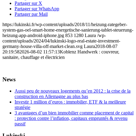
Partager sur X
Partager sur WhatsApp
Partager par Mail
https://lukinski.fr/wp-content/uploads/2018/11/heizung-rategeber-
system-gas-oel-smart-home-energetische-sanierung-tablet-steuerung-
heizung-app-android-iphone.jpg
853
1280
Laura
/wp-
content/uploads/2024/04/lukinski-logo-real-estate-investment-
germany-house-villa-off-market-clean.svg
Laura
2018-08-07
20:19:58
2026-08-02 11:57:13
Koblenz Handwerk : couvreur,
sanitaire, chauffage et électricien
News
Aussi peu de nouveaux logements qu’en 2012 : la crise de la
construction en Allemagne au plus bas
Investir 1 million d’euros : immobilier, ETF & la meilleure
stratégie
3 avantages d’un bien immobilier comme placement de capital
: protection contre l’inflation, capitaux empruntés & revenu
passif
Lukinski