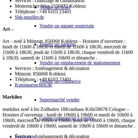
Services : chauffage & climatisation
Metternicher Weg 1556072 Koblenz
Vendre un hôtel
Téléphone : +49 6103 23401
Shk-mueller.de
Vendre un garage souterrain
Art –
Art – noté à Münzstr. 856068 Koblenz – Horaires d’ouverture :
Vendre un parking
lundi de 11h00 à 18h30 et mardi de 11h00 à 18h30, mercredi de
11h00 à 18h30, jeudi de 11h00 à 18h30, chaque vendredi de 11h00
à 18h30, samedi de 11h00 à 16h00 et dimanche .
Vendre un emplacement de stationnement
Services : Aménagement & décoration
Münzstr. 856068 Koblenz
Téléphone : +49 6103 23401
Vendre un commerce
Kunstgaesschen.de
Markilux
Supermarché vendre
markilux noté à Im Zollhafen 18Kranhaus Köln50678 Cologne –
Horaires d’ouverture : lundi de 10h00 à 19h00 et mardi de 10h00 à
Centre commercial à vendre
19h00, mercredi de 10h00 à 19h00, jeudi de 10h00 à 19h00, chaque
vendredi de 10h00 à 19h00, samedi de 10h00 à 16h00 et dimanche .
Services : Aménagement & décoration
Évaluation