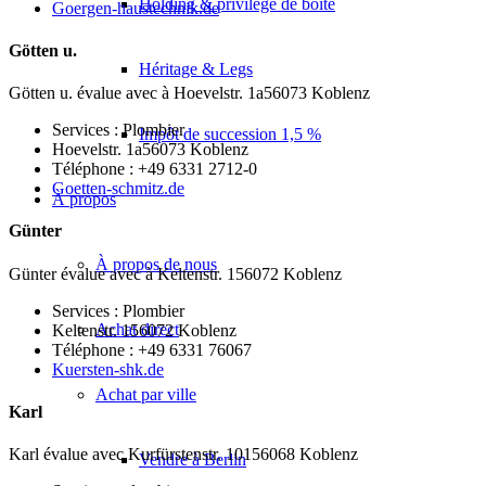
Holding & privilège de boîte
Goergen-haustechnik.de
Götten u.
Héritage & Legs
Götten u. évalue avec à Hoevelstr. 1a56073 Koblenz
Services : Plombier
Impôt de succession 1,5 %
Hoevelstr. 1a56073 Koblenz
Téléphone : +49 6331 2712-0
Goetten-schmitz.de
À propos
Günter
À propos de nous
Günter évalue avec à Keltenstr. 156072 Koblenz
Services : Plombier
Achat direct
Keltenstr. 156072 Koblenz
Téléphone : +49 6331 76067
Kuersten-shk.de
Achat par ville
Karl
Karl évalue avec Kurfürstenstr. 10156068 Koblenz
Vendre à Berlin