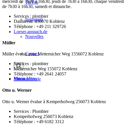
mercredi de 7h30 à 16h30, jeudi de 7h30 à 16h30, chaque vendredi
TikTok
de 7h30 à 16h30, samedi et dimanche.
Services : plombier
Instagram
Daimlerstr. 456070 Koblenz
Téléphone : +49 211 329726
Loeser-anspach.de
Nouvelles
Müller
Contact
Müller évalue avec Metternicher Weg 1556072 Koblenz
Services : plombier
Metternicher Weg 155072 Koblenz
Téléphone : +49 2641 24057
Menu
Menu
Shk-mueller.de
Otto u. Werner
Otto u. Werner évalue à Kemperhofweg 256073 Koblenz
Services : Plombier
Kemperhofweg 256073 Koblenz
Téléphone : +49 6182 3312