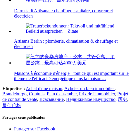
Darmstadt Artisanat : chauffage, sanitaire, couvreur et
électricien
Artisans Berlin : plomberie, climatisation & chauffage et
électricien
Maisons à économie d'énergie - tout ce qui est important sur le
thème de l'efficacité énergétique dans la maison…
Etiquettes :
Achat d'une maison
,
Acheter un bien immobilier
,
Brandeburgo
,
Contrats
,
Plan d'ensemble
,
Prix de l'immobilier
,
Projet
de contrat de vente
,
Всасывание
,
Недвижимое имущество
,
历史
,
最佳价格
Partager cette publication
Partager sur Facebook