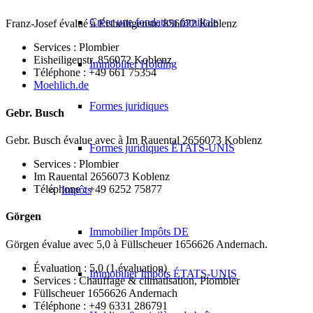
Créer une fondation familiale
Franz-Josef évalué à Eisheiligenstr. 856072 Koblenz
Services : Plombier
Eisheiligenstr. 856072 Koblenz
Immobilier Holding
Téléphone : +49 661 75354
Moehlich.de
Formes juridiques
Gebr. Busch
Gebr. Busch évalue avec à Im Rauental 2656073 Koblenz
Formes juridiques ÉTATS-UNIS
Services : Plombier
Im Rauental 2656073 Koblenz
Téléphone : +49 6252 75877
Impôts
Görgen
Immobilier Impôts DE
Görgen évalue avec 5,0 à Füllscheuer 1656626 Andernach.
Évaluation : 5,0 (1 évaluation)
Immobilier Impôts ÉTATS-UNIS
Services : Chauffage & climatisation, Plombier
Füllscheuer 1656626 Andernach
Téléphone : +49 6331 286791